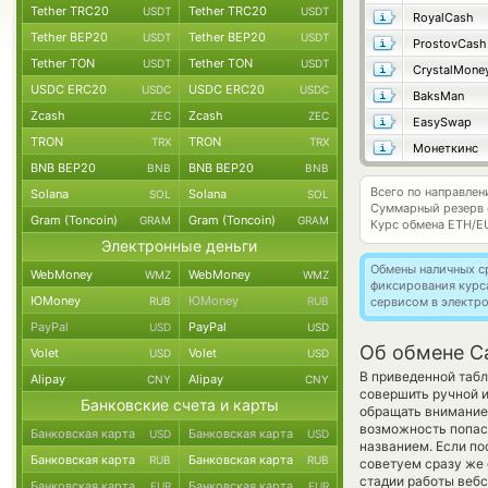
Tether TRC20
Tether TRC20
USDT
USDT
RoyalCash
Tether BEP20
Tether BEP20
USDT
USDT
ProstovCash
Tether TON
Tether TON
USDT
USDT
CrystalMone
USDC ERC20
USDC ERC20
USDC
USDC
BaksMan
Zcash
Zcash
ZEC
ZEC
EasySwap
TRON
TRON
TRX
TRX
Монеткинс
BNB BEP20
BNB BEP20
BNB
BNB
Всего по направле
Solana
Solana
SOL
SOL
Суммарный резерв
Gram (Toncoin)
Gram (Toncoin)
GRAM
GRAM
Курс обмена
ETH/E
Электронные деньги
Обмены наличных с
WebMoney
WebMoney
WMZ
WMZ
фиксирования курс
ЮMoney
ЮMoney
RUB
RUB
сервисом в электр
PayPal
PayPal
USD
USD
Об обмене C
Volet
Volet
USD
USD
В приведенной табл
Alipay
Alipay
CNY
CNY
совершить ручной 
Банковские счета и карты
обращать внимание 
возможность попаст
Банковская карта
Банковская карта
USD
USD
названием. Если по
Банковская карта
Банковская карта
RUB
RUB
советуем сразу же 
стадии работы веб
Банковская карта
Банковская карта
EUR
EUR