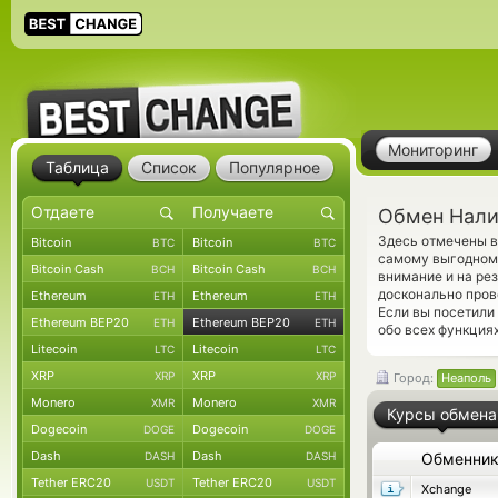
Мониторинг
Таблица
Список
Популярное
Обмен Нали
Здесь отмечены в
Bitcoin
Bitcoin
BTC
BTC
самому выгодному
Bitcoin Cash
Bitcoin Cash
BCH
BCH
внимание и на ре
досконально про
Ethereum
Ethereum
ETH
ETH
Если вы посетили
Ethereum BEP20
Ethereum BEP20
ETH
ETH
обо всех функциях
Litecoin
Litecoin
LTC
LTC
XRP
XRP
XRP
XRP
Город:
Неаполь
Monero
Monero
XMR
XMR
Курсы обмена
Dogecoin
Dogecoin
DOGE
DOGE
Dash
Dash
DASH
DASH
Обменни
Tether ERC20
Tether ERC20
USDT
USDT
Xchange