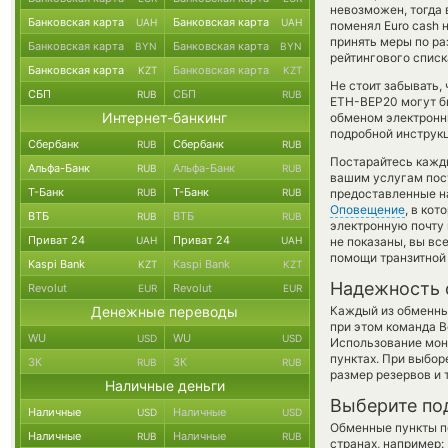
невозможен, тогда 
Банковская карта
Банковская карта
UAH
UAH
поменял Euro cash 
принять меры по ра
Банковская карта
Банковская карта
BYN
BYN
рейтингового списк
Банковская карта
Банковская карта
KZT
KZT
Не стоит забывать,
СБП
СБП
RUB
RUB
ETH-BEP20 могут бы
Интернет-банкинг
обменом электронны
подробной инструкц
Сбербанк
Сбербанк
RUB
RUB
Постарайтесь кажд
Альфа-Банк
Альфа-Банк
RUB
RUB
вашим услугам пос
Т-Банк
Т-Банк
RUB
RUB
предоставленные н
Оповещение
, в ко
ВТБ
ВТБ
RUB
RUB
электронную почту 
Приват 24
Приват 24
UAH
UAH
не показаны, вы вс
помощи транзитной
Kaspi Bank
Kaspi Bank
KZT
KZT
Надежность 
Revolut
Revolut
EUR
EUR
Денежные переводы
Каждый из обменны
при этом команда 
WU
WU
USD
USD
Использование мон
пунктах. При выбор
ЗК
ЗК
RUB
RUB
размер резервов и 
Наличные деньги
Выберите по
Наличные
Наличные
USD
USD
Обменные пункты по
Наличные
Наличные
RUB
RUB
странах, например: