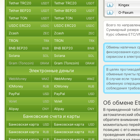
Tether TRC20
Tether TRC20
USDT
USDT
Kingex
Tether BEP20
Tether BEP20
USDT
USDT
O-Paxum
Tether TON
Tether TON
USDT
USDT
Всего по направлен
USDC ERC20
USDC ERC20
USDC
USDC
Суммарный резерв
Zcash
Zcash
ZEC
ZEC
Курс обмена
ETC/V
TRON
TRON
TRX
TRX
Обмены наличных с
BNB BEP20
BNB BEP20
BNB
BNB
фиксирования курс
Solana
Solana
SOL
SOL
сервисом в электр
Gram (Toncoin)
Gram (Toncoin)
GRAM
GRAM
В целях противоде
Электронные деньги
обменные пункты п
WebMoney
WebMoney
В случае если тра
WMZ
WMZ
обменную операци
ЮMoney
ЮMoney
RUB
RUB
соблюдения требов
PayPal
PayPal
USD
USD
Volet
Volet
USD
USD
Об обмене Et
Alipay
Alipay
CNY
CNY
В приведенной табл
автоматический об
Банковские счета и карты
обратите внимание 
Банковская карта
Банковская карта
моментально перейт
USD
USD
позицию с его имен
Банковская карта
Банковская карта
RUB
RUB
проведения обмена,
Банковская карта
Банковская карта
трудности и на дан
EUR
EUR