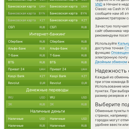
VND
в Нячанге недо
Банковская карта
Банковская карта
UAH
UAH
Classic на Cash in
Банковская карта
Банковская карта
сообщите нам об эт
BYN
BYN
администратором са
Банковская карта
Банковская карта
KZT
KZT
Зачастую получает
СБП
СБП
RUB
RUB
сайт обменника чер
Интернет-банкинг
рекомендуем посети
Сбербанк
Сбербанк
RUB
RUB
Используйте
Кальк
доступна точная
Ст
Альфа-Банк
Альфа-Банк
RUB
RUB
функцию
Оповещен
Т-Банк
Т-Банк
RUB
RUB
электронную почту 
Двойным обменом
и
ВТБ
ВТБ
RUB
RUB
Приват 24
Приват 24
UAH
UAH
Надежность 
Kaspi Bank
Kaspi Bank
KZT
KZT
Каждый из обменны
при этом команда 
Revolut
Revolut
EUR
EUR
Использование мон
Денежные переводы
пунктах. При выбор
размер резервов и 
WU
WU
USD
USD
Выберите по
ЗК
ЗК
RUB
RUB
Наличные деньги
Обменные пункты по
странах, например:
Наличные
Наличные
USD
USD
городах могут отли
удобнее ввести или
Наличные
Наличные
RUB
RUB