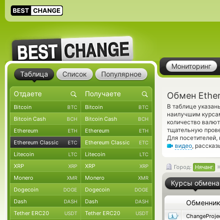
Мониторинг
Таблица
Список
Популярное
Обмен Ether
В таблице указаны
Bitcoin
Bitcoin
BTC
BTC
наилучшим курсам
Bitcoin Cash
Bitcoin Cash
BCH
BCH
количество валю
тщательную прове
Ethereum
Ethereum
ETH
ETH
Для посетителей,
Ethereum Classic
Ethereum Classic
ETC
ETC
видео
, расска
Litecoin
Litecoin
LTC
LTC
XRP
XRP
XRP
XRP
Город:
Нячанг
Monero
Monero
XMR
XMR
Курсы обмена
Dogecoin
Dogecoin
DOGE
DOGE
Dash
Dash
DASH
DASH
Обменни
Tether ERC20
Tether ERC20
USDT
USDT
ChangeProje