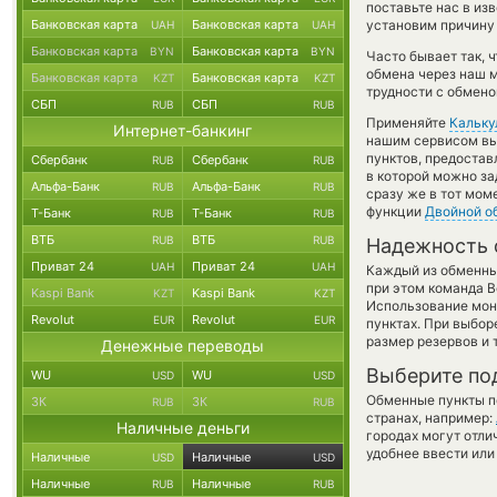
поставьте нас в и
Банковская карта
Банковская карта
установим причину 
UAH
UAH
Банковская карта
Банковская карта
BYN
BYN
Часто бывает так, 
обмена через наш м
Банковская карта
Банковская карта
KZT
KZT
трудности с обмено
СБП
СБП
RUB
RUB
Применяйте
Кальку
Интернет-банкинг
нашим сервисом вы,
пунктов, предостав
Сбербанк
Сбербанк
RUB
RUB
в которой можно за
Альфа-Банк
Альфа-Банк
RUB
RUB
сразу же в тот мом
функции
Двойной о
Т-Банк
Т-Банк
RUB
RUB
ВТБ
ВТБ
RUB
RUB
Надежность 
Приват 24
Приват 24
UAH
UAH
Каждый из обменны
при этом команда 
Kaspi Bank
Kaspi Bank
KZT
KZT
Использование мон
Revolut
Revolut
EUR
EUR
пунктах. При выбор
размер резервов и 
Денежные переводы
Выберите по
WU
WU
USD
USD
Обменные пункты по
ЗК
ЗК
RUB
RUB
странах, например:
Наличные деньги
городах могут отли
удобнее ввести или
Наличные
Наличные
USD
USD
Наличные
Наличные
RUB
RUB