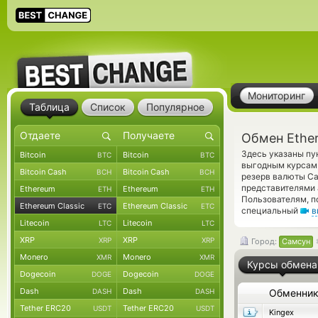
Мониторинг
Таблица
Список
Популярное
Обмен Ether
Здесь указаны пу
Bitcoin
Bitcoin
BTC
BTC
выгодным курсам 
Bitcoin Cash
Bitcoin Cash
BCH
BCH
резерв валюты Ca
представителями
Ethereum
Ethereum
ETH
ETH
Пользователям, п
Ethereum Classic
Ethereum Classic
ETC
ETC
специальный
в
Litecoin
Litecoin
LTC
LTC
XRP
XRP
XRP
XRP
Город:
Самсун
Monero
Monero
XMR
XMR
Курсы обмена
Dogecoin
Dogecoin
DOGE
DOGE
Dash
Dash
DASH
DASH
Обменни
Tether ERC20
Tether ERC20
USDT
USDT
Kingex