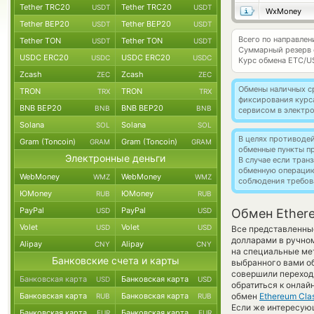
Tether TRC20
Tether TRC20
USDT
USDT
WxMoney
Tether BEP20
Tether BEP20
USDT
USDT
Всего по направлен
Tether TON
Tether TON
USDT
USDT
Суммарный резерв
USDC ERC20
USDC ERC20
USDC
USDC
Курс обмена
ETC/U
Zcash
Zcash
ZEC
ZEC
Обмены наличных с
TRON
TRON
TRX
TRX
фиксирования курс
BNB BEP20
BNB BEP20
BNB
BNB
сервисом в электр
Solana
Solana
SOL
SOL
В целях противоде
Gram (Toncoin)
Gram (Toncoin)
GRAM
GRAM
обменные пункты п
Электронные деньги
В случае если тра
обменную операци
WebMoney
WebMoney
WMZ
WMZ
соблюдения требов
ЮMoney
ЮMoney
RUB
RUB
PayPal
PayPal
USD
USD
Обмен Ethere
Volet
Volet
USD
USD
Все представленны
долларами в ручно
Alipay
Alipay
CNY
CNY
на специальные мет
Банковские счета и карты
выбранного вами о
совершили переход 
Банковская карта
Банковская карта
USD
USD
обратиться к онлай
Банковская карта
Банковская карта
обмен
Ethereum Clas
RUB
RUB
Если же интересующ
Банковская карта
Банковская карта
EUR
EUR