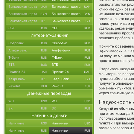
располагаются рядо
Банковская карта
Банковская карта
UAH
UAH
кликните один раз 
Банковская карта
Банковская карта
не нашли возможнос
BYN
BYN
возможно, что на 
Банковская карта
Банковская карта
KZT
KZT
недоступен и вам п
СБП
СБП
удалось, рекоменду
RUB
RUB
разрешению проблем
Интернет-банкинг
решения проблемы.
Сбербанк
Сбербанк
RUB
RUB
Примите к сведению
Альфа-Банк
Альфа-Банк
RUB
RUB
→
ЭфирКлассик
Cas
ни разу не меняли 
Т-Банк
Т-Банк
RUB
RUB
просто воспользуйт
ВТБ
ВТБ
RUB
RUB
Старайтесь каждый
Приват 24
Приват 24
UAH
UAH
мониторинге всегд
пунктов обмена вал
Kaspi Bank
Kaspi Bank
KZT
KZT
получите оповещени
Revolut
Revolut
EUR
EUR
обменных пунктов,
Денежные переводы
через транзитную в
WU
WU
Надежность 
USD
USD
ЗК
ЗК
RUB
RUB
Каждый из обменны
при этом команда 
Наличные деньги
Использование мон
пунктах. При выбор
Наличные
Наличные
USD
USD
размер резервов и 
Наличные
Наличные
RUB
RUB