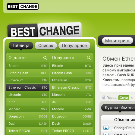
Мониторинг
Таблица
Список
Популярное
Обмен Ether
Здесь приведены 
Bitcoin
Bitcoin
BTC
BTC
самому выгодному
Bitcoin Cash
Bitcoin Cash
BCH
BCH
валюты Cash RUR.
Клиентам, посеща
Ethereum
Ethereum
ETH
ETH
показывающий фун
Ethereum Classic
Ethereum Classic
ETC
ETC
Litecoin
Litecoin
LTC
LTC
Город:
Сочи
XRP
XRP
XRP
XRP
Курсы обмена
Monero
Monero
XMR
XMR
Dogecoin
Dogecoin
DOGE
DOGE
Обменни
Dash
Dash
DASH
DASH
ChangeProje
Tether ERC20
Tether ERC20
USDT
USDT