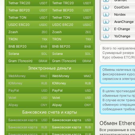
GramBit
Tether TRC20
Tether TRC20
USDT
USDT
CoolCoin
Tether BEP20
Tether BEP20
USDT
USDT
Nordex
Tether TON
Tether TON
USDT
USDT
AvanChange
USDC ERC20
USDC ERC20
USDC
USDC
E-Change
Zcash
Zcash
ZEC
ZEC
YoChange
TRON
TRON
TRX
TRX
BNB BEP20
BNB BEP20
BNB
BNB
Всего по направлен
Суммарный резерв
Solana
Solana
SOL
SOL
Курс обмена
ETC/R
Gram (Toncoin)
Gram (Toncoin)
GRAM
GRAM
Электронные деньги
Обмены наличных с
фиксирования курс
WebMoney
WebMoney
WMZ
WMZ
сервисом в электр
ЮMoney
ЮMoney
RUB
RUB
PayPal
PayPal
USD
USD
В целях противоде
обменные пункты п
Volet
Volet
USD
USD
В случае если тра
обменную операци
Alipay
Alipay
CNY
CNY
соблюдения требов
Банковские счета и карты
Банковская карта
Банковская карта
USD
USD
Обмен Ethere
Банковская карта
Банковская карта
RUB
RUB
Все указанные в сп
Банковская карта
Банковская карта
автоматическом или
EUR
EUR