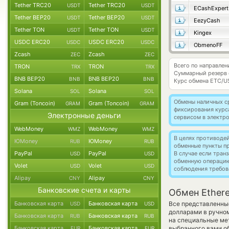
Tether TRC20
Tether TRC20
USDT
USDT
ECashExpert
Tether BEP20
Tether BEP20
USDT
USDT
EezyCash
Tether TON
Tether TON
USDT
USDT
Kingex
USDC ERC20
USDC ERC20
USDC
USDC
ObmenoFF
Zcash
Zcash
ZEC
ZEC
Всего по направлен
TRON
TRON
TRX
TRX
Суммарный резерв
BNB BEP20
BNB BEP20
BNB
BNB
Курс обмена
ETC/U
Solana
Solana
SOL
SOL
Обмены наличных с
Gram (Toncoin)
Gram (Toncoin)
GRAM
GRAM
фиксирования курс
Электронные деньги
сервисом в электр
WebMoney
WebMoney
WMZ
WMZ
В целях противоде
ЮMoney
ЮMoney
RUB
RUB
обменные пункты п
PayPal
PayPal
В случае если тра
USD
USD
обменную операци
Volet
Volet
USD
USD
соблюдения требов
Alipay
Alipay
CNY
CNY
Банковские счета и карты
Обмен Ethere
Банковская карта
Банковская карта
Все представленны
USD
USD
долларами в ручно
Банковская карта
Банковская карта
RUB
RUB
на специальные мет
Банковская карта
Банковская карта
выбранного вами о
EUR
EUR