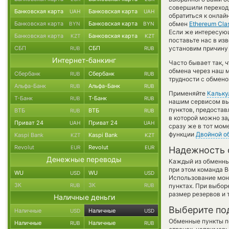
совершили переход 
Банковская карта
Банковская карта
UAH
UAH
обратиться к онлай
Банковская карта
Банковская карта
обмен
Ethereum Clas
BYN
BYN
Если же интересующ
Банковская карта
Банковская карта
KZT
KZT
поставьте нас в и
СБП
СБП
установим причину 
RUB
RUB
Интернет-банкинг
Часто бывает так, 
обмена через наш м
Сбербанк
Сбербанк
RUB
RUB
трудности с обмено
Альфа-Банк
Альфа-Банк
RUB
RUB
Применяйте
Кальку
Т-Банк
Т-Банк
RUB
RUB
нашим сервисом вы,
пунктов, предостав
ВТБ
ВТБ
RUB
RUB
в которой можно за
Приват 24
Приват 24
UAH
UAH
сразу же в тот мом
функции
Двойной о
Kaspi Bank
Kaspi Bank
KZT
KZT
Revolut
Revolut
EUR
EUR
Надежность 
Денежные переводы
Каждый из обменны
при этом команда 
WU
WU
USD
USD
Использование мон
ЗК
ЗК
RUB
RUB
пунктах. При выбор
размер резервов и 
Наличные деньги
Выберите по
Наличные
Наличные
USD
USD
Обменные пункты по
Наличные
Наличные
RUB
RUB