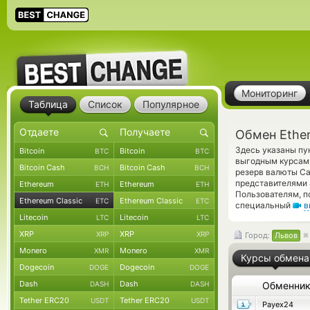
Мониторинг
Таблица
Список
Популярное
Обмен Ether
Здесь указаны пу
Bitcoin
Bitcoin
BTC
BTC
выгодным курсам 
Bitcoin Cash
Bitcoin Cash
BCH
BCH
резерв валюты Ca
представителями
Ethereum
Ethereum
ETH
ETH
Пользователям, п
Ethereum Classic
Ethereum Classic
ETC
ETC
специальный
в
Litecoin
Litecoin
LTC
LTC
XRP
XRP
XRP
XRP
Город:
Львов
Monero
Monero
XMR
XMR
Курсы обмена
Dogecoin
Dogecoin
DOGE
DOGE
Dash
Dash
DASH
DASH
Обменни
Tether ERC20
Tether ERC20
USDT
USDT
Payex24