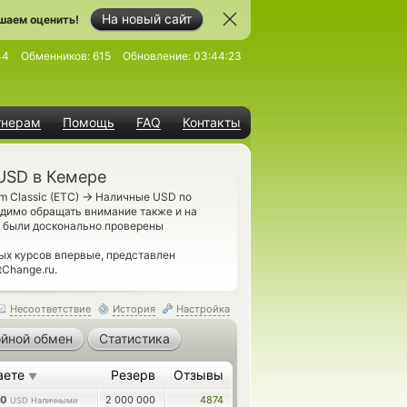
На новый сайт
шаем оценить!
44
Обменников:
615
Обновление:
03:44:23
тнерам
Помощь
FAQ
Контакты
 USD в Кемере
→
m Classic (ETC)
Наличные USD по
димо обращать внимание также и на
, были досконально проверены
х курсов впервые, представлен
Change.ru.
Несоответствие
История
Настройка
йной обмен
Статистика
аете
Резерв
Отзывы
▼
00
2 000 000
4874
USD Наличными