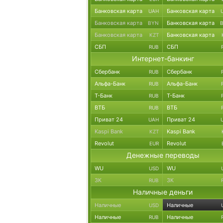
Банковская карта
Банковская карта
UAH
Банковская карта
Банковская карта
BYN
Банковская карта
Банковская карта
KZT
СБП
СБП
RUB
Интернет-банкинг
Сбербанк
Сбербанк
RUB
Альфа-Банк
Альфа-Банк
RUB
Т-Банк
Т-Банк
RUB
ВТБ
ВТБ
RUB
Приват 24
Приват 24
UAH
Kaspi Bank
Kaspi Bank
KZT
Revolut
Revolut
EUR
Денежные переводы
WU
WU
USD
ЗК
ЗК
RUB
Наличные деньги
Наличные
Наличные
USD
Наличные
Наличные
RUB