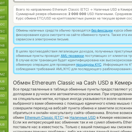
SDT
Всего по направлению Ethereum Classic (ETC)
Наличные USD в Кемере
→
SDT
Суммарный резерв обменников:
2 000 000
USD Наличными.
Средневзв
SDT
Курс обмена
ETC/USD
на криптовалютных рынках на текущее время со
SDC
Обмены наличных средств обычно проводятся
без фиксации
курса обмен
ZEC
фиксирования курса смотрите на сайте обменного пункта. Также эта 
TRX
сервисом в электронном письме.
BNB
В целях противодействия легализации доходов, полученных преступны
SOL
обменные пункты проводят
AML-проверки
поступающих от клиентов тр
RAM
В случае если транзакция будет идентифицирована как высокорискова
обменную операцию для проведения
процедуры KYC
. Информация по K
соблюдения требований AML/KYC для последующего разблокирования с
MZ
RUB
Обмен Ethereum Classic на Cash USD в Кемер
USD
Все представленные в таблице обменные пункты предоставляют у
долларами в ручном или автоматическом режиме. При определении
USD
на специальные метки, которые иногда указываются возле названи
CNY
выбранного вами обменника с помощью единичного клика мышью по
совершили переход на вебсайт пункта обмена и заметили осложне
обратиться к онлайн-консультанту сайта-обменника. Вполне возмо
обмен
Ethereum Classic (ETC)
на
Наличные USD
в Кемере невозможе
USD
Если же интересующий вас обменник так и не сумел обменять Ethere
RUB
поставьте нас в известность. Только с вашей помощью мы сможем
установим причину проблемы, либо же удалим данный пункт обмена
EUR