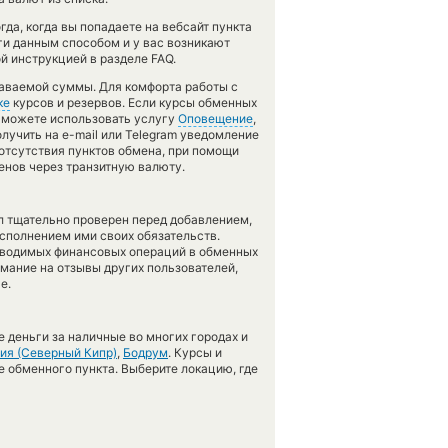
да, когда вы попадаете на вебсайт пункта
ги данным способом и у вас возникают
й инструкцией в разделе FAQ.
даваемой суммы. Для комфорта работы с
ке
курсов и резервов. Если курсы обменных
ы можете использовать услугу
Оповещение
,
лучить на e-mail или Telegram уведомление
 отсутствия пунктов обмена, при помощи
енов через транзитную валюту.
л тщательно проверен перед добавлением,
сполнением ими своих обязательств.
оводимых финансовых операций в обменных
имание на отзывы других пользователей,
е.
 деньги за наличные во многих городах и
ия (Северный Кипр)
,
Бодрум
. Курсы и
е обменного пункта. Выберите локацию, где