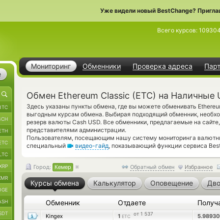
Уже видели новый BestChange? Пригла
Всего курсов:
10930
Мониторинг
Обменники
Проверка адреса
Пар
е
Обмен Ethereum Classic (ETC) на Наличные
Здесь указаны пункты обмена, где вы можете обменивать Ethereu
BTC
выгодным курсам обмена. Выбирая подходящий обменник, необхо
BCH
резерв валюты Cash USD. Все обменники, предлагаемые на сайте
представителями администрации.
ETH
Пользователям, посещающим нашу систему мониторинга валютны
ETC
специальный
видео-гайд
, показывающий функции сервиса Best
LTC
XRP
Город:
Кемер
Обратный обмен
Избранное
XMR
Курсы обмена
Калькулятор
Оповещение
Дво
OGE
ASH
Обменник
Отдаете
Получ
SDT
от 1 537
Kingex
1
5.9893
ETC