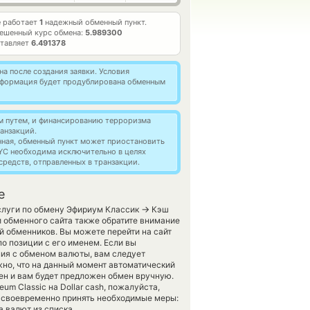
 работает
1
надежный обменный пункт.
ешенный курс обмена:
5.989300
ставляет
6.491378
а после создания заявки. Условия
информация будет продублирована обменным
м путем, и финансированию терроризма
анзакций.
нная, обменный пункт может приостановить
YC необходима исключительно в целях
редств, отправленных в транзакции.
е
→
слуги по обмену Эфириум Классик
Кэш
 обменного сайта также обратите внимание
й обменников. Вы можете перейти на сайт
 позиции с его именем. Если вы
ния с обменом валюты, вам следует
жно, что на данный момент автоматический
н и вам будет предложен обмен вручную.
um Classic на Dollar cash, пожалуйста,
 своевременно принять необходимые меры:
 валют из списка.