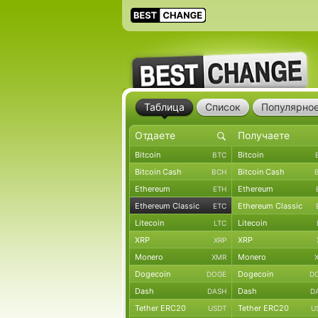
Таблица
Список
Популярно
Bitcoin
Bitcoin
BTC
Bitcoin Cash
Bitcoin Cash
BCH
Ethereum
Ethereum
ETH
Ethereum Classic
Ethereum Classic
ETC
Litecoin
Litecoin
LTC
XRP
XRP
XRP
Monero
Monero
XMR
Dogecoin
Dogecoin
DOGE
D
Dash
Dash
DASH
D
Tether ERC20
Tether ERC20
USDT
U