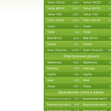
Tether TRC20
Tether TRC20
USDT
U
Tether BEP20
Tether BEP20
USDT
U
Tether TON
Tether TON
USDT
U
USDC ERC20
USDC ERC20
USDC
U
Zcash
Zcash
ZEC
TRON
TRON
TRX
BNB BEP20
BNB BEP20
BNB
Solana
Solana
SOL
Gram (Toncoin)
Gram (Toncoin)
GRAM
G
Электронные деньги
WebMoney
WebMoney
WMZ
W
ЮMoney
ЮMoney
RUB
PayPal
PayPal
USD
Volet
Volet
USD
Alipay
Alipay
CNY
Банковские счета и карты
Банковская карта
Банковская карта
USD
Банковская карта
Банковская карта
RUB
Банковская карта
Банковская карта
EUR