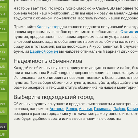
UAH
→
Часто бывает так, что курсы ЭфирКлассик
Cash-USD выгоднее тог
обмена через наш мониторинг. Если вы еще ни разу не меняли день
BYN
трудности с обменом, пожалуйста, воспользуйтесь нашей подробно
KZT
Применяйте
Калькулятор
для точного подсчета получаемой или от
RUB
нашим сервисом вы, в любое время, можете обратиться к
Статисти
пунктов, предоставленные нашим сервисом, вас не устраивают, в
в которой можно задать собственные параметры обмена валют и по
RUB
сразу же в тот момент, когда необходимый курс появится. В случае
функции
Двойной обмен
вы найдете оптимальный вариант двух обм
RUB
RUB
Надежность обменников
RUB
Каждый из обменных пунктов, присутствующих на нашем сайте, бы
при этом команда BestChange непрерывно следит за надлежащим и
UAH
Использование мониторинга позволяет повысить безопасность пр
KZT
пунктах. При выборе обменного пункта, пожалуйста, обращайте вн
размер резервов и текущий статус обменника на нашем мониторинг
EUR
Выберите подходящий город
Обменные пункты покупают и продают криптовалюты и электронные
USD
странах, например:
Анталья
,
Белек
,
Аланья
,
Газипаша
,
Пафос
,
Кирин
RUB
резервы в разных городах могут отличаться даже у одного и того ж
вам будет удобнее ввести или вывести наличные средства.
USD
RUB