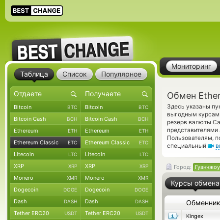
Мониторинг
Таблица
Список
Популярное
Обмен Ether
Здесь указаны пу
Bitcoin
Bitcoin
BTC
BTC
выгодным курсам 
Bitcoin Cash
Bitcoin Cash
BCH
BCH
резерв валюты Ca
представителями
Ethereum
Ethereum
ETH
ETH
Пользователям, п
Ethereum Classic
Ethereum Classic
ETC
ETC
специальный
в
Litecoin
Litecoin
LTC
LTC
XRP
XRP
XRP
XRP
Город:
Гуанчжоу
Monero
Monero
XMR
XMR
Курсы обмена
Dogecoin
Dogecoin
DOGE
DOGE
Dash
Dash
DASH
DASH
Обменни
Tether ERC20
Tether ERC20
USDT
USDT
Kingex