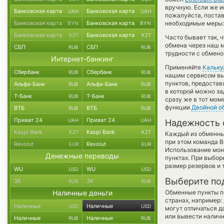
вручную. Если же и
Банковская карта
Банковская карта
UAH
UAH
пожалуйста, поста
Банковская карта
Банковская карта
необходимые меры: 
BYN
BYN
Банковская карта
Банковская карта
KZT
KZT
Часто бывает так, 
обмена через наш м
СБП
СБП
RUB
RUB
трудности с обмено
Интернет-банкинг
Применяйте
Кальку
Сбербанк
Сбербанк
RUB
RUB
нашим сервисом вы,
пунктов, предостав
Альфа-Банк
Альфа-Банк
RUB
RUB
в которой можно за
Т-Банк
Т-Банк
RUB
RUB
сразу же в тот мом
функции
Двойной о
ВТБ
ВТБ
RUB
RUB
Приват 24
Приват 24
UAH
UAH
Надежность 
Kaspi Bank
Kaspi Bank
KZT
KZT
Каждый из обменны
при этом команда 
Revolut
Revolut
EUR
EUR
Использование мон
Денежные переводы
пунктах. При выбор
размер резервов и 
WU
WU
USD
USD
Выберите по
ЗК
ЗК
RUB
RUB
Наличные деньги
Обменные пункты по
странах, например:
Наличные
Наличные
USD
USD
могут отличаться д
или вывести наличн
Наличные
Наличные
RUB
RUB