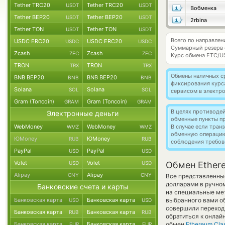
Tether TRC20
Tether TRC20
USDT
USDT
Вобменка
Tether BEP20
Tether BEP20
USDT
USDT
2rbina
Tether TON
Tether TON
USDT
USDT
Всего по направлен
USDC ERC20
USDC ERC20
USDC
USDC
Суммарный резерв
Zcash
Zcash
ZEC
ZEC
Курс обмена
ETC/U
TRON
TRON
TRX
TRX
Обмены наличных с
BNB BEP20
BNB BEP20
BNB
BNB
фиксирования курс
Solana
Solana
SOL
SOL
сервисом в электр
Gram (Toncoin)
Gram (Toncoin)
GRAM
GRAM
В целях противоде
Электронные деньги
обменные пункты п
WebMoney
WebMoney
В случае если тра
WMZ
WMZ
обменную операци
ЮMoney
ЮMoney
RUB
RUB
соблюдения требов
PayPal
PayPal
USD
USD
Volet
Volet
USD
USD
Обмен Ethere
Alipay
Alipay
CNY
CNY
Все представленны
долларами в ручно
Банковские счета и карты
на специальные мет
Банковская карта
Банковская карта
выбранного вами о
USD
USD
совершили переход 
Банковская карта
Банковская карта
RUB
RUB
обратиться к онлай
Банковская карта
Банковская карта
обмен
Ethereum Clas
EUR
EUR