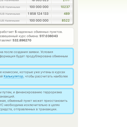
18 063 623
2177
UB Наличными
100 000 000
10237
RUB Наличными
1 858 124 133
489
RUB Наличными
100 000 000
8522
RUB Наличными
 работает
5
надежных обменных пунктов.
взвешенный курс обмена:
517.036043
ставляет
532.896270
а после создания заявки. Условия
информация будет продублирована обменным
 комиссии, которые уже учтены в курсах
ией
Калькулятор
, чтобы рассчитать наиболее
м путем, и финансированию терроризма
анзакций.
нная, обменный пункт может приостановить
YC необходима исключительно в целях
редств, отправленных в транзакции.