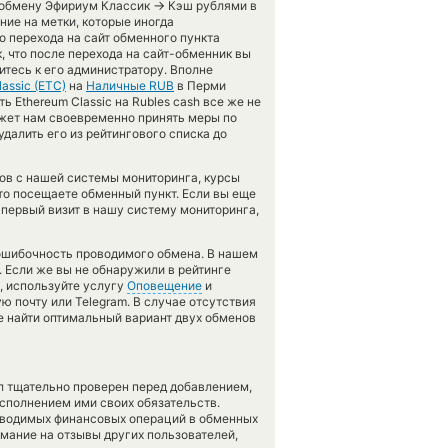
→
о обмену Эфириум Классик
Кэш рублями в
ие на метки, которые иногда
 перехода на сайт обменного пункта
, что после перехода на сайт-обменник вы
тесь к его администратору. Вполне
assic (ETC)
на
Наличные RUB
в Перми
 Ethereum Classic на Rubles cash все же не
ожет нам своевременно принять меры по
алить его из рейтингового списка до
тов с нашей системы мониторинга, курсы
то посещаете обменный пункт. Если вы еще
 первый визит в нашу систему мониторинга,
зошибочность проводимого обмена. В нашем
. Если же вы не обнаружили в рейтинге
, используйте услугу
Оповещение
и
ю почту или Telegram. В случае отсутствия
 найти оптимальный вариант двух обменов
л тщательно проверен перед добавлением,
сполнением ими своих обязательств.
оводимых финансовых операций в обменных
имание на отзывы других пользователей,