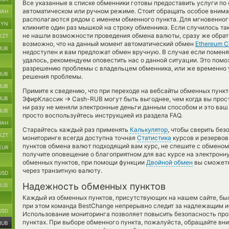
Все указанные в списке обменники готовы предоставить услуги п
автоматическом или ручном режиме. Стоит обращать особое вниман
UAH
располагаются рядом с именем обменного пункта. Для мгновенного
BYN
кликните один раз мышкой на строку обменника. Если случилось так
не нашли возможности проведения обмена валюты, сразу же обрати
KZT
возможно, что на данный момент автоматический обмен
Ethereum Cl
RUB
недоступен и вам предложат обмен вручную. В случае если поменять
удалось, рекомендуем оповестить нас о данной ситуации. Это пом
разрешению проблемы с владельцем обменника, или же временно уд
RUB
решения проблемы.
RUB
Примите к сведению, что при переходе на вебсайты обменных пунк
→
RUB
ЭфирКлассик
Cash-RUB могут быть выгоднее, чем когда вы прос
ни разу не меняли электронные деньги данным способом и это ваш
RUB
просто воспользуйтесь инструкцией из раздела FAQ.
UAH
Старайтесь каждый раз применять
Калькулятор
, чтобы сверить бе
KZT
мониторинге всегда доступна точная
Статистика
курсов и резервов
пунктов обмена валют подходящий вам курс, не спешите с обменом
EUR
получите оповещение о благоприятном для вас курсе на электронну
обменных пунктов, при помощи функции
Двойной обмен
вы сможете
через транзитную валюту.
USD
Надежность обменных пунктов
RUB
Каждый из обменных пунктов, присутствующих на нашем сайте, бы
при этом команда BestChange непрерывно следит за надлежащим и
USD
Использование мониторинга позволяет повысить безопасность пр
пунктах. При выборе обменного пункта, пожалуйста, обращайте вн
RUB