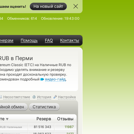
На новый сайт
шаем оценить!
84
Обменников:
614
Обновление:
19:43:00
тнерам
Помощь
FAQ
Контакты
 RUB в Перми
ereum Classic (ETC) на Наличные RUB по
бходимо уделять внимание и резерву
на проходят доскональную проверку.
екомендован подробный
видео-гайд
,
Несоответствие
История
Настройка
йной обмен
Статистика
ете
Резерв
Отзывы
▼
81 516 343
11987
RUB Наличными