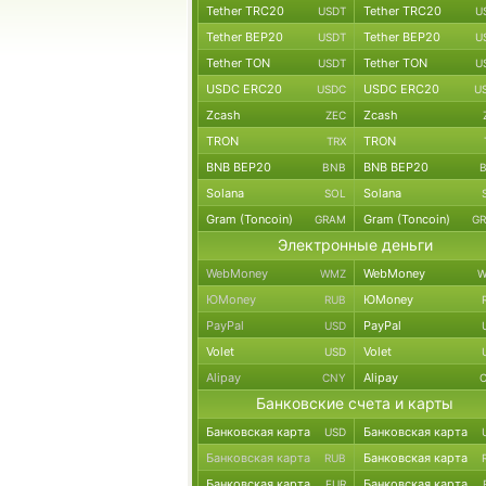
Tether TRC20
Tether TRC20
USDT
U
Tether BEP20
Tether BEP20
USDT
U
Tether TON
Tether TON
USDT
U
USDC ERC20
USDC ERC20
USDC
U
Zcash
Zcash
ZEC
TRON
TRON
TRX
BNB BEP20
BNB BEP20
BNB
Solana
Solana
SOL
Gram (Toncoin)
Gram (Toncoin)
GRAM
G
Электронные деньги
WebMoney
WebMoney
WMZ
W
ЮMoney
ЮMoney
RUB
PayPal
PayPal
USD
Volet
Volet
USD
Alipay
Alipay
CNY
Банковские счета и карты
Банковская карта
Банковская карта
USD
Банковская карта
Банковская карта
RUB
Банковская карта
Банковская карта
EUR