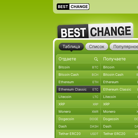
Таблица
Список
Популярно
Bitcoin
Bitcoin
BTC
Bitcoin Cash
Bitcoin Cash
BCH
Ethereum
Ethereum
ETH
Ethereum Classic
Ethereum Classic
ETC
Litecoin
Litecoin
LTC
XRP
XRP
XRP
Monero
Monero
XMR
Dogecoin
Dogecoin
DOGE
D
Dash
Dash
DASH
D
Tether ERC20
Tether ERC20
USDT
U