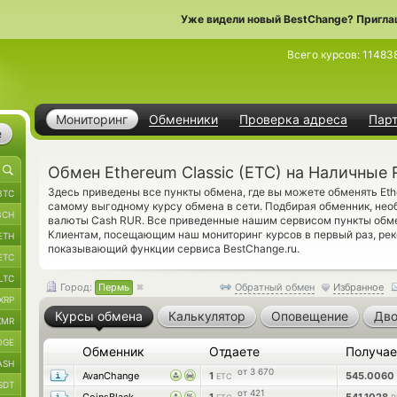
Уже видели новый BestChange? Пригла
Всего курсов:
11483
Мониторинг
Обменники
Проверка адреса
Пар
е
Обмен Ethereum Classic (ETC) на Наличные
Здесь приведены все пункты обмена, где вы можете обменять Eth
BTC
самому выгодному курсу обмена в сети. Подбирая обменник, нео
BCH
валюты Cash RUR. Все приведенные нашим сервисом пункты обме
Клиентам, посещающим наш мониторинг курсов в первый раз, р
ETH
показывающий функции сервиса BestChange.ru.
ETC
LTC
Город:
Пермь
Обратный обмен
Избранное
XRP
Курсы обмена
Калькулятор
Оповещение
Дво
XMR
OGE
Обменник
Отдаете
Получа
ASH
от 3 670
AvanChange
1
545.0060
ETC
SDT
от 421