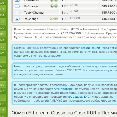
CoinsBlack
1
541.1028
ETC
R
SDT
от 939
E-Change
1
515.7200
ETC
SDT
от 569
Tasty-Changer
1
515.7200
ETC
SDT
от 1 968
YoChange
1
515.6584
ETC
SDC
ZEC
Всего по направлению Ethereum Classic (ETC)
Наличные RUB в Перми
→
Суммарный резерв обменников:
2 157 704 100
RUB Наличными.
Средне
TRX
Курс обмена
ETC/RUB
на криптовалютных рынках на текущее время со
BNB
SOL
Обмены наличных средств обычно проводятся
без фиксации
курса обмен
фиксирования курса смотрите на сайте обменного пункта. Также эта 
RAM
сервисом в электронном письме.
MZ
Некоторые из представленных здесь обменников имеют дополнительные
обменов с расчетом суммы обмена в 2000 ETC. Воспользуйтесь функц
RUB
выгодный обмен для вашей суммы.
USD
USD
В целях противодействия легализации доходов, полученных преступны
обменные пункты проводят
AML-проверки
поступающих от клиентов тр
CNY
В случае если транзакция будет идентифицирована как высокорискова
обменную операцию для проведения
процедуры KYC
. Информация по K
соблюдения требований AML/KYC для последующего разблокирования с
USD
RUB
Обмен Ethereum Classic на Cash RUR в Перми
EUR