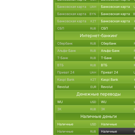
Банковская карта
Банковская карта
UAH
Банковская карта
Банковская карта
BYN
Банковская карта
Банковская карта
KZT
СБП
СБП
RUB
Интернет-банкинг
Сбербанк
Сбербанк
RUB
Альфа-Банк
Альфа-Банк
RUB
Т-Банк
Т-Банк
RUB
ВТБ
ВТБ
RUB
Приват 24
Приват 24
UAH
Kaspi Bank
Kaspi Bank
KZT
Revolut
Revolut
EUR
Денежные переводы
WU
WU
USD
ЗК
ЗК
RUB
Наличные деньги
Наличные
Наличные
USD
Наличные
Наличные
RUB