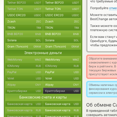
что требуемые о
Tether BEP20
Tether BEP20
USDT
USDT
Попробуйте
отме
Tether TON
Tether TON
USDT
USDT
Можете оставит
USDC ERC20
USDC ERC20
USDC
USDC
BestChange авто
Zcash
Zcash
ZEC
ZEC
Также можете о
TRON
TRON
TRX
TRX
платежную сист
BNB BEP20
BNB BEP20
BNB
BNB
Если вам станут
Solana
Solana
SOL
SOL
Оренбурге, буде
чтобы предложен
Gram (Toncoin)
Gram (Toncoin)
GRAM
GRAM
Электронные деньги
Обратите внимание
WebMoney
WebMoney
WMZ
WMZ
ознакомления с кур
ЮMoney
ЮMoney
RUB
RUB
бирж в рейтинге. В
текущих биржевых ц
PayPal
PayPal
USD
USD
присутствуют искл
Volet
Volet
USD
USD
Alipay
Alipay
CNY
CNY
Обмены наличных с
фиксирования курс
Криптобиржи
Криптобиржи
USD
USD
сервисом в электр
Банковские счета и карты
Банковская карта
Банковская карта
Об обмене C
USD
USD
Банковская карта
Банковская карта
RUB
RUB
В приведенной табл
совершить автомат
Банковская карта
Банковская карта
EUR
EUR