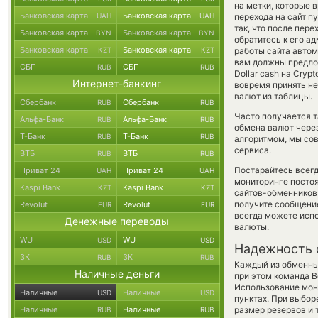
на метки, которые 
Банковская карта
Банковская карта
UAH
UAH
перехода на сайт п
так, что после пер
Банковская карта
Банковская карта
BYN
BYN
обратитесь к его а
Банковская карта
Банковская карта
KZT
KZT
работы сайта авто
вам должны предлож
СБП
СБП
RUB
RUB
Dollar cash на Cry
Интернет-банкинг
вовремя принять н
валют из таблицы.
Сбербанк
Сбербанк
RUB
RUB
Часто получается т
Альфа-Банк
Альфа-Банк
RUB
RUB
обмена валют через
Т-Банк
Т-Банк
RUB
RUB
алгоритмом, мы сов
сервиса.
ВТБ
ВТБ
RUB
RUB
Постарайтесь всег
Приват 24
Приват 24
UAH
UAH
мониторинге посто
Kaspi Bank
Kaspi Bank
KZT
KZT
сайтов-обменников 
получите сообщение
Revolut
Revolut
EUR
EUR
всегда можете исп
Денежные переводы
валюты.
WU
WU
USD
USD
Надежность 
ЗК
ЗК
RUB
RUB
Каждый из обменны
Наличные деньги
при этом команда 
Использование мон
Наличные
Наличные
USD
USD
пунктах. При выбор
Наличные
Наличные
размер резервов и 
RUB
RUB