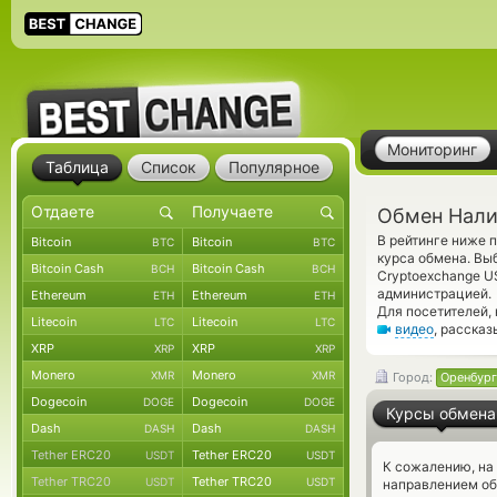
Мониторинг
Таблица
Список
Популярное
Обмен Нали
В рейтинге ниже 
Bitcoin
Bitcoin
BTC
BTC
курса обмена. Вы
Bitcoin Cash
Bitcoin Cash
BCH
BCH
Cryptoexchange U
администрацией.
Ethereum
Ethereum
ETH
ETH
Для посетителей,
Litecoin
Litecoin
LTC
LTC
видео
, расска
XRP
XRP
XRP
XRP
Monero
Monero
XMR
XMR
Город:
Оренбург
Dogecoin
Dogecoin
DOGE
DOGE
Курсы обмена
Dash
Dash
DASH
DASH
Tether ERC20
Tether ERC20
USDT
USDT
К сожалению, на
Tether TRC20
Tether TRC20
USDT
USDT
направлением о