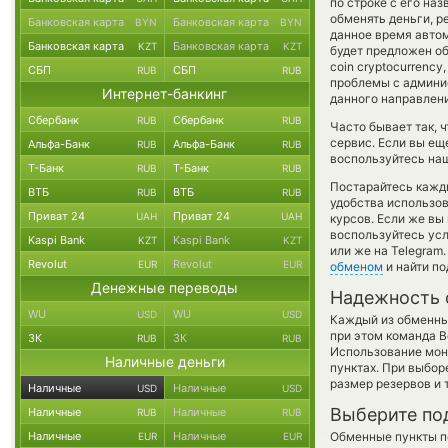
по строке с его на
обменять деньги, р
Банковская карта
Банковская карта
BYN
BYN
данное время авто
Банковская карта
Банковская карта
KZT
KZT
будет предложен об
coin cryptocurrenc
СБП
СБП
RUB
RUB
проблемы с админис
Интернет-банкинг
данного направлен
Сбербанк
Сбербанк
RUB
RUB
Часто бывает так, 
сервис. Если вы ещ
Альфа-Банк
Альфа-Банк
RUB
RUB
воспользуйтесь наш
Т-Банк
Т-Банк
RUB
RUB
Постарайтесь кажд
ВТБ
ВТБ
RUB
RUB
удобства использов
Приват 24
Приват 24
UAH
UAH
курсов. Если же вы
воспользуйтесь ус
Kaspi Bank
Kaspi Bank
KZT
KZT
или же на Telegram
Revolut
Revolut
EUR
EUR
обменом
и найти п
Денежные переводы
Надежность 
WU
WU
USD
USD
Каждый из обменны
при этом команда 
ЗК
ЗК
RUB
RUB
Использование мон
Наличные деньги
пунктах. При выбор
размер резервов и 
Наличные
Наличные
USD
USD
Выберите по
Наличные
Наличные
RUB
RUB
Наличные
Наличные
Обменные пункты по
EUR
EUR