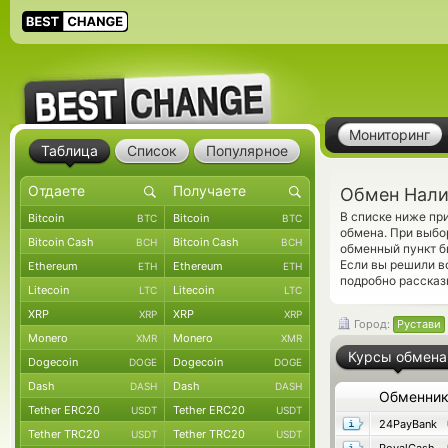
Мониторинг
Таблица
Список
Популярное
Обмен Нали
В списке ниже п
Bitcoin
Bitcoin
BTC
BTC
обмена. При выбо
Bitcoin Cash
Bitcoin Cash
BCH
BCH
обменный пункт б
Если вы решили в
Ethereum
Ethereum
ETH
ETH
подробно рассказ
Litecoin
Litecoin
LTC
LTC
XRP
XRP
XRP
XRP
Город:
Рустави
Monero
Monero
XMR
XMR
Курсы обмена
Dogecoin
Dogecoin
DOGE
DOGE
Dash
Dash
DASH
DASH
Обменни
Tether ERC20
Tether ERC20
USDT
USDT
24PayBank
Tether TRC20
Tether TRC20
USDT
USDT