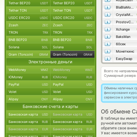
RoyalCash
Tether BEP20
Tether BEP20
USDT
USDT
BlaBlaMoney
Tether TON
Tether TON
USDT
USDT
CrystalMoney
USDC ERC20
USDC ERC20
USDC
USDC
ProstovCash
Zcash
Zcash
ZEC
ZEC
Xchange
TRON
TRON
TRX
TRX
BaksMan
BNB BEP20
BNB BEP20
BNB
BNB
60сек
Solana
Solana
SOL
SOL
Монеткинс
Gram (Toncoin)
Gram (Toncoin)
GRAM
GRAM
EasySwap
Электронные деньги
WebMoney
WebMoney
WMZ
WMZ
Всего по направле
Суммарный резерв
ЮMoney
ЮMoney
RUB
RUB
PayPal
PayPal
USD
USD
Обмены наличных с
Volet
Volet
USD
USD
фиксирования курс
сервисом в электр
Alipay
Alipay
CNY
CNY
Банковские счета и карты
Об обмене Ca
Банковская карта
Банковская карта
USD
USD
В таблице вы имеет
Банковская карта
Банковская карта
RUB
RUB
ручной или автома
обратите свое вним
Банковская карта
Банковская карта
EUR
EUR
У вас имеется воз
Банковская карта
Банковская карта
UAH
UAH