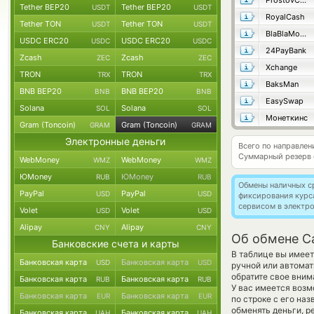
ProstovCash
Tether BEP20
Tether BEP20
USDT
USDT
RoyalCash
Tether TON
Tether TON
USDT
USDT
BlaBlaMoney
USDC ERC20
USDC ERC20
USDC
USDC
24PayBank
Zcash
Zcash
ZEC
ZEC
Xchange
TRON
TRON
TRX
TRX
BaksMan
BNB BEP20
BNB BEP20
BNB
BNB
EasySwap
Solana
Solana
SOL
SOL
Монеткинс
Gram (Toncoin)
Gram (Toncoin)
GRAM
GRAM
Электронные деньги
Всего по направле
Суммарный резерв
WebMoney
WebMoney
WMZ
WMZ
ЮMoney
ЮMoney
RUB
RUB
Обмены наличных с
PayPal
PayPal
USD
USD
фиксирования курс
сервисом в электр
Volet
Volet
USD
USD
Alipay
Alipay
CNY
CNY
Об обмене Ca
Банковские счета и карты
В таблице вы имеет
Банковская карта
Банковская карта
USD
USD
ручной или автома
обратите свое вним
Банковская карта
Банковская карта
RUB
RUB
У вас имеется воз
Банковская карта
Банковская карта
EUR
EUR
по строке с его на
обменять деньги, р
Банковская карта
Банковская карта
UAH
UAH