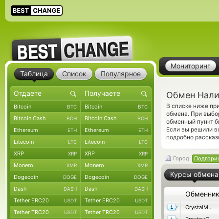
Мониторинг
Таблица
Список
Популярное
Обмен Нали
В списке ниже п
Bitcoin
Bitcoin
BTC
BTC
обмена. При выбо
Bitcoin Cash
Bitcoin Cash
BCH
BCH
обменный пункт б
Если вы решили в
Ethereum
Ethereum
ETH
ETH
подробно рассказ
Litecoin
Litecoin
LTC
LTC
XRP
XRP
XRP
XRP
Город:
Подгори
Monero
Monero
XMR
XMR
Курсы обмена
Dogecoin
Dogecoin
DOGE
DOGE
Dash
Dash
DASH
DASH
Обменни
Tether ERC20
Tether ERC20
USDT
USDT
CrystalMoney
Tether TRC20
Tether TRC20
USDT
USDT