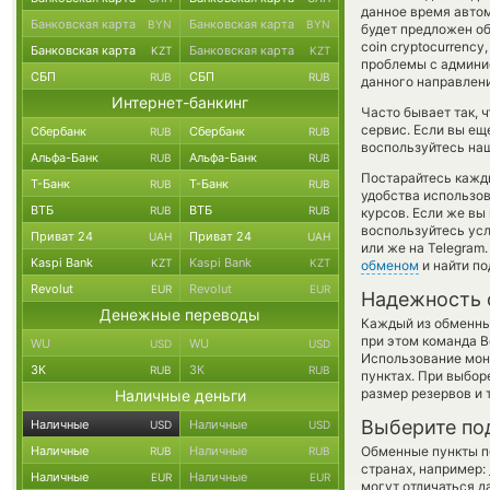
данное время авто
Банковская карта
Банковская карта
BYN
BYN
будет предложен об
coin cryptocurrenc
Банковская карта
Банковская карта
KZT
KZT
проблемы с админис
СБП
СБП
RUB
RUB
данного направлен
Интернет-банкинг
Часто бывает так, 
сервис. Если вы ещ
Сбербанк
Сбербанк
RUB
RUB
воспользуйтесь наш
Альфа-Банк
Альфа-Банк
RUB
RUB
Постарайтесь кажд
Т-Банк
Т-Банк
RUB
RUB
удобства использов
ВТБ
ВТБ
RUB
RUB
курсов. Если же вы
воспользуйтесь ус
Приват 24
Приват 24
UAH
UAH
или же на Telegram
Kaspi Bank
Kaspi Bank
KZT
KZT
обменом
и найти п
Revolut
Revolut
EUR
EUR
Надежность 
Денежные переводы
Каждый из обменны
при этом команда 
WU
WU
USD
USD
Использование мон
ЗК
ЗК
RUB
RUB
пунктах. При выбор
размер резервов и 
Наличные деньги
Выберите по
Наличные
Наличные
USD
USD
Наличные
Наличные
Обменные пункты по
RUB
RUB
странах, например:
Наличные
Наличные
EUR
EUR
могут отличаться д