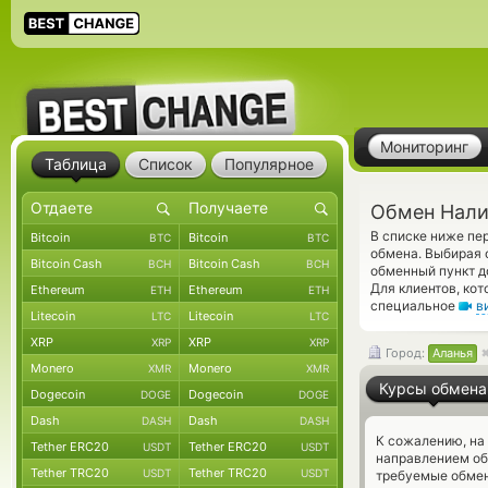
Мониторинг
Таблица
Список
Популярное
Обмен Нали
В списке ниже п
Bitcoin
Bitcoin
BTC
BTC
обмена. Выбирая 
Bitcoin Cash
Bitcoin Cash
BCH
BCH
обменный пункт д
Для клиентов, ко
Ethereum
Ethereum
ETH
ETH
специальное
в
Litecoin
Litecoin
LTC
LTC
XRP
XRP
XRP
XRP
Город:
Аланья
Monero
Monero
XMR
XMR
Курсы обмена
Dogecoin
Dogecoin
DOGE
DOGE
Dash
Dash
DASH
DASH
К сожалению, на
Tether ERC20
Tether ERC20
USDT
USDT
направлением о
Tether TRC20
Tether TRC20
USDT
USDT
требуемые обмен