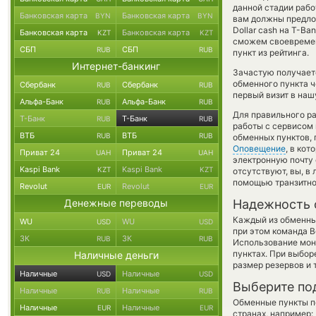
данной стадии раб
Банковская карта
Банковская карта
BYN
BYN
вам должны предлож
Dollar cash на T-Ba
Банковская карта
Банковская карта
KZT
KZT
сможем своевремен
СБП
СБП
RUB
RUB
пункт из рейтинга.
Интернет-банкинг
Зачастую получает
обменного пункта ч
Сбербанк
Сбербанк
RUB
RUB
первый визит в наш
Альфа-Банк
Альфа-Банк
RUB
RUB
Для правильного ра
Т-Банк
Т-Банк
RUB
RUB
работы с сервисом 
ВТБ
ВТБ
RUB
RUB
обменных пунктов, 
Оповещение
, в ко
Приват 24
Приват 24
UAH
UAH
электронную почту 
Kaspi Bank
Kaspi Bank
KZT
KZT
отсутствуют, вы, в
помощью транзитно
Revolut
Revolut
EUR
EUR
Денежные переводы
Надежность 
Каждый из обменны
WU
WU
USD
USD
при этом команда 
ЗК
ЗК
RUB
RUB
Использование мон
пунктах. При выбор
Наличные деньги
размер резервов и 
Наличные
Наличные
USD
USD
Выберите по
Наличные
Наличные
RUB
RUB
Обменные пункты по
Наличные
Наличные
EUR
EUR
странах, например: