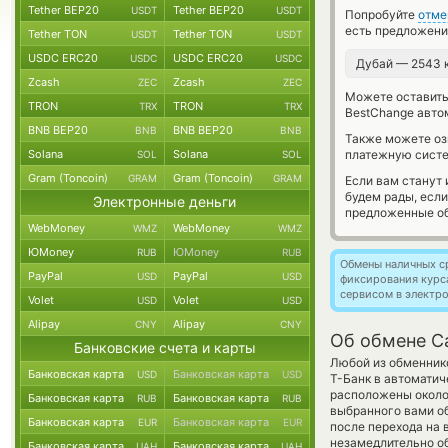
Tether BEP20
Tether BEP20
USDT
USDT
Попробуйте
отме
есть предложени
Tether TON
Tether TON
USDT
USDT
USDC ERC20
USDC ERC20
USDC
USDC
Дубай — 2543
Zcash
Zcash
ZEC
ZEC
Можете оставит
TRON
TRON
TRX
TRX
BestChange авто
BNB BEP20
BNB BEP20
BNB
BNB
Также можете о
Solana
Solana
платежную сист
SOL
SOL
Gram (Toncoin)
Gram (Toncoin)
GRAM
GRAM
Если вам станут
будем рады, есл
Электронные деньги
предложенные об
WebMoney
WebMoney
WMZ
WMZ
ЮMoney
ЮMoney
RUB
RUB
Обмены наличных с
PayPal
PayPal
USD
USD
фиксирования курс
сервисом в электр
Volet
Volet
USD
USD
Alipay
Alipay
CNY
CNY
Об обмене Ca
Банковские счета и карты
Любой из обменнико
Банковская карта
Банковская карта
USD
USD
Т-Банк в автоматич
расположены около 
Банковская карта
Банковская карта
RUB
RUB
выбранного вами об
Банковская карта
Банковская карта
EUR
EUR
после перехода на 
незамедлительно об
Банковская карта
Банковская карта
UAH
UAH