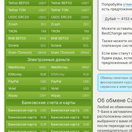
Tether BEP20
Tether BEP20
USDT
USDT
Попробуйте
отме
есть предложени
Tether TON
Tether TON
USDT
USDT
USDC ERC20
USDC ERC20
USDC
USDC
Дубай — 4153 
Zcash
Zcash
ZEC
ZEC
Можете оставит
TRON
TRON
TRX
TRX
BestChange авто
BNB BEP20
BNB BEP20
BNB
BNB
Также можете о
Solana
Solana
платежную сист
SOL
SOL
Gram (Toncoin)
Gram (Toncoin)
GRAM
GRAM
Если вам станут
будем рады, есл
Электронные деньги
предложенные об
WebMoney
WebMoney
WMZ
WMZ
ЮMoney
ЮMoney
RUB
RUB
Обмены наличных с
PayPal
PayPal
USD
USD
фиксирования курс
сервисом в электр
Volet
Volet
USD
USD
Alipay
Alipay
CNY
CNY
Об обмене C
Банковские счета и карты
Любой из обменнико
Банковская карта
Банковская карта
USD
USD
Т-Банк в автоматич
расположены около 
Банковская карта
Банковская карта
RUB
RUB
выбранного вами об
Банковская карта
Банковская карта
EUR
EUR
после перехода на 
незамедлительно об
Банковская карта
Банковская карта
UAH
UAH