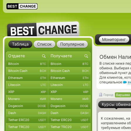
Мониторинг
Таблица
Список
Популярное
Обмен Нали
В списке ниже п
Bitcoin
Bitcoin
BTC
BTC
обмена. Выбирая 
Bitcoin Cash
Bitcoin Cash
BCH
BCH
обменный пункт д
Для клиентов, ко
Ethereum
Ethereum
ETH
ETH
специальное
в
Litecoin
Litecoin
LTC
LTC
XRP
XRP
XRP
XRP
Город:
Варшава
Monero
Monero
XMR
XMR
Курсы обмена
Dogecoin
Dogecoin
DOGE
DOGE
Dash
Dash
DASH
DASH
К сожалению, на
Tether ERC20
Tether ERC20
USDT
USDT
направлением о
Tether TRC20
Tether TRC20
USDT
USDT
требуемые обмен