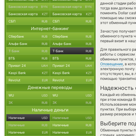
данной стадии раб
Банковская карта
Банковская карта
BYN
BYN
тогда вам должны п
поменять Dollar cas
Банковская карта
Банковская карта
KZT
KZT
помощью мы сможем
СБП
СБП
RUB
RUB
этот обменный пунк
Интернет-банкинг
Зачастую получает
обменного пункта ч
Сбербанк
Сбербанк
RUB
RUB
первый визит в наш
Альфа-Банк
Альфа-Банк
RUB
RUB
Для правильного ра
Т-Банк
Т-Банк
RUB
RUB
работы с сервисом 
ВТБ
ВТБ
RUB
RUB
обменных пунктов, 
Оповещение
, в ко
Приват 24
Приват 24
UAH
UAH
электронную почту 
Kaspi Bank
Kaspi Bank
KZT
KZT
отсутствуют, вы, в
помощью транзитно
Revolut
Revolut
EUR
EUR
Денежные переводы
Надежность 
Каждый из обменны
WU
WU
USD
USD
при этом команда 
ЗК
ЗК
RUB
RUB
Использование мон
пунктах. При выбор
Наличные деньги
размер резервов и 
Наличные
Наличные
USD
USD
Выберите по
Наличные
Наличные
RUB
RUB
Обменные пункты по
Наличные
Наличные
EUR
EUR
странах, например: