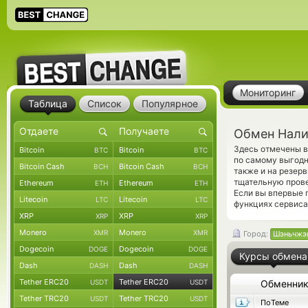
Мониторинг
Таблица
Список
Популярное
Обмен Нали
Здесь отмечены в
Bitcoin
Bitcoin
BTC
BTC
по самому выгодн
Bitcoin Cash
Bitcoin Cash
BCH
BCH
также и на резер
тщательную прове
Ethereum
Ethereum
ETH
ETH
Если вы впервые 
Litecoin
Litecoin
LTC
LTC
функциях сервиса
XRP
XRP
XRP
XRP
Monero
Monero
XMR
XMR
Город:
Шэньчжэ
Dogecoin
Dogecoin
DOGE
DOGE
Курсы обмена
Dash
Dash
DASH
DASH
Tether ERC20
Tether ERC20
USDT
USDT
Обменни
Tether TRC20
Tether TRC20
USDT
USDT
ПоТеме