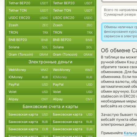
Tether BEP20
Tether BEP20
USDT
USDT
Всего по направле
Tether TON
Tether TON
USDT
USDT
Суммарный резерв
USDC ERC20
USDC ERC20
USDC
USDC
Zcash
Zcash
ZEC
ZEC
Обмены наличных с
фиксирования курс
TRON
TRON
TRX
TRX
сервисом в электр
BNB BEP20
BNB BEP20
BNB
BNB
Solana
Solana
SOL
SOL
Об обмене C
Gram (Toncoin)
Gram (Toncoin)
GRAM
GRAM
В таблице вы может
Электронные деньги
ручной обмен Кэш
обратите также сво
WebMoney
WebMoney
WMZ
WMZ
обменников. Для бы
обменника. Если по
ЮMoney
ЮMoney
RUB
RUB
обмена валюты, обр
PayPal
PayPal
USD
USD
автоматический о
обмен вручную. Есл
Volet
Volet
USD
USD
stablecoin in ERC2
Alipay
Alipay
CNY
CNY
необходимые меры:
Банковские счета и карты
вебсайта из списка
Банковская карта
Банковская карта
Зачастую бывает т
USD
USD
вебсайт пункта обм
Банковская карта
Банковская карта
RUB
RUB
электронных денег,
Банковская карта
Банковская карта
EUR
EUR
Применяйте
Кальку
Банковская карта
Банковская карта
UAH
UAH