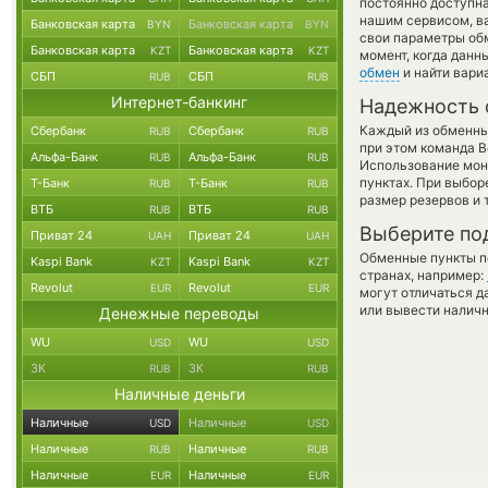
постоянно доступн
нашим сервисом, в
Банковская карта
Банковская карта
BYN
BYN
свои параметры обм
Банковская карта
Банковская карта
KZT
KZT
момент, когда данн
обмен
и найти вари
СБП
СБП
RUB
RUB
Интернет-банкинг
Надежность 
Каждый из обменны
Сбербанк
Сбербанк
RUB
RUB
при этом команда 
Альфа-Банк
Альфа-Банк
RUB
RUB
Использование мон
пунктах. При выбор
Т-Банк
Т-Банк
RUB
RUB
размер резервов и 
ВТБ
ВТБ
RUB
RUB
Выберите по
Приват 24
Приват 24
UAH
UAH
Обменные пункты по
Kaspi Bank
Kaspi Bank
KZT
KZT
странах, например:
Revolut
Revolut
EUR
EUR
могут отличаться д
или вывести наличн
Денежные переводы
WU
WU
USD
USD
ЗК
ЗК
RUB
RUB
Наличные деньги
Наличные
Наличные
USD
USD
Наличные
Наличные
RUB
RUB
Наличные
Наличные
EUR
EUR