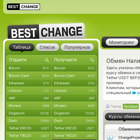
Мониторинг
Таблица
Список
Популярное
Обмен Налич
Здесь указаны о
Bitcoin
Bitcoin
BTC
BTC
курсу обмена в с
Bitcoin Cash
Bitcoin Cash
BCH
BCH
Tether USDT BEP
проверку.
Ethereum
Ethereum
ETH
ETH
Клиентам, которы
Litecoin
Litecoin
LTC
LTC
специальный
в
XRP
XRP
XRP
XRP
Monero
Monero
XMR
XMR
Город:
Анталья
Dogecoin
Dogecoin
DOGE
DOGE
Курсы обмена
Dash
Dash
DASH
DASH
Tether ERC20
Tether ERC20
USDT
USDT
Обменни
Tether TRC20
Tether TRC20
USDT
USDT
ChangeProje