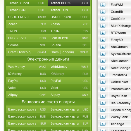
Tether BEP20
Tether BEP20
USDT
USDT
FastWM
Tether TON
Tether TON
USDT
USDT
GramBit
USDC ERC20
USDC ERC20
USDC
USDC
CoolCoin
Zcash
Zcash
ZEC
ZEC
MultiXchang
TRON
TRON
TRX
TRX
BTCWorm
BNB BEP20
BNB BEP20
BNB
BNB
Flexy69
Solana
Solana
SOL
SOL
AbcObmen
Gram (Toncoin)
Gram (Toncoin)
GRAM
GRAM
БухтаОбмен
Электронные деньги
NiceObmen
WebMoney
WebMoney
WMZ
WMZ
NordChange
ЮMoney
ЮMoney
RUB
RUB
Transfer24
PayPal
PayPal
USD
USD
CoinBlinker
Volet
Volet
USD
USD
ProstovCash
Alipay
Alipay
CNY
CNY
RoyalCash
Банковские счета и карты
BlaBlaMoney
Банковская карта
Банковская карта
USD
USD
CrystalMone
Банковская карта
Банковская карта
RUB
RUB
24PayBank
Банковская карта
Банковская карта
EUR
EUR
Xchange
Банковская карта
Банковская карта
UAH
UAH