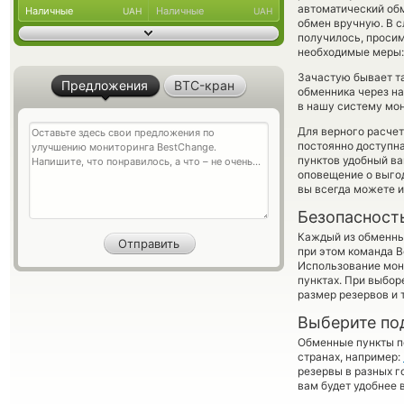
автоматический о
Наличные
Наличные
UAH
UAH
обмен вручную. В сл
получилось, просим
необходимые меры: 
Зачастую бывает т
Предложения
BTC-кран
обменника через на
в нашу систему мон
Для верного расчет
постоянно доступн
пунктов удобный ва
оповещение о выгод
вы всегда можете 
Безопасност
Каждый из обменны
при этом команда 
Использование мон
пунктах. При выбор
размер резервов и 
Выберите по
Обменные пункты по
странах, например:
резервы в разных г
вам будет удобнее 