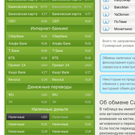
EasySwap
Банковская карта
Банковская карта
BYN
BYN
BaksMan
Банковская карта
Банковская карта
KZT
KZT
YaObmen
СБП
СБП
RUB
RUB
ПоТеме
Интернет-банкинг
Монеткинс
Сбербанк
Сбербанк
RUB
RUB
Всего по направле
Альфа-Банк
Альфа-Банк
RUB
RUB
Суммарный резерв
Т-Банк
Т-Банк
RUB
RUB
ВТБ
ВТБ
Обмены наличных с
RUB
RUB
фиксирования курс
Приват 24
Приват 24
UAH
UAH
сервисом в электр
Kaspi Bank
Kaspi Bank
KZT
KZT
Некоторые из пред
Revolut
Revolut
EUR
EUR
обменов с расчето
Денежные переводы
выгодный обмен дл
WU
WU
USD
USD
Об обмене Ca
ЗК
ЗК
RUB
RUB
Наличные деньги
В таблице вы имеет
или автоматически
Наличные
Наличные
USD
USD
внимание на метки,
мгновенного перехо
Наличные
Наличные
RUB
RUB
Если после переход
Наличные
Наличные
EUR
EUR
рекомендуем незаме