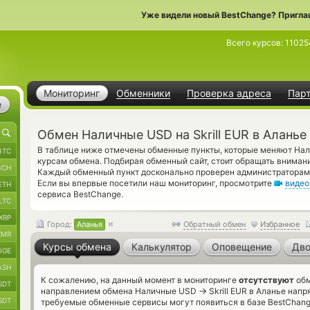
Уже видели новый BestChange? Пригла
Всего курсов:
11025
Мониторинг
Обменники
Проверка адреса
Пар
е
Обмен Наличные USD на Skrill EUR в Аланье
В таблице ниже отмечены обменные пункты, которые меняют Н
BTC
курсам обмена. Подбирая обменный сайт, стоит обращать внимание
BCH
Каждый обменный пункт досконально проверен администраторами
Если вы впервые посетили наш мониторинг, просмотрите
видео
ETH
сервиса BestChange.
LTC
XRP
Город:
Аланья
Обратный обмен
Избранное
XMR
Курсы обмена
Калькулятор
Оповещение
Дво
OGE
ASH
К сожалению, на данный момент в мониторинге
отсутствуют
обм
SDT
→
направлением обмена Наличные USD
Skrill EUR в Аланье напр
SDT
требуемые обменные сервисы могут появиться в базе BestChang