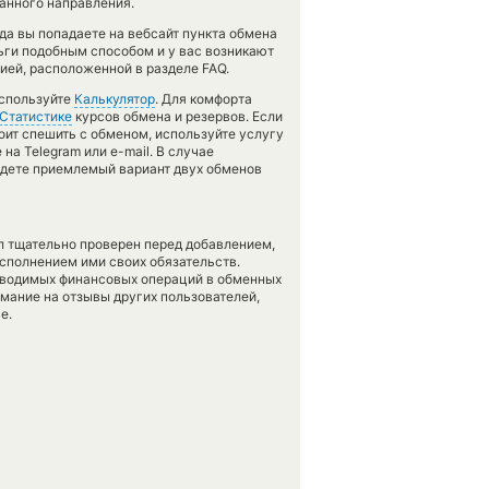
данного направления.
гда вы попадаете на вебсайт пункта обмена
ньги подобным способом и у вас возникают
ией, расположенной в разделе FAQ.
используйте
Калькулятор
. Для комфорта
Статистике
курсов обмена и резервов. Если
оит спешить с обменом, используйте услугу
на Telegram или e-mail. В случае
дете приемлемый вариант двух обменов
л тщательно проверен перед добавлением,
сполнением ими своих обязательств.
оводимых финансовых операций в обменных
имание на отзывы других пользователей,
е.