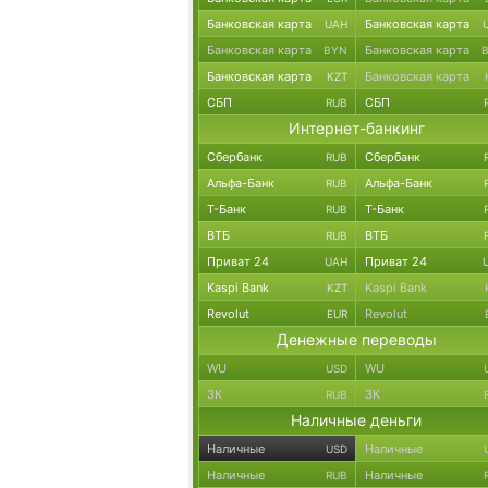
Банковская карта
Банковская карта
UAH
Банковская карта
Банковская карта
BYN
Банковская карта
Банковская карта
KZT
СБП
СБП
RUB
Интернет-банкинг
Сбербанк
Сбербанк
RUB
Альфа-Банк
Альфа-Банк
RUB
Т-Банк
Т-Банк
RUB
ВТБ
ВТБ
RUB
Приват 24
Приват 24
UAH
Kaspi Bank
Kaspi Bank
KZT
Revolut
Revolut
EUR
Денежные переводы
WU
WU
USD
ЗК
ЗК
RUB
Наличные деньги
Наличные
Наличные
USD
Наличные
Наличные
RUB