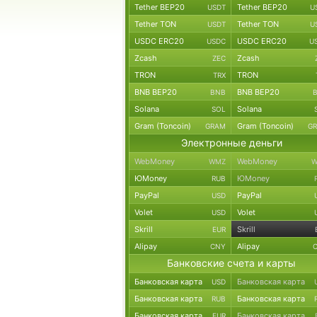
Tether BEP20
Tether BEP20
USDT
U
Tether TON
Tether TON
USDT
U
USDC ERC20
USDC ERC20
USDC
U
Zcash
Zcash
ZEC
TRON
TRON
TRX
BNB BEP20
BNB BEP20
BNB
Solana
Solana
SOL
Gram (Toncoin)
Gram (Toncoin)
GRAM
G
Электронные деньги
WebMoney
WebMoney
WMZ
W
ЮMoney
ЮMoney
RUB
PayPal
PayPal
USD
Volet
Volet
USD
Skrill
Skrill
EUR
Alipay
Alipay
CNY
Банковские счета и карты
Банковская карта
Банковская карта
USD
Банковская карта
Банковская карта
RUB
Банковская карта
Банковская карта
EUR