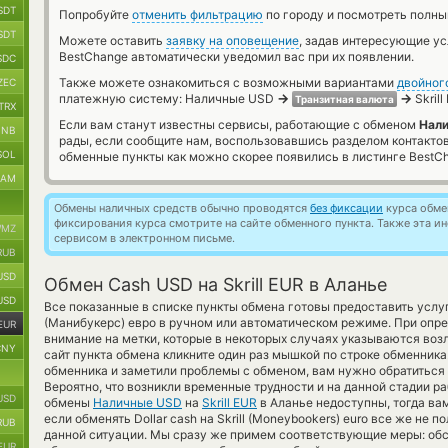
SDT
Попробуйте
отменить фильтрацию
по городу и посмотреть полны
SDT
Можете оставить
заявку на оповещение
, задав интересующие у
BestChange автоматически уведомил вас при их появлении.
SDC
Также можете ознакомиться с возможными вариантами
двойног
ZEC
→
→
платежную систему: Наличные USD
Skrill
Транзитная валюта
TRX
Если вам станут известны сервисы, работающие с обменом
Нали
BNB
рады, если сообщите нам, воспользовавшись разделом контакто
SOL
обменные пункты как можно скорее появились в листинге BestC
RAM
Обмены наличных средств обычно проводятся
без фиксации
курса обмен
фиксирования курса смотрите на сайте обменного пункта. Также эта 
MZ
сервисом в электронном письме.
RUB
USD
Обмен Cash USD на Skrill EUR в Аланье
USD
Все показанные в списке пункты обмена готовы предоставить усл
(Манибукерс) евро в ручном или автоматическом режиме. При опре
EUR
внимание на метки, которые в некоторых случаях указываются возл
CNY
сайт пункта обмена кликните один раз мышкой по строке обменника
обменника и заметили проблемы с обменом, вам нужно обратиться 
Вероятно, что возникли временные трудности и на данной стадии 
USD
обмены
Наличные USD
на
Skrill EUR
в Аланье недоступны, тогда ва
если обменять Dollar cash на Skrill (Moneybookers) euro все же не
RUB
данной ситуации. Мы сразу же примем соответствующие меры: об
EUR