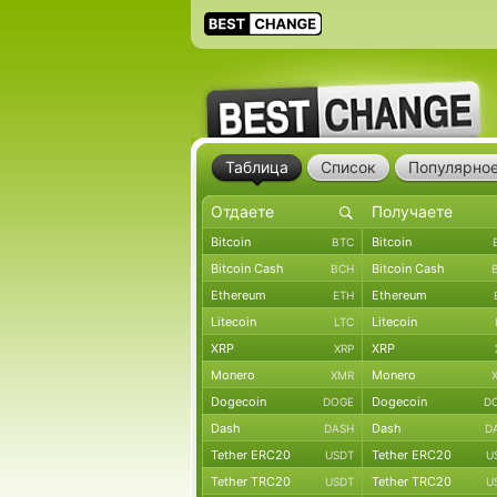
Таблица
Список
Популярно
Bitcoin
Bitcoin
BTC
Bitcoin Cash
Bitcoin Cash
BCH
Ethereum
Ethereum
ETH
Litecoin
Litecoin
LTC
XRP
XRP
XRP
Monero
Monero
XMR
Dogecoin
Dogecoin
DOGE
D
Dash
Dash
DASH
D
Tether ERC20
Tether ERC20
USDT
U
Tether TRC20
Tether TRC20
USDT
U