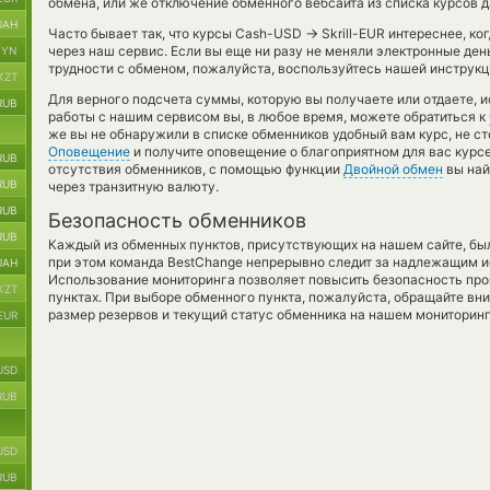
обмена, или же отключение обменного вебсайта из списка курсов 
UAH
→
Часто бывает так, что курсы Cash-USD
Skrill-EUR интереснее, ко
через наш сервис. Если вы еще ни разу не меняли электронные де
BYN
трудности с обменом, пожалуйста, воспользуйтесь нашей инструкц
KZT
Для верного подсчета суммы, которую вы получаете или отдаете, 
RUB
работы с нашим сервисом вы, в любое время, можете обратиться к
же вы не обнаружили в списке обменников удобный вам курс, не ст
Оповещение
и получите оповещение о благоприятном для вас курсе 
RUB
отсутствия обменников, с помощью функции
Двойной обмен
вы най
RUB
через транзитную валюту.
RUB
Безопасность обменников
RUB
Каждый из обменных пунктов, присутствующих на нашем сайте, бы
при этом команда BestChange непрерывно следит за надлежащим и
UAH
Использование мониторинга позволяет повысить безопасность пр
KZT
пунктах. При выборе обменного пункта, пожалуйста, обращайте вн
размер резервов и текущий статус обменника на нашем мониторинг
EUR
USD
RUB
USD
RUB