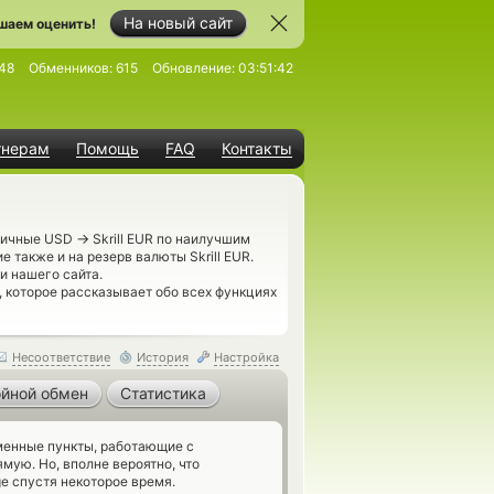
На новый сайт
шаем оценить!
48
Обменников:
615
Обновление:
03:51:42
тнерам
Помощь
FAQ
Контакты
→
аличные USD
Skrill EUR по наилучшим
 также и на резерв валюты Skrill EUR.
 нашего сайта.
, которое рассказывает обо всех функциях
Несоответствие
История
Настройка
йной обмен
Статистика
енные пункты, работающие с
ямую. Но, вполне вероятно, что
e спустя некоторое время.