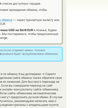
й список доступных городов.
словия проведения обмена, чтобы
о обмена
— через транзитную валюту или
 EUR.
чные USD на Skrill EUR
в Аланье, будем
в. Мы постараемся, чтобы предложенные
hange.
а после создания заявки. Условия
информация будет продублирована обменным
→
уги по обмену Кэш долларами
Скрилл
делении сайта обмена также обратите свое
е их названий. Для быстрого перехода на
. Если вы совершили переход на сайт
к онлайн-консультанту сайта-обменника.
работы сайта-обменника автоматические
м могут предложить ручной обмен. В случае
 получилось, рекомендуем написать нам о
суждение причины с владельцами пункта