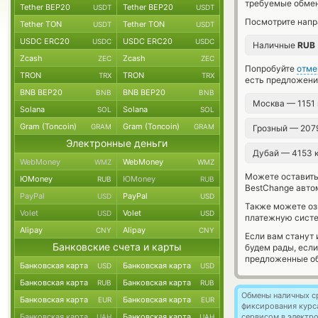
требуемые обмен
Tether BEP20
Tether BEP20
USDT
USDT
Посмотрите напр
Tether TON
Tether TON
USDT
USDT
USDC ERC20
USDC ERC20
USDC
USDC
Наличные
RUB
Zcash
Zcash
ZEC
ZEC
Попробуйте
отме
TRON
TRON
TRX
TRX
есть предложени
BNB BEP20
BNB BEP20
BNB
BNB
Москва — 1151
Solana
Solana
SOL
SOL
Gram (Toncoin)
Gram (Toncoin)
GRAM
GRAM
Грозный — 207
Электронные деньги
Дубай — 4153 
WebMoney
WebMoney
WMZ
WMZ
Можете оставит
ЮMoney
ЮMoney
RUB
RUB
BestChange авто
PayPal
PayPal
USD
USD
Также можете о
Volet
Volet
USD
USD
платежную сист
Alipay
Alipay
CNY
CNY
Если вам станут
Банковские счета и карты
будем рады, есл
предложенные об
Банковская карта
Банковская карта
USD
USD
Банковская карта
Банковская карта
RUB
RUB
Обмены наличных с
Банковская карта
Банковская карта
EUR
EUR
фиксирования курс
Банковская карта
Банковская карта
сервисом в электр
UAH
UAH