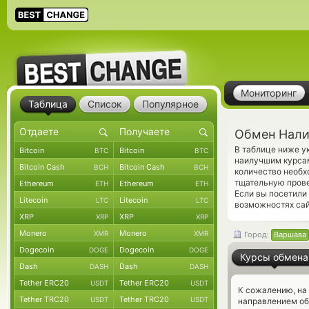
Мониторинг
Таблица
Список
Популярное
Обмен Нали
В таблице ниже у
Bitcoin
Bitcoin
BTC
BTC
наилучшим курсам
Bitcoin Cash
Bitcoin Cash
BCH
BCH
количество необх
тщательную прове
Ethereum
Ethereum
ETH
ETH
Если вы посетили
Litecoin
Litecoin
LTC
LTC
возможностях сай
XRP
XRP
XRP
XRP
Monero
Monero
XMR
XMR
Город:
Варшава
Dogecoin
Dogecoin
DOGE
DOGE
Курсы обмена
Dash
Dash
DASH
DASH
Tether ERC20
Tether ERC20
USDT
USDT
К сожалению, на
Tether TRC20
Tether TRC20
USDT
USDT
направлением о