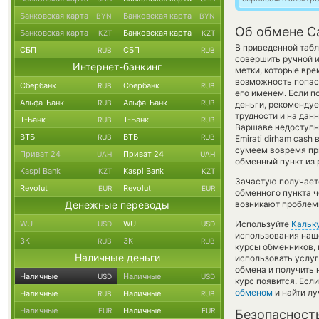
Банковская карта
Банковская карта
BYN
BYN
Об обмене C
Банковская карта
Банковская карта
KZT
KZT
В приведенной табл
СБП
СБП
RUB
RUB
совершить ручной 
Интернет-банкинг
метки, которые вре
возможность попаст
Сбербанк
Сбербанк
RUB
RUB
его именем. Если п
Альфа-Банк
Альфа-Банк
RUB
RUB
деньги, рекомендуе
трудности и на дан
Т-Банк
Т-Банк
RUB
RUB
Варшаве недоступны
ВТБ
ВТБ
RUB
RUB
Emirati dirham cas
сумеем вовремя пр
Приват 24
Приват 24
UAH
UAH
обменный пункт из 
Kaspi Bank
Kaspi Bank
KZT
KZT
Зачастую получает
Revolut
Revolut
EUR
EUR
обменного пункта ч
Денежные переводы
возникают проблемы
WU
WU
Используйте
Кальк
USD
USD
использования наше
ЗК
ЗК
RUB
RUB
курсы обменников,
Наличные деньги
использовать услу
обмена и получить 
Наличные
Наличные
USD
USD
курс появится. Есл
обменом
и найти л
Наличные
Наличные
RUB
RUB
Наличные
Наличные
EUR
EUR
Безопасност