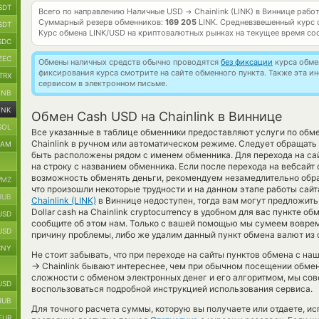
SDT
Всего по направлению Наличные USD
Chainlink (LINK) в Виннице рабо
→
Суммарный резерв обменников:
169 205
LINK.
Средневзвешенный курс 
SDT
Курс обмена
LINK/USD
на криптовалютных рынках на текущее время со
SDC
ZEC
Обмены наличных средств обычно проводятся
без фиксации
курса обмен
фиксирования курса смотрите на сайте обменного пункта. Также эта 
TRX
сервисом в электронном письме.
BNB
INK
Обмен Cash USD на Chainlink в Виннице
SOL
Все указанные в таблице обменники предоставляют услуги по об
Chainlink в ручном или автоматическом режиме. Следует обращать
RAM
быть расположены рядом с именем обменника. Для перехода на са
на строку с названием обменника. Если после перехода на вебсайт
возможность обменять деньги, рекомендуем незамедлительно обра
MZ
что произошли некоторые трудности и на данном этапе работы сай
RUB
Chainlink (LINK)
в Виннице недоступен, тогда вам могут предложить
Dollar cash на Chainlink cryptocurrency в удобном для вас пункте о
USD
сообщите об этом нам. Только с вашей помощью мы сумеем вовре
USD
причину проблемы, либо же удалим данный пункт обмена валют из 
CNY
Не стоит забывать, что при переходе на сайты пунктов обмена с н
→
Chainlink бывают интереснее, чем при обычном посещении обменн
сложности с обменом электронных денег и его алгоритмом, мы сов
USD
воспользоваться подробной инструкцией использования сервиса.
RUB
Для точного расчета суммы, которую вы получаете или отдаете, и
EUR