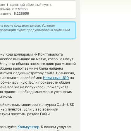
тает
1
надежный обменный пункт.
обмена:
8.378968
ставляет
8.228656
а после создания заявки. Условия
информация будет продублирована обменным
→
мену Кэш долларами
Криптовалюта
 особое внимание на метки, которые могут
йт пункта обмена нажмите один раз мышкой
 обмена валют вами не была найдена
титься к администратору сайта. Возможно,
та автоматический обмен
Наличные USD
на
 обмен вручную. Если произвести обмен
бмена все же не получилось, пожалуйста,
мя принять необходимые меры: установим
списка.
ашей системы мониторинга, курсы Cash-USD
ых пунктов. Если у вас возникли
етуем посетить раздел FAQ и
спользуйте
Калькулятор
. К вашим услугам