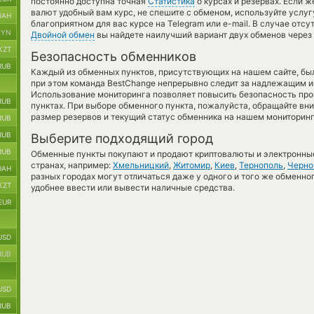
постоянно доступна точная
Статистика
о курсах и резервах. Если ж
валют удобный вам курс, не спешите с обменом, используйте услу
UAH
благоприятном для вас курсе на Telegram или e-mail. В случае отс
BYN
Двойной обмен
вы найдете наилучший вариант двух обменов через
KZT
Безопасность обменников
RUB
Каждый из обменных пунктов, присутствующих на нашем сайте, бы
при этом команда BestChange непрерывно следит за надлежащим и
Использование мониторинга позволяет повысить безопасность пр
RUB
пунктах. При выборе обменного пункта, пожалуйста, обращайте вн
размер резервов и текущий статус обменника на нашем мониторинг
RUB
RUB
Выберите подходящий город
RUB
Обменные пункты покупают и продают криптовалюты и электронные
странах, например:
Хмельницкий
,
Житомир
,
Киев
,
Тернополь
,
Черн
UAH
разных городах могут отличаться даже у одного и того же обменног
KZT
удобнее ввести или вывести наличные средства.
EUR
USD
RUB
USD
RUB