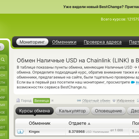
Уже видели новый BestChange? Пригла
Всего курсов:
12157
Мониторинг
Обменники
Проверка адреса
Пар
е
Обмен Наличные USD на Chainlink (LINK) в 
→
В таблице показаны пункты обмена, меняющие Наличные USD
BTC
обмена. Определите подходящий курс, обратив внимание также и н
BCH
обменники, предлагаемые на сайте, были тщательно проверены 
Если вы в первый раз посетили наш мониторинг, просмотрите
в
ETH
возможностях сервиса BestChange.ru.
LTC
XRP
Город:
Винница
Обратный обмен
Избранное
XMR
Курсы обмена
Калькулятор
Оповещение
Дво
OGE
ASH
Обменник
Отдаете
По
▲
SDT
от 1 000
Kingex
8.378968
1
USD Наличными
LI
SDT