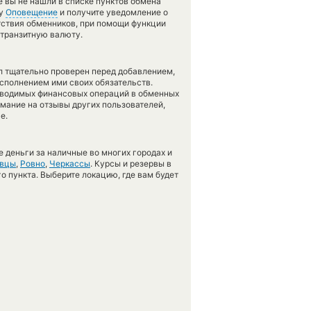
е вы не нашли в списке пунктов обмена
гу
Оповещение
и получите уведомление о
утствия обменников, при помощи функции
 транзитную валюту.
л тщательно проверен перед добавлением,
сполнением ими своих обязательств.
оводимых финансовых операций в обменных
имание на отзывы других пользователей,
е.
 деньги за наличные во многих городах и
овцы
,
Ровно
,
Черкассы
. Курсы и резервы в
о пункта. Выберите локацию, где вам будет