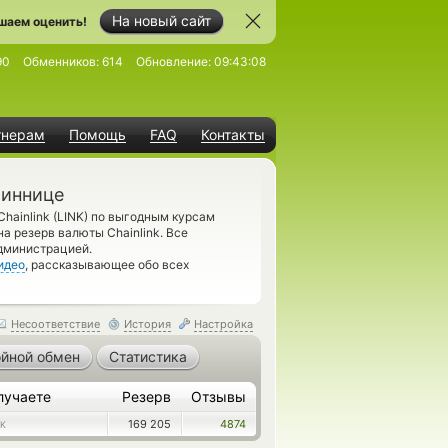
На новый сайт
шаем оценить!
90
Обменников:
614
Обновление:
09:43:08
тнерам
Помощь
FAQ
Контакты
Виннице
Chainlink (LINK) по выгодным курсам
а резерв валюты Chainlink. Все
администрацией.
идео
, рассказывающее обо всех
Несоответствие
История
Настройка
йной обмен
Статистика
лучаете
Резерв
Отзывы
169 205
4874
NK