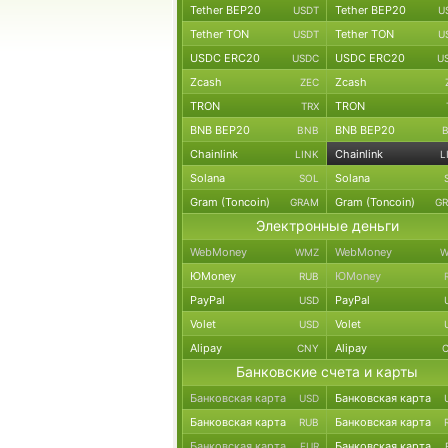
Tether BEP20
Tether BEP20
USDT
U
Tether TON
Tether TON
USDT
U
USDC ERC20
USDC ERC20
USDC
U
Zcash
Zcash
ZEC
TRON
TRON
TRX
BNB BEP20
BNB BEP20
BNB
Chainlink
Chainlink
LINK
L
Solana
Solana
SOL
Gram (Toncoin)
Gram (Toncoin)
GRAM
G
Электронные деньги
WebMoney
WebMoney
WMZ
W
ЮMoney
ЮMoney
RUB
PayPal
PayPal
USD
Volet
Volet
USD
Alipay
Alipay
CNY
Банковские счета и карты
Банковская карта
Банковская карта
USD
Банковская карта
Банковская карта
RUB
Банковская карта
Банковская карта
EUR