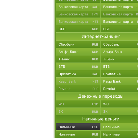
Банковская карта
Банковская карта
UAH
Банковская карта
Банковская карта
BYN
Банковская карта
Банковская карта
KZT
СБП
СБП
RUB
Интернет-банкинг
Сбербанк
Сбербанк
RUB
Альфа-Банк
Альфа-Банк
RUB
Т-Банк
Т-Банк
RUB
ВТБ
ВТБ
RUB
Приват 24
Приват 24
UAH
Kaspi Bank
Kaspi Bank
KZT
Revolut
Revolut
EUR
Денежные переводы
WU
WU
USD
ЗК
ЗК
RUB
Наличные деньги
Наличные
Наличные
USD
Наличные
Наличные
RUB