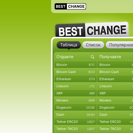
Таблица
Список
Популярно
Bitcoin
Bitcoin
BTC
Bitcoin Cash
Bitcoin Cash
BCH
Ethereum
Ethereum
ETH
Litecoin
Litecoin
LTC
XRP
XRP
XRP
Monero
Monero
XMR
Dogecoin
Dogecoin
DOGE
D
Dash
Dash
DASH
D
Tether ERC20
Tether ERC20
USDT
U
Tether TRC20
Tether TRC20
USDT
U