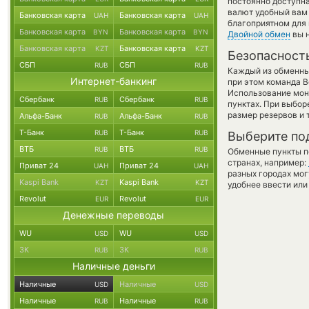
постоянно доступн
валют удобный вам 
Банковская карта
Банковская карта
UAH
UAH
благоприятном для 
Банковская карта
Банковская карта
BYN
BYN
Двойной обмен
вы н
Банковская карта
Банковская карта
KZT
KZT
Безопасност
СБП
СБП
RUB
RUB
Каждый из обменны
Интернет-банкинг
при этом команда 
Использование мон
Сбербанк
Сбербанк
RUB
RUB
пунктах. При выбор
размер резервов и 
Альфа-Банк
Альфа-Банк
RUB
RUB
Т-Банк
Т-Банк
RUB
RUB
Выберите по
ВТБ
ВТБ
RUB
RUB
Обменные пункты по
странах, например:
Приват 24
Приват 24
UAH
UAH
разных городах мог
Kaspi Bank
Kaspi Bank
KZT
KZT
удобнее ввести или
Revolut
Revolut
EUR
EUR
Денежные переводы
WU
WU
USD
USD
ЗК
ЗК
RUB
RUB
Наличные деньги
Наличные
Наличные
USD
USD
Наличные
Наличные
RUB
RUB