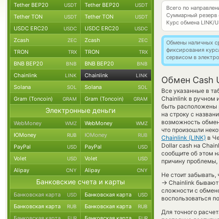
Tether BEP20
Tether BEP20
USDT
USDT
Всего по направле
Суммарный резерв
Tether TON
Tether TON
USDT
USDT
Курс обмена
LINK/
USDC ERC20
USDC ERC20
USDC
USDC
Zcash
Zcash
ZEC
ZEC
Обмены наличных с
фиксирования курс
TRON
TRON
TRX
TRX
сервисом в электр
BNB BEP20
BNB BEP20
BNB
BNB
Chainlink
Chainlink
LINK
LINK
Обмен Cash U
Solana
Solana
SOL
SOL
Все указанные в т
Chainlink в ручном
Gram (Toncoin)
Gram (Toncoin)
GRAM
GRAM
быть расположены 
Электронные деньги
на строку с назван
возможность обменя
WebMoney
WebMoney
WMZ
WMZ
что произошли неко
ЮMoney
ЮMoney
RUB
RUB
Chainlink (LINK)
в Че
Dollar cash на Chai
PayPal
PayPal
USD
USD
сообщите об этом 
Volet
Volet
USD
USD
причину проблемы, 
Alipay
Alipay
CNY
CNY
Не стоит забывать,
Банковские счета и карты
→
Chainlink бывают
сложности с обмено
Банковская карта
Банковская карта
USD
USD
воспользоваться п
Банковская карта
Банковская карта
RUB
RUB
Для точного расчет
Банковская карта
Банковская карта
EUR
EUR