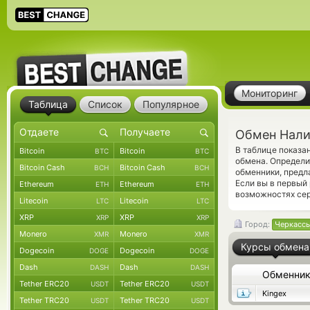
Мониторинг
Таблица
Список
Популярное
Обмен Налич
В таблице показ
Bitcoin
Bitcoin
BTC
BTC
обмена. Определит
Bitcoin Cash
Bitcoin Cash
BCH
BCH
обменники, предл
Если вы в первый
Ethereum
Ethereum
ETH
ETH
возможностях сер
Litecoin
Litecoin
LTC
LTC
XRP
XRP
XRP
XRP
Город:
Черкасс
Monero
Monero
XMR
XMR
Курсы обмена
Dogecoin
Dogecoin
DOGE
DOGE
Dash
Dash
DASH
DASH
Обменни
Tether ERC20
Tether ERC20
USDT
USDT
Kingex
Tether TRC20
Tether TRC20
USDT
USDT