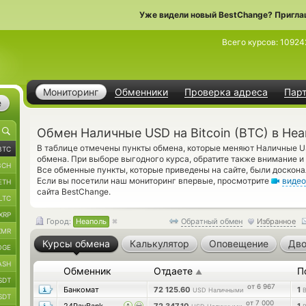
Уже видели новый BestChange? Пригла
Всего курсов:
10924
Мониторинг
Обменники
Проверка адреса
Пар
е
Обмен Наличные USD на Bitcoin (BTC) в Не
В таблице отмечены пункты обмена, которые меняют Наличные 
BTC
обмена. При выборе выгодного курса, обратите также внимание и 
BCH
Все обменные пункты, которые приведены на сайте, были доскон
Если вы посетили наш мониторинг впервые, просмотрите
видео
ETH
сайта BestChange.
LTC
XRP
Город:
Неаполь
Обратный обмен
Избранное
XMR
Курсы обмена
Калькулятор
Оповещение
Дво
OGE
ASH
Обменник
Отдаете
П
▲
SDT
от 6 967
Банкомат
72 125.60
1
USD Наличными
SDT
от 7 000