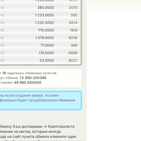
1 233.0000
6757
BTC
385.0000
2070
BTC
1 233.0000
595
BTC
1 232.0000
8514
BTC
770.0000
1919
BTC
1 079.0000
8208
BTC
77.0000
368
BTC
174.0000
6698
BTC
53.0000
8022
BTC
ет
10
надежных обменных пунктов.
рс обмена:
72 950.320388
ставляет
64 885.430000
а после создания заявки. Условия
информация будет продублирована обменным
→
 обмену Кэш долларами
Криптовалюта
имание на метки, которые иногда
ода на сайт пункта обмена кликните один