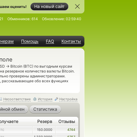
На новый сайт
шаем оценить!
21
Обменников:
614
Обновление:
02:59:40
тнерам
Помощь
FAQ
Контакты
аполе
→
USD
Bitcoin (BTC) по выгодным курсам
на резервное количество валюты Bitcoin.
ально проверены администраторами.
, рассказывающее обо всех функциях
Несоответствие
История
Настройка
йной обмен
Статистика
олучаете
Резерв
Отзывы
150.0000
4744
BTC