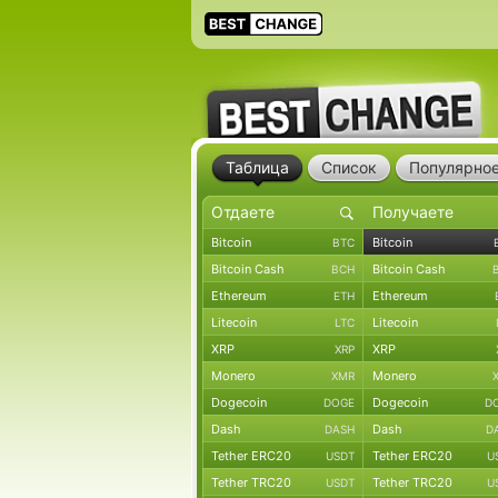
Таблица
Список
Популярно
Bitcoin
Bitcoin
BTC
Bitcoin Cash
Bitcoin Cash
BCH
Ethereum
Ethereum
ETH
Litecoin
Litecoin
LTC
XRP
XRP
XRP
Monero
Monero
XMR
Dogecoin
Dogecoin
DOGE
D
Dash
Dash
DASH
D
Tether ERC20
Tether ERC20
USDT
U
Tether TRC20
Tether TRC20
USDT
U