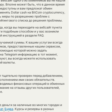
 вебсайт одного из обменников вы не нашли
ру. Вполне может быть, что в данное время
недоступны и вам предложат обмен
нять Dollar cash на BitCoin cryptocurrency,
ть меры по разрешению проблем с
ейтингового списка до решения проблемы.
а, когда вы переходите на вебсайт пункта
ги подобным способом и у вас возникли
й инструкцией в разделе FAQ.
лучаемой суммы. К вашим услугам всегда
ников, предоставленные нашим сервисом,
 помощью которой можно задать
на Telegram информацию в тот момент,
вуют, вы всегда можете использовать
ой валюты.
л тщательно проверен перед добавлением,
сполнением ими своих обязательств.
оводимых финансовых операций в обменных
имание на отзывы других пользователей,
е.
 деньги за наличные во многих городах и
ат
,
Будва
. Курсы и резервы в разных