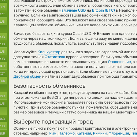
раз мышкой на строку с именем обменника. Если после перехода на
возможности совершения обмена валюты, обратитесь к его операто
BYN
автоматические обмены
Наличные USD
на
Bitcoin (BTC)
в Неаполе 
KZT
вручную. Если же заинтересовавший вас обменник так и не смог обме
пожалуйста, сообщите нам. Это поможет нам своевременно приня
RUB
владельцем вебсайта-обменника, или же вовсе отключить его из р
→
Зачастую бывает так, что курсы Cash-USD
Биткоин выгоднее тогд
RUB
обмена через наш мониторинг. Если вы еще ни разу не меняли день
трудности с обменом, пожалуйста, воспользуйтесь нашей подробно
RUB
RUB
Используйте
Калькулятор
для точного подсчета отдаваемой или по
доступна точная
Статистика
курсов и резервов. Если курсы обмен
RUB
вам не подходят, вы можете использовать функцию
Оповещение
, с
UAH
собственные параметры обмена валют и получить на e-mail или же 
когда интересующий курс появится. Если обменные пункты отсутст
KZT
Двойной обмен
и найти вариант двух обменов при помощи транзитн
EUR
Безопасность обменников
Каждый из обменных пунктов, присутствующих на нашем сайте, бы
USD
при этом команда BestChange непрерывно следит за надлежащим и
Использование мониторинга позволяет повысить безопасность пр
RUB
пунктах. При выборе обменного пункта, пожалуйста, обращайте вн
размер резервов и текущий статус обменника на нашем мониторинг
USD
Выберите подходящий город
RUB
Обменные пункты покупают и продают криптовалюты и электронные
странах, например:
Рим
,
Палермо
,
Катания
,
Римини
,
Флоренция
,
Тив
EUR