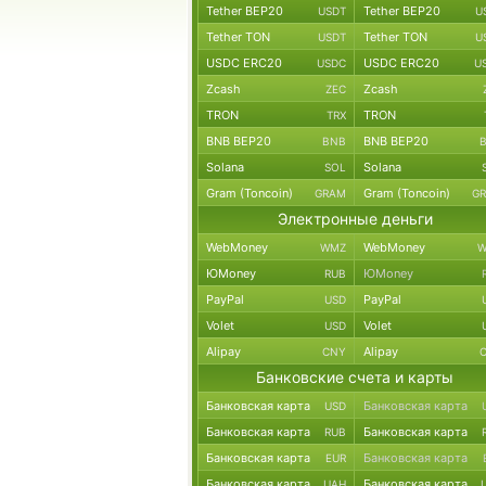
Tether BEP20
Tether BEP20
USDT
U
Tether TON
Tether TON
USDT
U
USDC ERC20
USDC ERC20
USDC
U
Zcash
Zcash
ZEC
TRON
TRON
TRX
BNB BEP20
BNB BEP20
BNB
Solana
Solana
SOL
Gram (Toncoin)
Gram (Toncoin)
GRAM
G
Электронные деньги
WebMoney
WebMoney
WMZ
W
ЮMoney
ЮMoney
RUB
PayPal
PayPal
USD
Volet
Volet
USD
Alipay
Alipay
CNY
Банковские счета и карты
Банковская карта
Банковская карта
USD
Банковская карта
Банковская карта
RUB
Банковская карта
Банковская карта
EUR
Банковская карта
Банковская карта
UAH