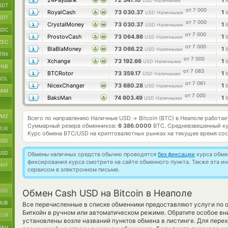
24PayBank
72 347.10
1
USD Наличными
SDT
от 7 000
RoyalCash
73 030.37
1
USD Наличными
SDT
от 7 000
CrystalMoney
73 030.37
1
USD Наличными
SDC
от 7 000
ProstovCash
73 064.86
1
USD Наличными
ZEC
от 7 000
BlaBlaMoney
73 066.22
1
USD Наличными
TRX
от 7 000
Xchange
73 192.66
1
USD Наличными
BNB
от 7 083
BTCRotor
73 359.17
1
USD Наличными
SOL
от 7 061
NicexChanger
73 680.28
1
USD Наличными
RAM
от 7 000
BaksMan
74 603.49
1
USD Наличными
MZ
Всего по направлению Наличные USD
Bitcoin (BTC) в Неаполе работа
→
Суммарный резерв обменников:
6 386.0000
BTC.
Средневзвешенный ку
RUB
Курс обмена
BTC/USD
на криптовалютных рынках на текущее время со
USD
USD
Обмены наличных средств обычно проводятся
без фиксации
курса обмен
фиксирования курса смотрите на сайте обменного пункта. Также эта 
CNY
сервисом в электронном письме.
USD
Обмен Cash USD на Bitcoin в Неаполе
RUB
Все перечисленные в списке обменники предоставляют услуги по
Биткойн в ручном или автоматическом режиме. Обратите особое вн
EUR
установлены возле названий пунктов обмена в листинге. Для перех
UAH