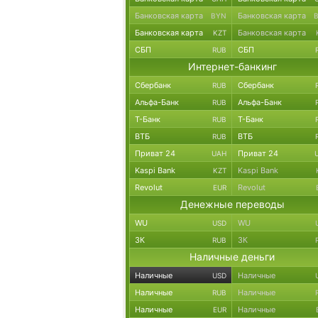
Банковская карта
Банковская карта
BYN
Банковская карта
Банковская карта
KZT
СБП
СБП
RUB
Интернет-банкинг
Сбербанк
Сбербанк
RUB
Альфа-Банк
Альфа-Банк
RUB
Т-Банк
Т-Банк
RUB
ВТБ
ВТБ
RUB
Приват 24
Приват 24
UAH
Kaspi Bank
Kaspi Bank
KZT
Revolut
Revolut
EUR
Денежные переводы
WU
WU
USD
ЗК
ЗК
RUB
Наличные деньги
Наличные
Наличные
USD
Наличные
Наличные
RUB
Наличные
Наличные
EUR