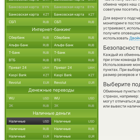
обмена через наш с
Банковская карта
Банковская карта
BYN
BYN
советуем посетить 
Банковская карта
Банковская карта
KZT
KZT
Для верного подсче
СБП
СБП
RUB
RUB
мониторинге посто
устраивают, испол
Интернет-банкинг
получите оповещени
Сбербанк
Сбербанк
RUB
RUB
использовать
Двой
Альфа-Банк
Альфа-Банк
RUB
RUB
Безопасност
Т-Банк
Т-Банк
RUB
RUB
Каждый из обменны
при этом команда 
ВТБ
ВТБ
RUB
RUB
Использование мон
Приват 24
Приват 24
UAH
UAH
пунктах. При выбор
размер резервов и 
Kaspi Bank
Kaspi Bank
KZT
KZT
Revolut
Revolut
EUR
EUR
Выберите по
Денежные переводы
Обменные пункты по
странах, например:
WU
WU
USD
USD
могут отличаться д
ЗК
ЗК
RUB
RUB
или вывести наличн
Наличные деньги
Наличные
Наличные
USD
USD
Наличные
Наличные
RUB
RUB
Наличные
Наличные
EUR
EUR