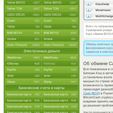
Tether BEP20
Tether BEP20
USDT
USDT
EasySwap
Tether TON
Tether TON
USDT
USDT
Монеткинс
USDC ERC20
USDC ERC20
USDC
USDC
MultiXchang
Zcash
Zcash
ZEC
ZEC
Всего по направле
TRON
TRON
TRX
TRX
Суммарный резерв
BNB BEP20
BNB BEP20
BNB
BNB
Курс обмена
BCH/U
Solana
Solana
SOL
SOL
Обмены наличных с
Gram (Toncoin)
Gram (Toncoin)
GRAM
GRAM
фиксирования курс
Электронные деньги
сервисом в электр
WebMoney
WebMoney
WMZ
WMZ
Об обмене Ca
ЮMoney
ЮMoney
RUB
RUB
Все показанные в 
PayPal
PayPal
USD
USD
Биткоин Кэш в авто
Volet
Volet
USD
USD
установлены возле 
мышью по строке об
Alipay
Alipay
CNY
CNY
возможность провед
Банковские счета и карты
происходят разнооб
Cash (BCH)
в Пхукет
Банковская карта
Банковская карта
USD
USD
BitcoinCash crypto
Банковская карта
Банковская карта
RUB
RUB
вовремя принять ме
до решения пробле
Банковская карта
Банковская карта
EUR
EUR
Часто получается т
Банковская карта
Банковская карта
UAH
UAH