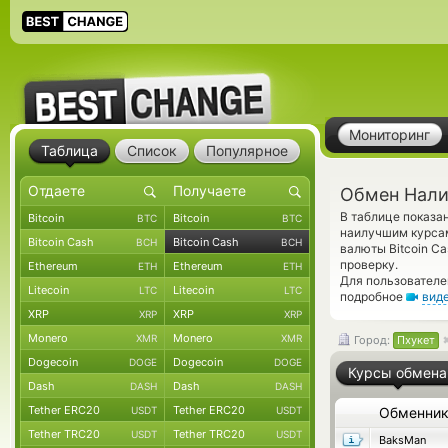
Мониторинг
Таблица
Список
Популярное
Обмен Налич
В таблице показа
Bitcoin
Bitcoin
BTC
BTC
наилучшим курсам
Bitcoin Cash
Bitcoin Cash
BCH
BCH
валюты Bitcoin C
проверку.
Ethereum
Ethereum
ETH
ETH
Для пользователе
Litecoin
Litecoin
LTC
LTC
подробное
вид
XRP
XRP
XRP
XRP
Monero
Monero
XMR
XMR
Город:
Пхукет
Dogecoin
Dogecoin
DOGE
DOGE
Курсы обмена
Dash
Dash
DASH
DASH
Tether ERC20
Tether ERC20
USDT
USDT
Обменни
Tether TRC20
Tether TRC20
USDT
USDT
BaksMan