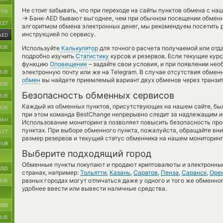
Не стоит забывать, что при переходе на сайты пунктов обмена с н
BYN
→
Банк-AED бывают выгоднее, чем при обычном посещении обменни
KZT
алгоритмом обмена электронных денег, мы рекомендуем посетить р
инструкцией по сервису.
AED
RUB
Используйте
Калькулятор
для точного расчета получаемой или от
подробно изучить
Статистику
курсов и резервов. Если текущие кур
функцию
Оповещение
– задайте свои условия, и при появлении не
электронную почту или же на Telegram. В случае отсутствия обме
RUB
обмен
вы найдете приемлемый вариант двух обменов через транзи
RUB
Безопасность обменных сервисов
RUB
Каждый из обменных пунктов, присутствующих на нашем сайте, бы
RUB
при этом команда BestChange непрерывно следит за надлежащим и
UAH
Использование мониторинга позволяет повысить безопасность пр
пунктах. При выборе обменного пункта, пожалуйста, обращайте вн
KZT
размер резервов и текущий статус обменника на нашем мониторинг
EUR
Выберите подходящий город
Обменные пункты покупают и продают криптовалюты и электронные
USD
странах, например:
Тольятти
,
Казань
,
Саратов
,
Пенза
,
Саранск
,
Оре
разных городах могут отличаться даже у одного и того же обменног
RUB
удобнее ввести или вывести наличные средства.
USD
RUB