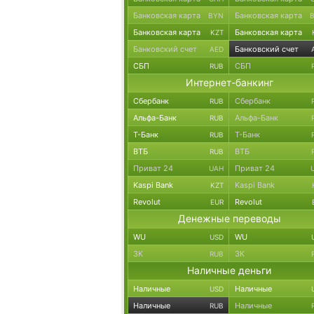
Банковская карта
Банковская карта
BYN
Банковская карта
Банковская карта
KZT
Банковский счет
Банковский счет
AED
СБП
СБП
RUB
Интернет-банкинг
Сбербанк
Сбербанк
RUB
Альфа-Банк
Альфа-Банк
RUB
Т-Банк
Т-Банк
RUB
ВТБ
ВТБ
RUB
Приват 24
Приват 24
UAH
Kaspi Bank
Kaspi Bank
KZT
Revolut
Revolut
EUR
Денежные переводы
WU
WU
USD
ЗК
ЗК
RUB
Наличные деньги
Наличные
Наличные
USD
Наличные
Наличные
RUB