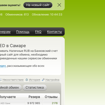
На новый сайт
шаем оценить!
36
Обменников:
613
Обновление:
10:44:33
тнерам
Помощь
FAQ
Контакты
ED в Самаре
нивать Наличные RUB на Банковский счет
ный сайт для обмена, необходимо
е приведенные нашим сервисом обменники
идео
, рассказывающее обо всех
Несоответствие
История
Настройка
йной обмен
Статистика
Получаете
Резерв
Отзывы
1
9 972 965
2178
AED Банк