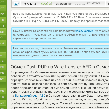
SDT
от 500 000
Ex-ATM24
26.2299
RUB Наличными
SDT
Всего по направлению Наличные RUB
Банковский счет AED в Самаре 
→
SDC
Суммарный резерв обменников:
10 500 391
AED Банк.
Средневзвешенны
ZEC
Официальный курс
AED/RUB
от ЦБ России на текущее время составляе
TRX
Обмены наличных средств обычно проводятся
без фиксации
курса обмен
BNB
фиксирования курса смотрите на сайте обменного пункта. Также эта 
SOL
сервисом в электронном письме.
RAM
Некоторые из представленных здесь обменников имеют дополнительные
обменов с расчетом суммы обмена в 800000 RUB. Воспользуйтесь фун
наиболее выгодный обмен для вашей суммы.
MZ
RUB
Обмен Cash RUR на Wire transfer AED в Сама
USD
В приведенной таблице вы имеете возможность увидеть список об
USD
→
совершить автоматический или ручной обмен Кэш рублями
Банко
CNY
обращать особое внимание на специальные метки, которые иногда
пункта. Для быстрого перехода на сайт обменного пункта нажмите 
после перехода на сайт одного из обменников вы не нашли возмо
USD
обратитесь к его администратору. Вполне вероятно, что в данное 
на
Банковский счет AED
в Самаре недоступен и вам будет предложе
RUB
cash на Wire transfer dirhams в заинтересовавшем для вас пункте о
EUR
сообщите нам о данной ситуации. С вашей помощью мы сумеем во
определим причину проблемы, либо же удалим этот пункт обмена в
UAH