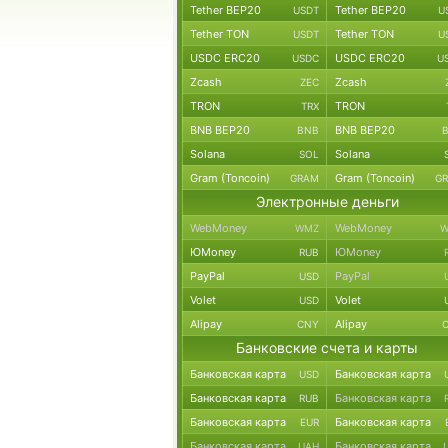
Tether BEP20
Tether BEP20
USDT
U
Tether TON
Tether TON
USDT
U
USDC ERC20
USDC ERC20
USDC
U
Zcash
Zcash
ZEC
TRON
TRON
TRX
BNB BEP20
BNB BEP20
BNB
Solana
Solana
SOL
Gram (Toncoin)
Gram (Toncoin)
GRAM
G
Электронные деньги
WebMoney
WebMoney
WMZ
W
ЮMoney
ЮMoney
RUB
PayPal
PayPal
USD
Volet
Volet
USD
Alipay
Alipay
CNY
Банковские счета и карты
Банковская карта
Банковская карта
USD
Банковская карта
Банковская карта
RUB
Банковская карта
Банковская карта
EUR
Банковская карта
Банковская карта
UAH