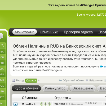
Уже видели новый BestChange? Пригла
Всего курсов:
12173
Мониторинг
Обменники
Проверка адреса
Пар
е
Обмен Наличные RUB на Банковский счет A
В таблице ниже отмечены обменные пункты, где вы можете обме
BTC
AED по наилучшим курсам обмена в сети. Определяя самый выгод
BCH
уделять внимание также и резерву валюты Wire transfer AED. Вс
проходят строгую проверку.
ETH
Если вы в первый раз посетили наш мониторинг, просмотрите
в
LTC
возможностях сайта BestChange.ru.
XRP
XMR
Город:
Самара
Обратный обмен
Избранное
OGE
Курсы обмена
Калькулятор
Оповещение
Дво
ASH
SDT
Обменник
Отдаете
▲
SDT
от 232 259
CoinsBlack
26.0384
RUB Наличными