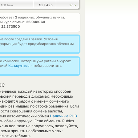
1
527 426
286
AED Банк
работает
2
надежных обменных пункта.
й курс обмена:
26.048064
т
22.373500
а после создания заявки. Условия
информация будет продублирована обменным
 комиссии, которые уже учтены в курсах
кцией
Калькулятор
, чтобы рассчитать
ре
менников, каждый из которых способен
вский перевод в дирхамах. Необходимо
 находятся рядом с именем обменного
один раз мышью по строке обменника. Если
жности совершения обмена валюты,
время автоматический обмен
Наличные RUB
н обмен вручную. Если обменять Rubles
бмена все-таки не получилось, пожалуйста,
время принять необходимые меры:
алют из таблицы.