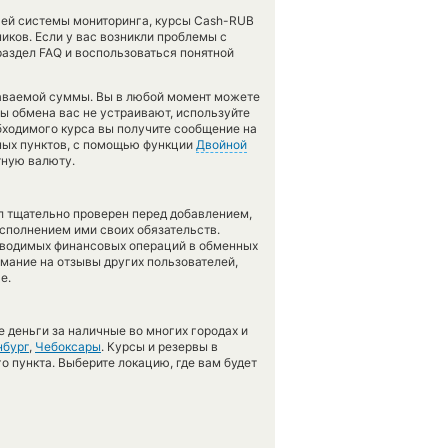
ашей системы мониторинга, курсы Cash-RUB
ков. Если у вас возникли проблемы с
аздел FAQ и воспользоваться понятной
даваемой суммы. Вы в любой момент можете
сы обмена вас не устраивают, используйте
обходимого курса вы получите сообщение на
нных пунктов, с помощью функции
Двойной
тную валюту.
л тщательно проверен перед добавлением,
сполнением ими своих обязательств.
оводимых финансовых операций в обменных
имание на отзывы других пользователей,
е.
 деньги за наличные во многих городах и
нбург
,
Чебоксары
. Курсы и резервы в
о пункта. Выберите локацию, где вам будет