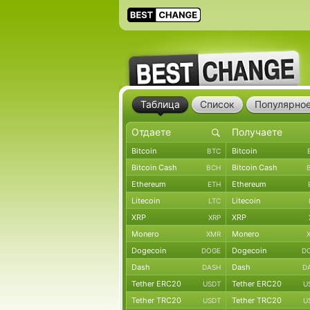
Таблица
Список
Популярно
Bitcoin
Bitcoin
BTC
Bitcoin Cash
Bitcoin Cash
BCH
Ethereum
Ethereum
ETH
Litecoin
Litecoin
LTC
XRP
XRP
XRP
Monero
Monero
XMR
Dogecoin
Dogecoin
DOGE
D
Dash
Dash
DASH
D
Tether ERC20
Tether ERC20
USDT
U
Tether TRC20
Tether TRC20
USDT
U