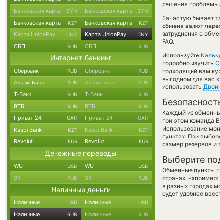
решения проблемы.
Банковская карта
Банковская карта
BYN
BYN
Зачастую бывает т
Банковская карта
Банковская карта
KZT
KZT
обмена валют через
затруднения с обме
Карта UnionPay
Карта UnionPay
CNY
CNY
FAQ.
СБП
СБП
RUB
RUB
Используйте
Кальк
Интернет-банкинг
подробно изучить
С
Сбербанк
Сбербанк
подходящий вам кур
RUB
RUB
выгодном для вас к
Альфа-Банк
Альфа-Банк
RUB
RUB
использовать
Двой
Т-Банк
Т-Банк
RUB
RUB
Безопасност
ВТБ
ВТБ
RUB
RUB
Каждый из обменны
Приват 24
Приват 24
UAH
UAH
при этом команда 
Использование мон
Kaspi Bank
Kaspi Bank
KZT
KZT
пунктах. При выбор
Revolut
Revolut
EUR
EUR
размер резервов и 
Денежные переводы
Выберите по
WU
WU
USD
USD
Обменные пункты по
ЗК
ЗК
странах, например:
RUB
RUB
в разных городах м
Наличные деньги
будет удобнее ввес
Наличные
Наличные
USD
USD
Наличные
Наличные
RUB
RUB