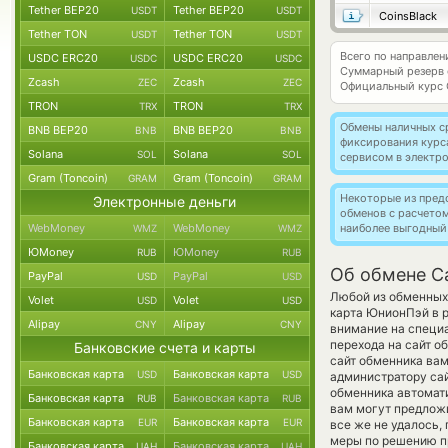
Tether BEP20
Tether BEP20
USDT
USDT
CoinsBlack
Tether TON
Tether TON
USDT
USDT
Всего по направле
USDC ERC20
USDC ERC20
USDC
USDC
Суммарный резерв
Zcash
Zcash
ZEC
ZEC
Официальный курс
TRON
TRON
TRX
TRX
Обмены наличных с
BNB BEP20
BNB BEP20
BNB
BNB
фиксирования курс
Solana
Solana
SOL
SOL
сервисом в электр
Gram (Toncoin)
Gram (Toncoin)
GRAM
GRAM
Некоторые из пред
Электронные деньги
обменов с расчето
WebMoney
WebMoney
наиболее выгодный
WMZ
WMZ
ЮMoney
ЮMoney
RUB
RUB
Об обмене C
PayPal
PayPal
USD
USD
Любой из обменных 
Volet
Volet
USD
USD
карта ЮнионПэй в 
Alipay
Alipay
CNY
CNY
внимание на специа
перехода на сайт о
Банковские счета и карты
сайт обменника вам
Банковская карта
Банковская карта
USD
USD
администратору сай
обменника автомат
Банковская карта
Банковская карта
RUB
RUB
вам могут предложи
Банковская карта
Банковская карта
EUR
EUR
все же не удалось,
меры по решению пр
Банковская карта
Банковская карта
UAH
UAH