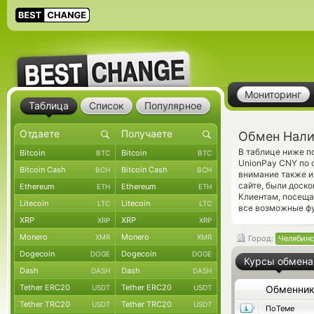
Мониторинг
Таблица
Список
Популярное
Обмен Нали
В таблице ниже п
Bitcoin
Bitcoin
BTC
BTC
UnionPay CNY по 
Bitcoin Cash
Bitcoin Cash
BCH
BCH
внимание также и
сайте, были доск
Ethereum
Ethereum
ETH
ETH
Клиентам, посещ
Litecoin
Litecoin
LTC
LTC
все возможные фу
XRP
XRP
XRP
XRP
Monero
Monero
XMR
XMR
Город:
Челябинс
Dogecoin
Dogecoin
DOGE
DOGE
Курсы обмена
Dash
Dash
DASH
DASH
Tether ERC20
Tether ERC20
USDT
USDT
Обменни
Tether TRC20
Tether TRC20
USDT
USDT
ПоТеме