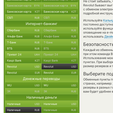
Не стоит забывать,
Revolut бывают выг
Банковская карта
Банковская карта
BYN
BYN
с обменом электрон
Банковская карта
Банковская карта
KZT
KZT
подробной инструк
СБП
СБП
RUB
RUB
Используйте
Кальк
Интернет-банкинг
постоянно доступн
используйте функ
Сбербанк
Сбербанк
RUB
RUB
оповещение на e-ma
Альфа-Банк
Альфа-Банк
использовать
Двой
RUB
RUB
Т-Банк
Т-Банк
RUB
RUB
Безопасност
ВТБ
ВТБ
RUB
RUB
Каждый из обменны
при этом команда 
Приват 24
Приват 24
UAH
UAH
Использование мон
Kaspi Bank
Kaspi Bank
KZT
KZT
пунктах. При выбор
размер резервов и 
Revolut
Revolut
USD
USD
Revolut
Revolut
EUR
EUR
Выберите по
Денежные переводы
Обменные пункты по
странах, например:
WU
WU
USD
USD
резервы в разных г
ЗК
ЗК
вам будет удобнее 
RUB
RUB
Наличные деньги
Наличные
Наличные
USD
USD
Наличные
Наличные
RUB
RUB