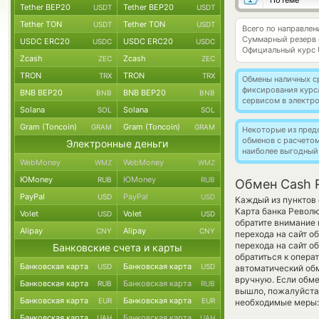
ПоТеме
Tether BEP20
Tether BEP20
USDT
USDT
Tether TON
Tether TON
USDT
USDT
Всего по направле
Суммарный резерв
USDC ERC20
USDC ERC20
USDC
USDC
Официальный курс
Zcash
Zcash
ZEC
ZEC
TRON
TRON
TRX
TRX
Обмены наличных с
фиксирования курс
BNB BEP20
BNB BEP20
BNB
BNB
сервисом в электр
Solana
Solana
SOL
SOL
Gram (Toncoin)
Gram (Toncoin)
GRAM
GRAM
Некоторые из пред
обменов с расчето
Электронные деньги
наиболее выгодный
WebMoney
WebMoney
WMZ
WMZ
ЮMoney
ЮMoney
RUB
RUB
Обмен Cash R
PayPal
PayPal
USD
USD
Каждый из пунктов 
Карта банка Револю
Volet
Volet
USD
USD
обратите внимание 
Alipay
Alipay
CNY
CNY
перехода на сайт о
перехода на сайт о
Банковские счета и карты
обратиться к опера
Банковская карта
Банковская карта
USD
USD
автоматический о
вручную. Если обмен
Банковская карта
Банковская карта
RUB
RUB
вышло, пожалуйста
Банковская карта
Банковская карта
EUR
EUR
необходимые меры:
Банковская карта
Банковская карта
UAH
UAH