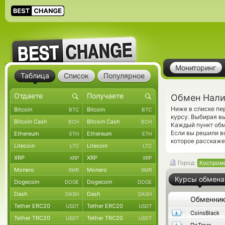
Мониторинг
Таблица
Список
Популярное
Обмен Нали
Ниже в списке пе
Bitcoin
Bitcoin
BTC
BTC
курсу. Выбирая в
Bitcoin Cash
Bitcoin Cash
BCH
BCH
Каждый пункт обм
Если вы решили в
Ethereum
Ethereum
ETH
ETH
которое расскаже
Litecoin
Litecoin
LTC
LTC
XRP
XRP
XRP
XRP
Город:
Костром
Monero
Monero
XMR
XMR
Курсы обмена
Dogecoin
Dogecoin
DOGE
DOGE
Dash
Dash
DASH
DASH
Обменни
Tether ERC20
Tether ERC20
USDT
USDT
CoinsBlack
Tether TRC20
Tether TRC20
USDT
USDT