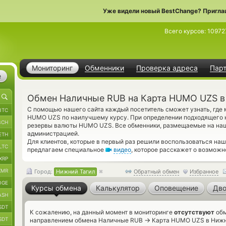
Уже видели новый BestChange? Пригла
Всего курсов:
10972
Мониторинг
Обменники
Проверка адреса
Пар
е
Обмен Наличные RUB на Карта HUMO UZS в
С помощью нашего сайта каждый посетитель сможет узнать, где
BTC
HUMO UZS по наилучшему курсу. При определении подходящего к
BCH
резервы валюты HUMO UZS. Все обменники, размещаемые на наш
администрацией.
ETH
Для клиентов, которые в первый раз решили воспользоваться на
LTC
предлагаем специальное
видео
, которое расскажет о возможн
XRP
XMR
Город:
Нижний Тагил
Обратный обмен
Избранное
OGE
Курсы обмена
Калькулятор
Оповещение
Дво
ASH
SDT
К сожалению, на данный момент в мониторинге
отсутствуют
обм
SDT
→
направлением обмена Наличные RUB
Карта HUMO UZS в Нижне