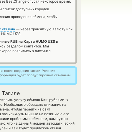
азе BestChange спустя некоторое время.
й список доступных городов.
словия проведения обмена, чтобы
о обмена
— через транзитную валюту или
 HUMO UZS.
чные RUB на Карта HUMO UZS
в
ись разделом контактов. Мы
скорее появились в листинге
а после создания заявки. Условия
информация будет продублирована обменным
 Тагиле
→
оставить услугу обмена Кэш рублями
ме. Необходимо обращать внимание на
мена. Чтобы перейти на сайт
н раз кликнуть мышью на позицию с его
ружили проблемы с обменом, вам нужно
жно, что на данный момент автоматический
упен и вам будет предложен обмен