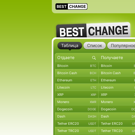
Таблица
Список
Популярно
Bitcoin
Bitcoin
BTC
Bitcoin Cash
Bitcoin Cash
BCH
Ethereum
Ethereum
ETH
Litecoin
Litecoin
LTC
XRP
XRP
XRP
Monero
Monero
XMR
Dogecoin
Dogecoin
DOGE
D
Dash
Dash
DASH
D
Tether ERC20
Tether ERC20
USDT
U
Tether TRC20
Tether TRC20
USDT
U