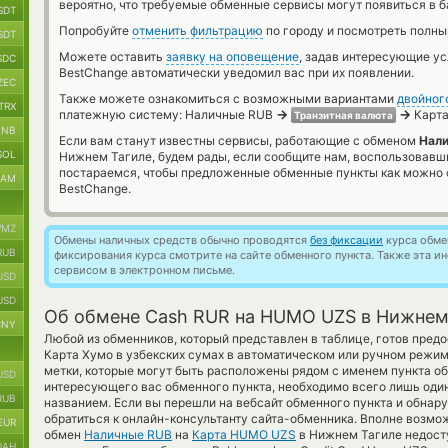
вероятно, что требуемые обменные сервисы могут появиться в б
SDT
Попробуйте
отменить фильтрацию
по городу и посмотреть полны
SDT
Можете оставить
заявку на оповещение
, задав интересующие у
SDC
BestChange автоматически уведомил вас при их появлении.
ZEC
Также можете ознакомиться с возможными вариантами
двойног
TRX
→
→
платежную систему: Наличные RUB
Карта
Транзитная валюта
BNB
Если вам станут известны сервисы, работающие с обменом
Нали
SOL
Нижнем Тагиле, будем рады, если сообщите нам, воспользовавш
постараемся, чтобы предложенные обменные пункты как можно 
RAM
BestChange.
MZ
Обмены наличных средств обычно проводятся
без фиксации
курса обмен
RUB
фиксирования курса смотрите на сайте обменного пункта. Также эта 
сервисом в электронном письме.
USD
USD
Об обмене Cash RUR на HUMO UZS в Нижнем
CNY
Любой из обменников, который представлен в таблице, готов пред
Карта Хумо в узбекских сумах в автоматическом или ручном режи
метки, которые могут быть расположены рядом с именем пункта об
USD
интересующего вас обменного пункта, необходимо всего лишь оди
RUB
названием. Если вы перешли на вебсайт обменного пункта и обна
обратиться к онлайн-консультанту сайта-обменника. Вполне возмо
EUR
обмен
Наличные RUB
на
Карта HUMO UZS
в Нижнем Тагиле недост
UAH