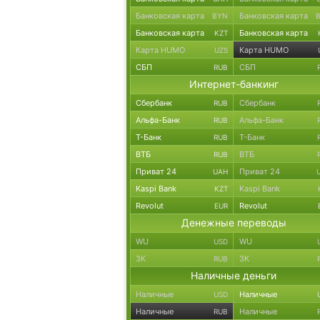
Банковская карта
Банковская карта
BYN
Банковская карта
Банковская карта
KZT
Карта HUMO
Карта HUMO
UZS
СБП
СБП
RUB
Интернет-банкинг
Сбербанк
Сбербанк
RUB
Альфа-Банк
Альфа-Банк
RUB
Т-Банк
Т-Банк
RUB
ВТБ
ВТБ
RUB
Приват 24
Приват 24
UAH
Kaspi Bank
Kaspi Bank
KZT
Revolut
Revolut
EUR
Денежные переводы
WU
WU
USD
ЗК
ЗК
RUB
Наличные деньги
Наличные
Наличные
USD
Наличные
Наличные
RUB