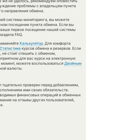
се же не удалось, рекомендуем оповестить
суждение проблемы с владельцем пункта
го направления обмена.
шей системы мониторинга, вы можете
ном посещении пункта обмена. Если вы
о ваше первое посещение нашей системы
раздела FAQ.
применяйте
Калькулятор
. Для комфорта
Статистике
курсов обмена и резервов. Если
 не стоит спешить с обменом,
оприятном для вас курсе на электронную
ой момент, можете воспользоваться
Двойным
тной валюты.
л тщательно проверен перед добавлением,
сполнением ими своих обязательств.
оводимых финансовых операций в обменных
имание на отзывы других пользователей,
е.