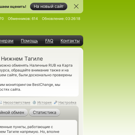
На новый сайт
шаем оценить!
70
Обменников:
614
Обновление:
03:26:18
тнерам
Помощь
FAQ
Контакты
 Нижнем Тагиле
 можно обменять Наличные RUB на Карта
урса, обращайте внимание также и на
ем сайте, были досконально проверены
шим мониторингом BestChange, мы
остях сайта.
Несоответствие
История
Настройка
йной обмен
Статистика
енные пункты, работающие с
м Тагиле напрямую. Но, вполне