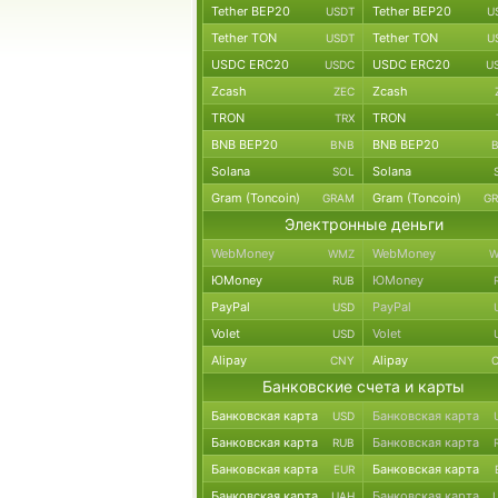
Tether BEP20
Tether BEP20
USDT
U
Tether TON
Tether TON
USDT
U
USDC ERC20
USDC ERC20
USDC
U
Zcash
Zcash
ZEC
TRON
TRON
TRX
BNB BEP20
BNB BEP20
BNB
Solana
Solana
SOL
Gram (Toncoin)
Gram (Toncoin)
GRAM
G
Электронные деньги
WebMoney
WebMoney
WMZ
W
ЮMoney
ЮMoney
RUB
PayPal
PayPal
USD
Volet
Volet
USD
Alipay
Alipay
CNY
Банковские счета и карты
Банковская карта
Банковская карта
USD
Банковская карта
Банковская карта
RUB
Банковская карта
Банковская карта
EUR
Банковская карта
Банковская карта
UAH