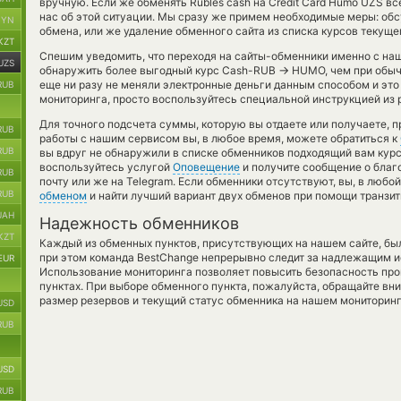
вручную. Если же обменять Rubles cash на Credit Card Humo UZS в
нас об этой ситуации. Мы сразу же примем необходимые меры: об
BYN
обмена, или же удаление обменного сайта из списка курсов текуще
KZT
Спешим уведомить, что переходя на сайты-обменники именно с на
UZS
→
обнаружить более выгодный курс Cash-RUB
HUMO, чем при обыч
еще ни разу не меняли электронные деньги данным способом и эт
RUB
мониторинга, просто воспользуйтесь специальной инструкцией из 
Для точного подсчета суммы, которую вы отдаете или получаете, 
RUB
работы с нашим сервисом вы, в любое время, можете обратиться к
RUB
вы вдруг не обнаружили в списке обменников подходящий вам курс,
воспользуйтесь услугой
Оповещение
и получите сообщение о благ
RUB
почту или же на Telegram. Если обменники отсутствуют, вы, в люб
RUB
обменом
и найти лучший вариант двух обменов при помощи транзи
UAH
Надежность обменников
KZT
Каждый из обменных пунктов, присутствующих на нашем сайте, бы
при этом команда BestChange непрерывно следит за надлежащим и
EUR
Использование мониторинга позволяет повысить безопасность пр
пунктах. При выборе обменного пункта, пожалуйста, обращайте вн
размер резервов и текущий статус обменника на нашем мониторинг
USD
RUB
USD
RUB