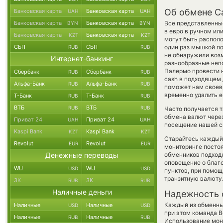
Об обмене C
Банковская карта
Банковская карта
UAH
UAH
Банковская карта
Банковская карта
Все представленны
BYN
BYN
в евро в ручном ил
Банковская карта
Банковская карта
KZT
KZT
могут быть располо
СБП
СБП
один раз мышкой по
RUB
RUB
не обнаружили возм
Интернет-банкинг
разнообразные непо
Палермо провести н
Сбербанк
Сбербанк
RUB
RUB
cash в подходящем 
Альфа-Банк
Альфа-Банк
RUB
RUB
поможет нам своев
временно удалить е
Т-Банк
Т-Банк
RUB
RUB
ВТБ
ВТБ
RUB
RUB
Часто получается т
обмена валют через
Приват 24
Приват 24
UAH
UAH
посещение нашей си
Kaspi Bank
Kaspi Bank
KZT
KZT
Старайтесь каждый
Revolut
Revolut
EUR
EUR
мониторинге посто
Денежные переводы
обменников подходя
оповещение о благо
WU
WU
USD
USD
пунктов, при помо
транзитную валюту
ЗК
ЗК
RUB
RUB
Наличные деньги
Надежность 
Каждый из обменны
Наличные
Наличные
USD
USD
при этом команда 
Наличные
Наличные
RUB
RUB
Использование мон