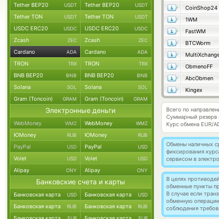
Tether BEP20
Tether BEP20
USDT
USDT
CoinShop24
Tether TON
Tether TON
USDT
USDT
1WM
USDC ERC20
USDC ERC20
USDC
USDC
FastWM
Zcash
Zcash
ZEC
ZEC
BTCWorm
Cardano
Cardano
ADA
ADA
MultiXchang
TRON
TRON
TRX
TRX
ObmenoFF
BNB BEP20
BNB BEP20
BNB
BNB
AbcObmen
Solana
Solana
SOL
SOL
Kingex
Gram (Toncoin)
Gram (Toncoin)
GRAM
GRAM
Электронные деньги
Всего по направлен
Суммарный резерв
WebMoney
WebMoney
WMZ
WMZ
Курс обмена
EUR/A
ЮMoney
ЮMoney
RUB
RUB
Обмены наличных с
PayPal
PayPal
USD
USD
фиксирования курс
Volet
Volet
USD
USD
сервисом в электр
Alipay
Alipay
CNY
CNY
В целях противоде
Банковские счета и карты
обменные пункты п
В случае если тра
Банковская карта
Банковская карта
USD
USD
обменную операци
Банковская карта
Банковская карта
RUB
RUB
соблюдения требов
Банковская карта
Банковская карта
EUR
EUR