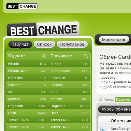
Мониторинг
Таблица
Список
Популярное
Обмен Card
Мы представляем 
Bitcoin
Bitcoin
BTC
BTC
(ADA) на Наличны
Bitcoin Cash
Bitcoin Cash
BCH
BCH
также и на резер
проверку.
Ethereum
Ethereum
ETH
ETH
Если вы решили в
Litecoin
Litecoin
LTC
LTC
подробно расскаж
XRP
XRP
XRP
XRP
Monero
Monero
XMR
XMR
Город:
Палермо
Dogecoin
Dogecoin
DOGE
DOGE
Курсы обмена
Dash
Dash
DASH
DASH
Tether ERC20
Tether ERC20
USDT
USDT
Обменни
Tether TRC20
Tether TRC20
USDT
USDT
NordChange