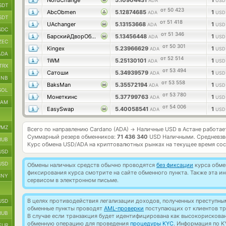
NordChange
5.10904431
1
ADA
USD
SDT
от 50 423
AbcObmen
5.12874685
1
ADA
USD
SDT
от 51 418
UAchanger
5.13153668
1
ADA
USD
SDC
от 51 346
БарскийДворОбмен
5.13456448
1
ADA
USD
ZEC
от 50 301
Kingex
5.23966629
1
ADA
USD
ADA
от 52 514
1WM
5.25130101
1
ADA
USD
TRX
от 53 494
Сатоши
5.34939579
1
ADA
USD
BNB
от 53 558
BaksMan
5.35572194
1
ADA
USD
SOL
от 53 780
Монеткинс
5.37799763
1
ADA
USD
RAM
от 54 006
EasySwap
5.40058541
1
ADA
USD
MZ
Всего по направлению Cardano (ADA)
Наличные USD в Астане работа
→
Суммарный резерв обменников:
71 436 340
USD Наличными.
Средневзв
RUB
Курс обмена
USD/ADA
на криптовалютных рынках на текущее время со
USD
USD
Обмены наличных средств обычно проводятся
без фиксации
курса обмен
фиксирования курса смотрите на сайте обменного пункта. Также эта 
CNY
сервисом в электронном письме.
В целях противодействия легализации доходов, полученных преступны
USD
обменные пункты проводят
AML-проверки
поступающих от клиентов тр
RUB
В случае если транзакция будет идентифицирована как высокорискова
обменную операцию для проведения
процедуры KYC
. Информация по K
EUR