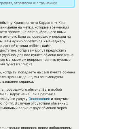
редств, отправленных в транзакции.
→
о обмену Криптовалюта Кардано
Кэш
 внимание на метки, которые временами
ете попасть на сайт выбранного вами
о именем. Если вы совершили переход на
ы, вам нужно обратиться к менеджеру
а данной стадии работы сайта
доступен, тогда вам могут предложить
 в удобном для вас пункте обмена все же не
ощью мы сможем вовремя принять нужные
й пункт из списка.
 когда вы попадаете на сайт пункта обмена
 электронных денег, мы рекомендуем
ользования сервиса.
сть проводимого обмена. Вы в любой
ли вы вдруг не нашли в рейтинге
пользуйте услугу
Оповещение
и получите
ю почту. В случае отсутствия обменных
имальный вариант двух обменов через
л тщательно проверен перед добавлением,