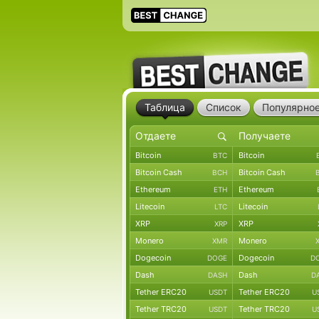
Таблица
Список
Популярно
Bitcoin
Bitcoin
BTC
Bitcoin Cash
Bitcoin Cash
BCH
Ethereum
Ethereum
ETH
Litecoin
Litecoin
LTC
XRP
XRP
XRP
Monero
Monero
XMR
Dogecoin
Dogecoin
DOGE
D
Dash
Dash
DASH
D
Tether ERC20
Tether ERC20
USDT
U
Tether TRC20
Tether TRC20
USDT
U