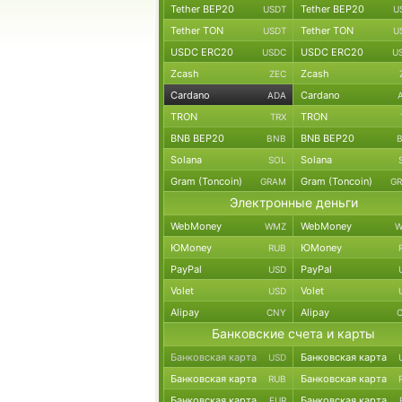
Tether BEP20
Tether BEP20
USDT
U
Tether TON
Tether TON
USDT
U
USDC ERC20
USDC ERC20
USDC
U
Zcash
Zcash
ZEC
Cardano
Cardano
ADA
TRON
TRON
TRX
BNB BEP20
BNB BEP20
BNB
Solana
Solana
SOL
Gram (Toncoin)
Gram (Toncoin)
GRAM
G
Электронные деньги
WebMoney
WebMoney
WMZ
W
ЮMoney
ЮMoney
RUB
PayPal
PayPal
USD
Volet
Volet
USD
Alipay
Alipay
CNY
Банковские счета и карты
Банковская карта
Банковская карта
USD
Банковская карта
Банковская карта
RUB
Банковская карта
Банковская карта
EUR