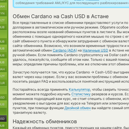
соблюдения требований AML/KYC для последующего разблокирования с
UAH
BYN
Обмен Cardano на Cash USD в Астане
KZT
Все представленные в списке обменники предоставляют услуги п
долларами в автоматическом или ручном режиме. Обратите особое
RUB
расположены возле названий обменных пунктов в листинге. Вы мож
обменника с помощью однократного нажатия мышью по строке с ег
сайт обменного пункта и обнаружили затруднения с обменом валют
RUB
сайта-обменника. Возможно, что возникли временные трудности и н
RUB
автоматический обмен
Cardano (ADA)
на
Наличные USD
в Астане не
ручной обмен. Если поменять Cardano cryptocurrency на Dollar cash
RUB
удалось, пожалуйста, сообщите об этом нам. Только с вашей пом
RUB
меры: определим причины проблемы, или же отключим этот обменны
UAH
→
Зачастую получается так, что курсы Cardano
Cash-USD выгоднее,
KZT
валют через наш сервис. Если у вас возникли проблемы с обменом
посетить раздел FAQ и воспользоваться понятной инструкцией исп
EUR
Постарайтесь всегда применять
Калькулятор
, чтобы сверить точно
момент можете подробно изучить
Статистику
резервов и курсов. Ес
USD
обменников подходящий вам курс, не стоит спешить с обменом, ис
уведомление о выгодном для вас курсе на Telegram или электронну
RUB
пунктов, при помощи функции
Двойной обмен
вы найдете самый опт
транзитную валюту.
USD
Надежность обменников
RUB
Каждый из обменных пунктов, присутствующих на нашем сайте, бы