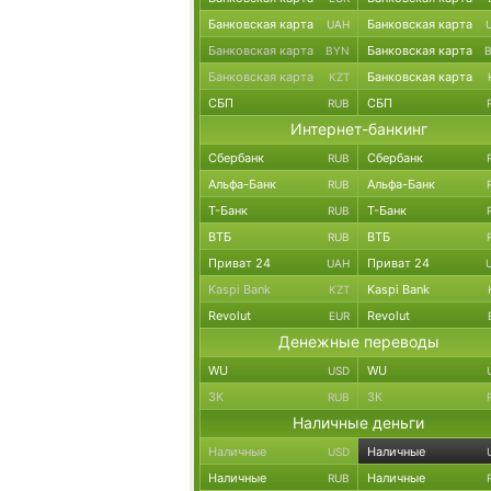
Банковская карта
Банковская карта
UAH
Банковская карта
Банковская карта
BYN
Банковская карта
Банковская карта
KZT
СБП
СБП
RUB
Интернет-банкинг
Сбербанк
Сбербанк
RUB
Альфа-Банк
Альфа-Банк
RUB
Т-Банк
Т-Банк
RUB
ВТБ
ВТБ
RUB
Приват 24
Приват 24
UAH
Kaspi Bank
Kaspi Bank
KZT
Revolut
Revolut
EUR
Денежные переводы
WU
WU
USD
ЗК
ЗК
RUB
Наличные деньги
Наличные
Наличные
USD
Наличные
Наличные
RUB