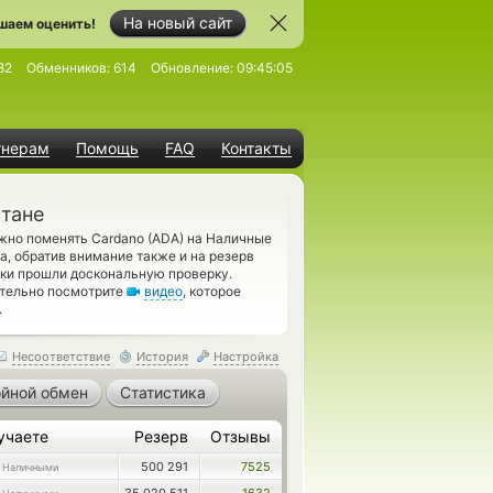
На новый сайт
шаем оценить!
82
Обменников:
614
Обновление:
09:45:05
тнерам
Помощь
FAQ
Контакты
стане
жно поменять Cardano (ADA) на Наличные
, обратив внимание также и на резерв
ки прошли доскональную проверку.
ательно посмотрите
видео
, которое
.
Несоответствие
История
Настройка
йной обмен
Статистика
учаете
Резерв
Отзывы
500 291
7525
 Наличными