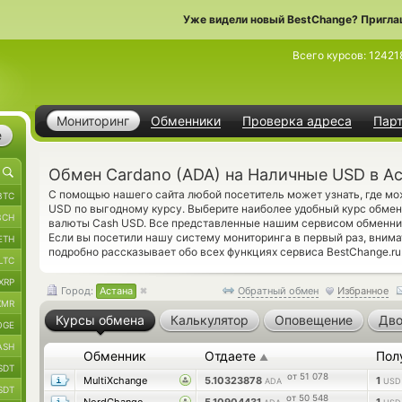
Уже видели новый BestChange? Пригла
Всего курсов:
12421
Мониторинг
Обменники
Проверка адреса
Пар
е
Обмен Cardano (ADA) на Наличные USD в А
С помощью нашего сайта любой посетитель может узнать, где мо
BTC
USD по выгодному курсу. Выберите наиболее удобный курс обмена
BCH
валюты Cash USD. Все представленные нашим сервисом обменни
Если вы посетили нашу систему мониторинга в первый раз, вним
ETH
подробно рассказывает обо всех функциях сервиса BestChange.ru
LTC
XRP
Город:
Астана
Обратный обмен
Избранное
XMR
Курсы обмена
Калькулятор
Оповещение
Дво
OGE
ASH
Обменник
Отдаете
Пол
▲
SDT
от 51 078
MultiXchange
5.10323878
1
ADA
USD
SDT
от 50 548