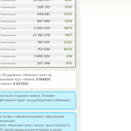
35 020 511
1632
 Наличными
500 132
6161
 Наличными
656 061
2472
 Наличными
667 489
1029
 Наличными
2 000 000
4875
 Наличными
27 762 579
7457
 Наличными
100 000
2432
 Наличными
153 630
8023
 Наличными
3 808 300
418
 Наличными
267 348
815
 Наличными
ет
11
надежных обменных пунктов.
ешенный курс обмена:
5.184825
ставляет
5.021305
а после создания заявки. Условия
информация будет продублирована обменным
м путем, и финансированию терроризма
анзакций.
нная, обменный пункт может приостановить
YC необходима исключительно в целях