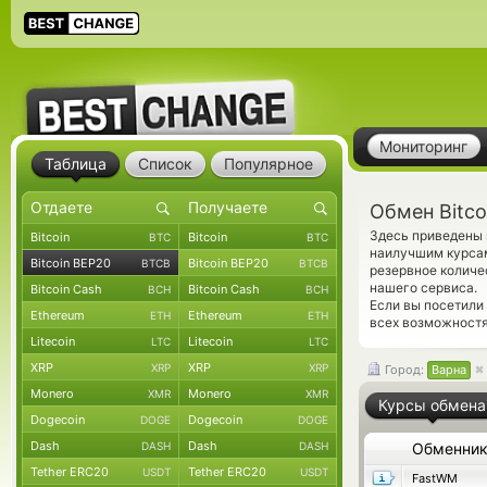
Мониторинг
Таблица
Список
Популярное
Обмен Bitco
Здесь приведены 
Bitcoin
Bitcoin
BTC
BTC
наилучшим курсам
Bitcoin BEP20
Bitcoin BEP20
BTCB
BTCB
резервное количе
нашего сервиса.
Bitcoin Cash
Bitcoin Cash
BCH
BCH
Если вы посетили
Ethereum
Ethereum
ETH
ETH
всех возможностя
Litecoin
Litecoin
LTC
LTC
XRP
XRP
XRP
XRP
Город:
Варна
Monero
Monero
XMR
XMR
Курсы обмена
Dogecoin
Dogecoin
DOGE
DOGE
Dash
Dash
DASH
DASH
Обменни
Tether ERC20
Tether ERC20
USDT
USDT
FastWM