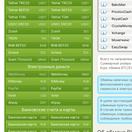
Tether TRC20
Tether TRC20
USDT
USDT
BaksMan
Tether BEP20
Tether BEP20
USDT
USDT
ProstovCash
Tether TON
Tether TON
USDT
USDT
RoyalCash
USDC ERC20
USDC ERC20
USDC
USDC
CrystalMone
Zcash
Zcash
ZEC
ZEC
Xchange
TRON
TRON
TRX
TRX
Монеткинс
BNB BEP20
BNB BEP20
BNB
BNB
EasySwap
Solana
Solana
SOL
SOL
Всего по направлен
Gram (Toncoin)
Gram (Toncoin)
GRAM
GRAM
Суммарный резерв
Электронные деньги
Курс обмена
BTC/E
WebMoney
WebMoney
WMZ
WMZ
Обмены наличных с
ЮMoney
ЮMoney
RUB
RUB
фиксирования курс
PayPal
PayPal
USD
USD
сервисом в электр
Volet
Volet
USD
USD
В целях противоде
Alipay
Alipay
CNY
CNY
обменные пункты п
Банковские счета и карты
В случае если тра
обменную операци
Банковская карта
Банковская карта
USD
USD
соблюдения требов
Банковская карта
Банковская карта
RUB
RUB
Банковская карта
Банковская карта
EUR
EUR