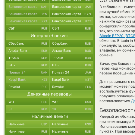
Об обмене Bi
Банковская карта
Банковская карта
В таблице вы имее
UAH
UAH
или ручной обмен К
Банковская карта
Банковская карта
BYN
BYN
метки, которые ино
Банковская карта
Банковская карта
нажмите один раз м
KZT
KZT
обнаружили проблем
СБП
СБП
RUB
RUB
так, что возникли 
Интернет-банкинг
Bitcoin BEP20 (BTCB
обменять Bitcoin in
Сбербанк
Сбербанк
RUB
RUB
пожалуйста, сообщ
владельцем обменно
Альфа-Банк
Альфа-Банк
RUB
RUB
обмена.
Т-Банк
Т-Банк
RUB
RUB
Зачастую бывает т
ВТБ
ВТБ
RUB
RUB
через наш монитори
Приват 24
Приват 24
UAH
UAH
первое посещение н
Kaspi Bank
Kaspi Bank
KZT
KZT
Для правильного по
момент можете под
Revolut
Revolut
EUR
EUR
воспользуйтесь фу
Денежные переводы
получите оповещени
воспользоваться
Д
WU
WU
USD
USD
ЗК
ЗК
Безопасност
RUB
RUB
Наличные деньги
Каждый из обменны
при этом команда 
Наличные
Наличные
USD
USD
Использование мон
пунктах. При выбор
Наличные
Наличные
RUB
RUB