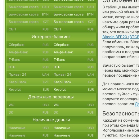
Об обмене Bi
Банковская карта
Банковская карта
В таблице вы имее
UAH
UAH
или ручной обмен К
Банковская карта
Банковская карта
BYN
BYN
метки, которые ино
Банковская карта
Банковская карта
нажмите один раз м
KZT
KZT
обнаружили проблем
СБП
СБП
RUB
RUB
так, что возникли 
Интернет-банкинг
Bitcoin BEP20 (BTCB
Если обменять Bitco
Сбербанк
Сбербанк
RUB
RUB
получилось, пожал
проблемы с владель
Альфа-Банк
Альфа-Банк
RUB
RUB
направления обмен
Т-Банк
Т-Банк
RUB
RUB
Зачастую бывает т
ВТБ
ВТБ
RUB
RUB
через наш монитори
Приват 24
Приват 24
UAH
UAH
первое посещение н
Kaspi Bank
Kaspi Bank
KZT
KZT
Для правильного по
момент можете под
Revolut
Revolut
EUR
EUR
воспользуйтесь фу
Денежные переводы
получите оповещени
воспользоваться
Д
WU
WU
USD
USD
ЗК
ЗК
Безопасност
RUB
RUB
Наличные деньги
Каждый из обменны
при этом команда 
Наличные
Наличные
USD
USD
Использование мон
пунктах. При выбор
Наличные
Наличные
RUB
RUB