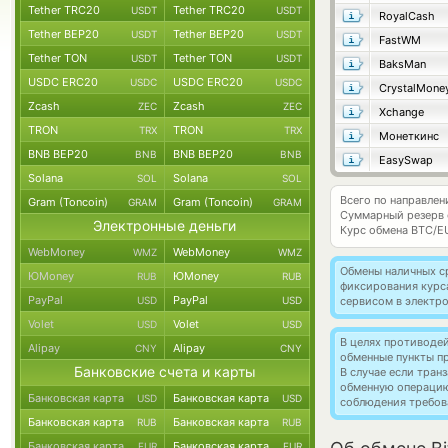
Tether TRC20
Tether TRC20
USDT
USDT
RoyalCash
Tether BEP20
Tether BEP20
USDT
USDT
FastWM
Tether TON
Tether TON
USDT
USDT
BaksMan
USDC ERC20
USDC ERC20
USDC
USDC
CrystalMone
Zcash
Zcash
ZEC
ZEC
Xchange
TRON
TRON
TRX
TRX
Монеткинс
BNB BEP20
BNB BEP20
BNB
BNB
EasySwap
Solana
Solana
SOL
SOL
Всего по направлен
Gram (Toncoin)
Gram (Toncoin)
GRAM
GRAM
Суммарный резерв
Электронные деньги
Курс обмена
BTC/E
WebMoney
WebMoney
WMZ
WMZ
Обмены наличных с
ЮMoney
ЮMoney
RUB
RUB
фиксирования курс
PayPal
PayPal
USD
USD
сервисом в электр
Volet
Volet
USD
USD
В целях противоде
Alipay
Alipay
CNY
CNY
обменные пункты п
Банковские счета и карты
В случае если тра
обменную операци
Банковская карта
Банковская карта
USD
USD
соблюдения требов
Банковская карта
Банковская карта
RUB
RUB
Банковская карта
Банковская карта
EUR
EUR