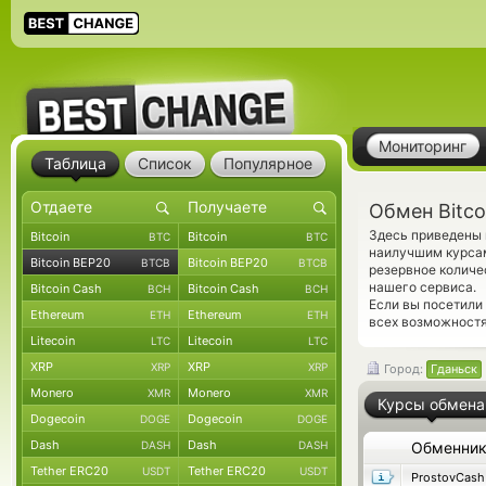
Мониторинг
Таблица
Список
Популярное
Обмен Bitco
Здесь приведены 
Bitcoin
Bitcoin
BTC
BTC
наилучшим курсам
Bitcoin BEP20
Bitcoin BEP20
BTCB
BTCB
резервное количе
нашего сервиса.
Bitcoin Cash
Bitcoin Cash
BCH
BCH
Если вы посетили
Ethereum
Ethereum
ETH
ETH
всех возможностя
Litecoin
Litecoin
LTC
LTC
XRP
XRP
XRP
XRP
Город:
Гданьск
Monero
Monero
XMR
XMR
Курсы обмена
Dogecoin
Dogecoin
DOGE
DOGE
Dash
Dash
DASH
DASH
Обменни
Tether ERC20
Tether ERC20
USDT
USDT
ProstovCash