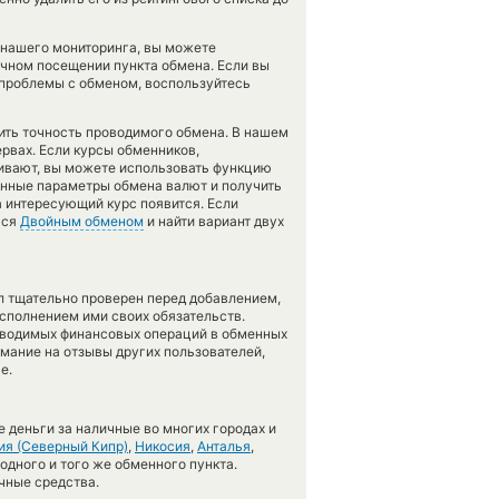
 нашего мониторинга, вы можете
чном посещении пункта обмена. Если вы
 проблемы с обменом, воспользуйтесь
рить точность проводимого обмена. В нашем
ервах. Если курсы обменников,
ивают, вы можете использовать функцию
енные параметры обмена валют и получить
а интересующий курс появится. Если
ься
Двойным обменом
и найти вариант двух
л тщательно проверен перед добавлением,
сполнением ими своих обязательств.
оводимых финансовых операций в обменных
имание на отзывы других пользователей,
е.
 деньги за наличные во многих городах и
ия (Северный Кипр)
,
Никосия
,
Анталья
,
 одного и того же обменного пункта.
чные средства.