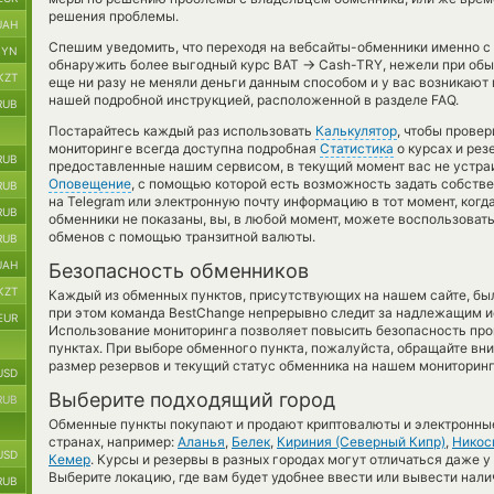
решения проблемы.
UAH
Спешим уведомить, что переходя на вебсайты-обменники именно с
BYN
→
обнаружить более выгодный курс BAT
Cash-TRY, нежели при обы
KZT
еще ни разу не меняли деньги данным способом и у вас возникают
нашей подробной инструкцией, расположенной в разделе FAQ.
RUB
Постарайтесь каждый раз использовать
Калькулятор
, чтобы прове
мониторинге всегда доступна подробная
Статистика
о курсах и рез
RUB
предоставленные нашим сервисом, в текущий момент вас не устра
Оповещение
, с помощью которой есть возможность задать собств
RUB
на Telegram или электронную почту информацию в тот момент, когд
RUB
обменники не показаны, вы, в любой момент, можете воспользоват
обменов с помощью транзитной валюты.
RUB
UAH
Безопасность обменников
KZT
Каждый из обменных пунктов, присутствующих на нашем сайте, бы
при этом команда BestChange непрерывно следит за надлежащим и
EUR
Использование мониторинга позволяет повысить безопасность пр
пунктах. При выборе обменного пункта, пожалуйста, обращайте вн
размер резервов и текущий статус обменника на нашем мониторинг
USD
Выберите подходящий город
RUB
Обменные пункты покупают и продают криптовалюты и электронные
странах, например:
Аланья
,
Белек
,
Кириния (Северный Кипр)
,
Никос
USD
Кемер
. Курсы и резервы в разных городах могут отличаться даже у
Выберите локацию, где вам будет удобнее ввести или вывести нали
RUB