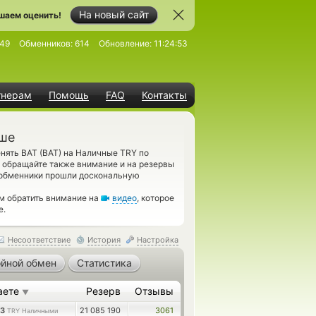
На новый сайт
шаем оценить!
249
Обменников:
614
Обновление:
11:24:53
тнерам
Помощь
FAQ
Контакты
аше
нять BAT (BAT) на Наличные TRY по
, обращайте также внимание и на резервы
 обменники прошли доскональную
м обратить внимание на
видео
, которое
e.
Несоответствие
История
Настройка
йной обмен
Статистика
аете
Резерв
Отзывы
▼
43
21 085 190
3061
TRY Наличными