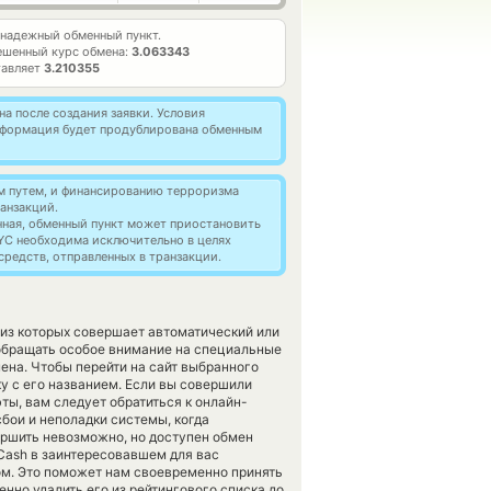
надежный обменный пункт.
ешенный курс обмена:
3.063343
тавляет
3.210355
а после создания заявки. Условия
информация будет продублирована обменным
м путем, и финансированию терроризма
анзакций.
нная, обменный пункт может приостановить
YC необходима исключительно в целях
редств, отправленных в транзакции.
 из которых совершает автоматический или
 обращать особое внимание на специальные
ена. Чтобы перейти на сайт выбранного
у с его названием. Если вы совершили
ты, вам следует обратиться к онлайн-
бои и неполадки системы, когда
ршить невозможно, но доступен обмен
a Cash в заинтересовавшем для вас
ом. Это поможет нам своевременно принять
но удалить его из рейтингового списка до