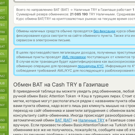
SDT
Всего по направлению BAT (BAT)
Наличные TRY в Газипаше работает
1
→
SDT
Суммарный резерв обменников:
21 085 190
TRY Наличными.
Средневзв
SDC
Курс обмена
BAT/TRY
на криптовалютных рынках на текущее время сос
ZEC
Обмены наличных средств обычно проводятся
без фиксации
курса обмен
TRX
фиксирования курса смотрите на сайте обменного пункта. Также эта 
BNB
сервисом в электронном письме.
BAT
В целях противодействия легализации доходов, полученных преступны
SOL
обменные пункты проводят
AML-проверки
поступающих от клиентов тр
RAM
В случае если транзакция будет идентифицирована как высокорискова
обменную операцию для проведения
процедуры KYC
. Информация по K
соблюдения требований AML/KYC для последующего разблокирования с
MZ
RUB
Обмен BAT на Cash TRY в Газипаше
USD
В приведенной таблице вы можете увидеть ряд обменников, любой
→
ручной обмен Basic Attention Token
Кэш в турецких лирах. Стоит
USD
метки, которые могут располагаться рядом с названием пункта обм
CNY
вами пункта обмена, надо всего лишь раз кликнуть мышью на строк
переход на сайт обменника и заметили затруднения с обменом валю
консультанту сайта-обменника. Иногда происходят разнообразные с
автоматический обмен
BAT (BAT)
на
Наличные TRY
в Газипаше сове
USD
вручную. Если произвести обмен BasicAttentionToken на Turkish lir
RUB
обменнике все же не получилось, пожалуйста, сообщите нам об эт
меры по решению проблемы с владельцем обменника, или же времен
EUR