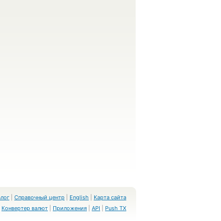
Блог
|
Справочный центр
|
English
|
Карта сайта
Конвертер валют
|
Приложения
|
API
|
Push TX