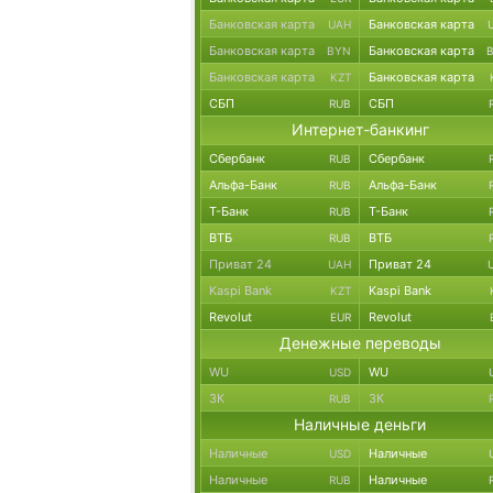
Банковская карта
Банковская карта
UAH
Банковская карта
Банковская карта
BYN
Банковская карта
Банковская карта
KZT
СБП
СБП
RUB
Интернет-банкинг
Сбербанк
Сбербанк
RUB
Альфа-Банк
Альфа-Банк
RUB
Т-Банк
Т-Банк
RUB
ВТБ
ВТБ
RUB
Приват 24
Приват 24
UAH
Kaspi Bank
Kaspi Bank
KZT
Revolut
Revolut
EUR
Денежные переводы
WU
WU
USD
ЗК
ЗК
RUB
Наличные деньги
Наличные
Наличные
USD
Наличные
Наличные
RUB