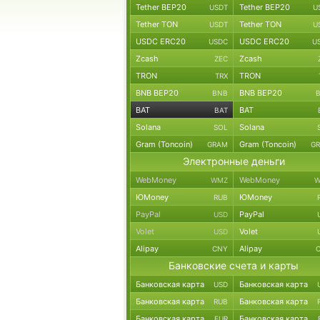
Tether BEP20
Tether BEP20
USDT
U
Tether TON
Tether TON
USDT
U
USDC ERC20
USDC ERC20
USDC
U
Zcash
Zcash
ZEC
TRON
TRON
TRX
BNB BEP20
BNB BEP20
BNB
BAT
BAT
BAT
Solana
Solana
SOL
Gram (Toncoin)
Gram (Toncoin)
GRAM
G
Электронные деньги
WebMoney
WebMoney
WMZ
W
ЮMoney
ЮMoney
RUB
PayPal
PayPal
USD
Volet
Volet
USD
Alipay
Alipay
CNY
Банковские счета и карты
Банковская карта
Банковская карта
USD
Банковская карта
Банковская карта
RUB
Банковская карта
Банковская карта
EUR