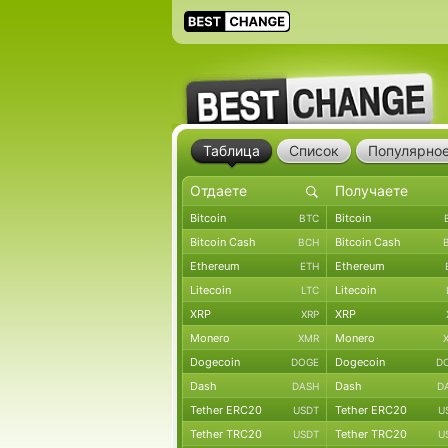
Таблица
Список
Популярно
Bitcoin
Bitcoin
BTC
Bitcoin Cash
Bitcoin Cash
BCH
Ethereum
Ethereum
ETH
Litecoin
Litecoin
LTC
XRP
XRP
XRP
Monero
Monero
XMR
Dogecoin
Dogecoin
DOGE
D
Dash
Dash
DASH
D
Tether ERC20
Tether ERC20
USDT
U
Tether TRC20
Tether TRC20
USDT
U