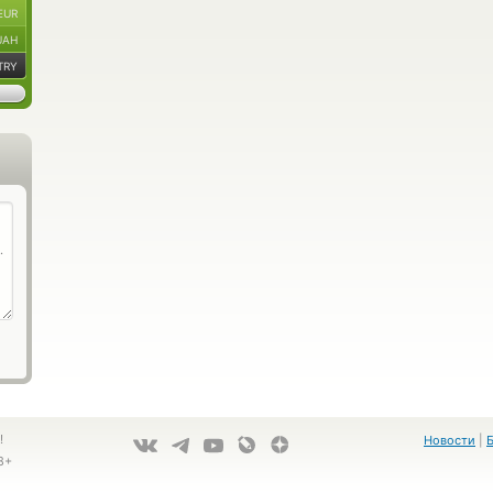
EUR
UAH
TRY
!
Новости
|
8+