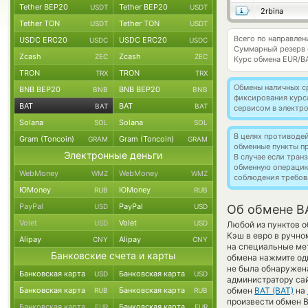
Tether BEP20
Tether BEP20
USDT
USDT
2rbina
Tether TON
Tether TON
USDT
USDT
Всего по направлен
USDC ERC20
USDC ERC20
USDC
USDC
Суммарный резерв
Zcash
Zcash
ZEC
ZEC
Курс обмена
EUR/B
TRON
TRON
TRX
TRX
Обмены наличных с
BNB BEP20
BNB BEP20
BNB
BNB
фиксирования курс
BAT
BAT
BAT
BAT
сервисом в электр
Solana
Solana
SOL
SOL
В целях противоде
Gram (Toncoin)
Gram (Toncoin)
GRAM
GRAM
обменные пункты п
Электронные деньги
В случае если тра
обменную операци
WebMoney
WebMoney
WMZ
WMZ
соблюдения требов
ЮMoney
ЮMoney
RUB
RUB
PayPal
PayPal
USD
USD
Об обмене B
Volet
Volet
USD
USD
Любой из пунктов о
Кэш в евро в ручно
Alipay
Alipay
CNY
CNY
на специальные мет
Банковские счета и карты
обмена нажмите оди
не была обнаружен
Банковская карта
Банковская карта
USD
USD
администратору сай
Банковская карта
Банковская карта
обмен
BAT (BAT)
на
RUB
RUB
произвести обмен B
Банковская карта
Банковская карта
EUR
EUR