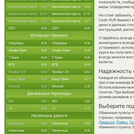
пожалуйста, сообщ
Банковская карта
Банковская карта
меры: определим пр
UAH
UAH
Банковская карта
Банковская карта
BYN
BYN
Не стоит забывать,
Cash-EUR бывают вы
Банковская карта
Банковская карта
KZT
KZT
деньги данным спо
СБП
СБП
RUB
RUB
инструкцией, распо
Интернет-банкинг
Старайтесь всегда
мониторинге всегд
Сбербанк
Сбербанк
RUB
RUB
устраивают, испол
Альфа-Банк
Альфа-Банк
RUB
RUB
курса вы получите 
всегда можете вос
Т-Банк
Т-Банк
RUB
RUB
валюты.
ВТБ
ВТБ
RUB
RUB
Надежность 
Приват 24
Приват 24
UAH
UAH
Каждый из обменны
Kaspi Bank
Kaspi Bank
KZT
KZT
при этом команда 
Revolut
Revolut
EUR
EUR
Использование мон
пунктах. При выбор
Денежные переводы
размер резервов и 
WU
WU
USD
USD
Выберите по
ЗК
ЗК
RUB
RUB
Обменные пункты по
Наличные деньги
странах, например:
Лимасол
,
Пафос
,
Га
Наличные
Наличные
USD
USD
обменного пункта. 
Наличные
Наличные
RUB
RUB