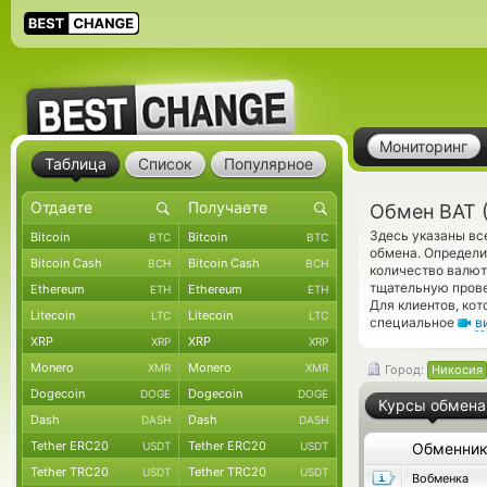
Мониторинг
Таблица
Список
Популярное
Обмен BAT 
Здесь указаны вс
Bitcoin
Bitcoin
BTC
BTC
обмена. Определи
Bitcoin Cash
Bitcoin Cash
BCH
BCH
количество валют
тщательную прове
Ethereum
Ethereum
ETH
ETH
Для клиентов, ко
Litecoin
Litecoin
LTC
LTC
специальное
в
XRP
XRP
XRP
XRP
Monero
Monero
XMR
XMR
Город:
Никосия
Dogecoin
Dogecoin
DOGE
DOGE
Курсы обмена
Dash
Dash
DASH
DASH
Tether ERC20
Tether ERC20
USDT
USDT
Обменни
Tether TRC20
Tether TRC20
USDT
USDT
Вобменка