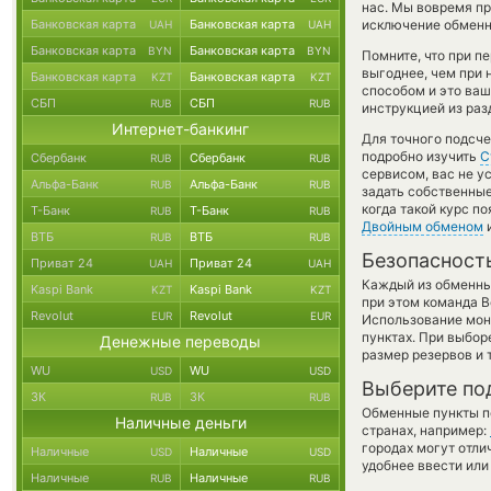
нас. Мы вовремя п
Банковская карта
Банковская карта
исключение обменно
UAH
UAH
Банковская карта
Банковская карта
BYN
BYN
Помните, что при п
выгоднее, чем при 
Банковская карта
Банковская карта
KZT
KZT
способом и это ва
СБП
СБП
RUB
RUB
инструкцией из раз
Интернет-банкинг
Для точного подсче
подробно изучить
С
Сбербанк
Сбербанк
RUB
RUB
сервисом, вас не 
Альфа-Банк
Альфа-Банк
RUB
RUB
задать собственные
когда такой курс п
Т-Банк
Т-Банк
RUB
RUB
Двойным обменом
и
ВТБ
ВТБ
RUB
RUB
Безопасност
Приват 24
Приват 24
UAH
UAH
Каждый из обменны
Kaspi Bank
Kaspi Bank
KZT
KZT
при этом команда 
Revolut
Revolut
EUR
EUR
Использование мон
пунктах. При выбор
Денежные переводы
размер резервов и 
WU
WU
USD
USD
Выберите по
ЗК
ЗК
RUB
RUB
Обменные пункты по
Наличные деньги
странах, например:
городах могут отли
Наличные
Наличные
USD
USD
удобнее ввести или
Наличные
Наличные
RUB
RUB