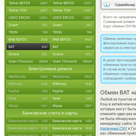
Tether BEP20
Tether BEP20
USDT
USDT
CyberMoney
Tether TON
Tether TON
USDT
USDT
Всего по направлен
USDC ERC20
USDC ERC20
USDC
USDC
Суммарный резерв
Zcash
Zcash
ZEC
ZEC
Курс обмена
CNY/B
TRON
TRON
TRX
TRX
Обмены наличных с
BNB BEP20
BNB BEP20
BNB
BNB
фиксирования курс
BAT
BAT
BAT
BAT
сервисом в электр
Solana
Solana
SOL
SOL
В целях противоде
Gram (Toncoin)
Gram (Toncoin)
GRAM
GRAM
обменные пункты п
Электронные деньги
В случае если тра
обменную операци
WebMoney
WebMoney
WMZ
WMZ
соблюдения требов
ЮMoney
ЮMoney
RUB
RUB
PayPal
PayPal
USD
USD
Обмен BAT н
Volet
Volet
USD
USD
Любой из пунктов о
Кэш в китайском ю
Alipay
Alipay
CNY
CNY
которые могут быть
Банковские счета и карты
кликните один раз 
не была обнаружен
Банковская карта
Банковская карта
USD
USD
менеджеру сайта. Б
Банковская карта
Банковская карта
Наличные CNY
в Гу
RUB
RUB
вас обменный пункт 
Банковская карта
Банковская карта
EUR
EUR