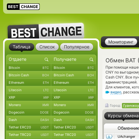
Мониторинг
Таблица
Список
Популярное
Обмен BAT 
При помощи нашег
Bitcoin
Bitcoin
BTC
BTC
CNY по выгодному
Bitcoin Cash
Bitcoin Cash
BCH
BCH
Cash CNY. Все пу
администрацией.
Ethereum
Ethereum
ETH
ETH
Для клиентов, ко
Litecoin
Litecoin
LTC
LTC
видео
, расска
XRP
XRP
XRP
XRP
Monero
Monero
XMR
XMR
Город:
Гуанчжоу
Dogecoin
Dogecoin
DOGE
DOGE
Курсы обмена
Dash
Dash
DASH
DASH
Tether ERC20
Tether ERC20
USDT
USDT
Обменни
Tether TRC20
Tether TRC20
USDT
USDT
UAchanger