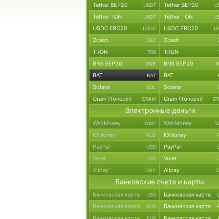
Tether BEP20
Tether BEP20
USDT
U
Tether TON
Tether TON
USDT
U
USDC ERC20
USDC ERC20
USDC
U
Zcash
Zcash
ZEC
TRON
TRON
TRX
BNB BEP20
BNB BEP20
BNB
BAT
BAT
BAT
Solana
Solana
SOL
Gram (Toncoin)
Gram (Toncoin)
GRAM
G
Электронные деньги
WebMoney
WebMoney
WMZ
W
ЮMoney
ЮMoney
RUB
PayPal
PayPal
USD
Volet
Volet
USD
Alipay
Alipay
CNY
Банковские счета и карты
Банковская карта
Банковская карта
USD
Банковская карта
Банковская карта
RUB
Банковская карта
Банковская карта
EUR