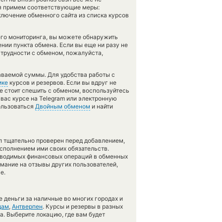
мя примем соответствующие меры:
лючение обменного сайта из списка курсов
его мониторинга, вы можете обнаружить
ии пункта обмена. Если вы еще ни разу не
трудности с обменом, пожалуйста,
аваемой суммы. Для удобства работы с
ике
курсов и резервов. Если вы вдруг не
е стоит спешить с обменом, воспользуйтесь
вас курсе на Telegram или электронную
ользоваться
Двойным обменом
и найти
л тщательно проверен перед добавлением,
сполнением ими своих обязательств.
оводимых финансовых операций в обменных
имание на отзывы других пользователей,
е.
 деньги за наличные во многих городах и
дам
,
Антверпен
. Курсы и резервы в разных
а. Выберите локацию, где вам будет