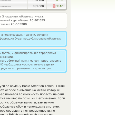
823 708
6860
аличными
881 000
1
1840
аличными
ет
3
надежных обменных пункта.
шенный курс обмена:
20.801553
тавляет
20.009368
а после создания заявки. Условия
информация будет продублирована обменным
м путем, и финансированию терроризма
анзакций.
нная, обменный пункт может приостановить
YC необходима исключительно в целях
редств, отправленных в транзакции.
→
ги по обмену Basic Attention Token
Кэш
те особое внимание на метки, которые
вас имеется возможность попасть на сайт
тия мышью по позиции с его именем. Если
ности с обменом валюты, вам нужно
ообразные сбои и неполадки в системе,
ере совершить нет возможности, но
n на British pounds cash все же не