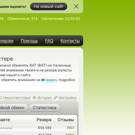
На новый сайт
шаем оценить!
38
Обменников:
614
Обновление:
02:55:50
тнерам
Помощь
FAQ
Контакты
стере
можно обменять BAT (BAT) на Наличные
тив внимание также и на резерв валюты
ми нашего сайта.
 обратить внимание на
видео
, подробно
Несоответствие
История
Настройка
йной обмен
Статистика
чаете
Резерв
Отзывы
858 588
7457
аличными