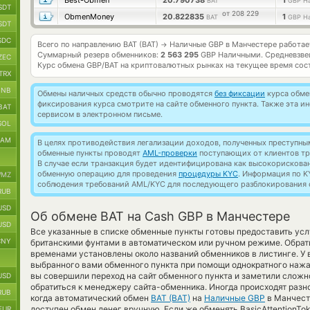
Best-Obmen
20.790738
1
BAT
GBP Н
SDT
от 208 229
ObmenMoney
20.822835
1
BAT
GBP Н
SDT
SDC
Всего по направлению BAT (BAT)
Наличные GBP в Манчестере работа
→
Суммарный резерв обменников:
2 563 295
GBP Наличными.
Средневзве
ZEC
Курс обмена
GBP/BAT
на криптовалютных рынках на текущее время сос
TRX
BNB
Обмены наличных средств обычно проводятся
без фиксации
курса обмен
фиксирования курса смотрите на сайте обменного пункта. Также эта 
BAT
сервисом в электронном письме.
SOL
RAM
В целях противодействия легализации доходов, полученных преступны
обменные пункты проводят
AML-проверки
поступающих от клиентов тр
В случае если транзакция будет идентифицирована как высокорискова
обменную операцию для проведения
процедуры KYC
. Информация по K
MZ
соблюдения требований AML/KYC для последующего разблокирования с
RUB
USD
Об обмене BAT на Cash GBP в Манчестере
USD
Все указанные в списке обменные пункты готовы предоставить услу
CNY
британскими фунтами в автоматическом или ручном режиме. Обрати
временами установлены около названий обменников в листинге. У 
выбранного вами обменного пункта при помощи однократного нажа
вы совершили переход на сайт обменного пункта и заметили слож
USD
обратиться к менеджеру сайта-обменника. Иногда происходят разн
RUB
когда автоматический обмен
BAT (BAT)
на
Наличные GBP
в Манчест
доступен обмен денег вручную. Если же обменять BasicAttentionToke
EUR