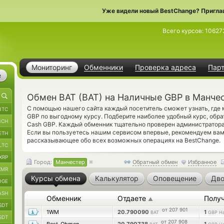
Уже видели новый BestChange? Пригла
Всего курсов:
10627
Мониторинг
Обменники
Проверка адреса
Пар
е
Обмен BAT (BAT) на Наличные GBP в Манче
С помощью нашего сайта каждый посетитель сможет узнать, где 
BTC
GBP по выгодному курсу. Подберите наиболее удобный курс, обра
BCH
Cash GBP. Каждый обменник тщательно проверен администратора
Если вы пользуетесь нашим сервисом впервые, рекомендуем вам
ETH
рассказывающее обо всех возможных операциях на BestChange.
LTC
XRP
Город:
Манчестер
Обратный обмен
Избранное
XMR
Курсы обмена
Калькулятор
Оповещение
Дво
OGE
ASH
Обменник
Отдаете
Полу
▲
SDT
от 207 901
1WM
20.790090
1
BAT
GBP Н
SDT
от 207 908