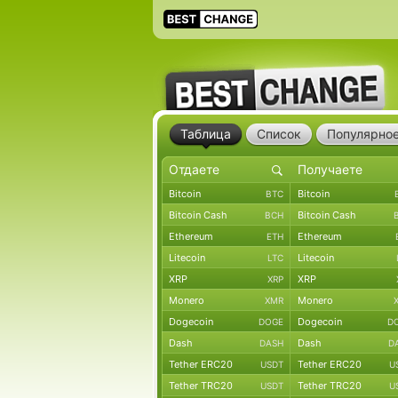
Таблица
Список
Популярно
Bitcoin
Bitcoin
BTC
Bitcoin Cash
Bitcoin Cash
BCH
Ethereum
Ethereum
ETH
Litecoin
Litecoin
LTC
XRP
XRP
XRP
Monero
Monero
XMR
Dogecoin
Dogecoin
DOGE
D
Dash
Dash
DASH
D
Tether ERC20
Tether ERC20
USDT
U
Tether TRC20
Tether TRC20
USDT
U