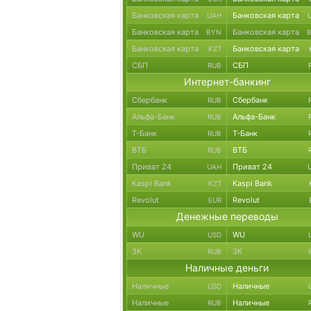
Банковская карта
Банковская карта
UAH
Банковская карта
Банковская карта
BYN
Банковская карта
Банковская карта
KZT
СБП
СБП
RUB
Интернет-банкинг
Сбербанк
Сбербанк
RUB
Альфа-Банк
Альфа-Банк
RUB
Т-Банк
Т-Банк
RUB
ВТБ
ВТБ
RUB
Приват 24
Приват 24
UAH
Kaspi Bank
Kaspi Bank
KZT
Revolut
Revolut
EUR
Денежные переводы
WU
WU
USD
ЗК
ЗК
RUB
Наличные деньги
Наличные
Наличные
USD
Наличные
Наличные
RUB