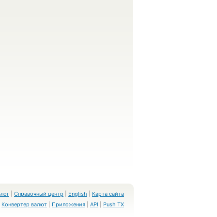
Блог
|
Справочный центр
|
English
|
Карта сайта
Конвертер валют
|
Приложения
|
API
|
Push TX