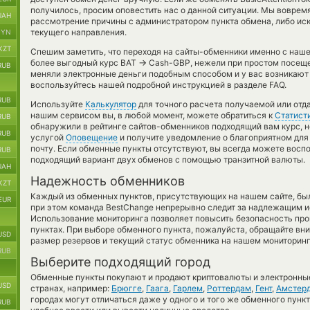
получилось, просим оповестить нас о данной ситуации. Мы вовре
UAH
рассмотрение причины с администратором пункта обмена, либо иск
текущего направления.
BYN
KZT
Спешим заметить, что переходя на сайты-обменники именно с наш
→
более выгодный курс BAT
Cash-GBP, нежели при простом посещен
RUB
меняли электронные деньги подобным способом и у вас возникают 
воспользуйтесь нашей подробной инструкцией в разделе FAQ.
RUB
Используйте
Калькулятор
для точного расчета получаемой или отд
нашим сервисом вы, в любой момент, можете обратиться к
Статист
RUB
обнаружили в рейтинге сайтов-обменников подходящий вам курс, н
RUB
услугой
Оповещение
и получите уведомление о благоприятном для 
почту. Если обменные пункты отсутствуют, вы всегда можете восп
RUB
подходящий вариант двух обменов с помощью транзитной валюты.
UAH
Надежность обменников
KZT
Каждый из обменных пунктов, присутствующих на нашем сайте, бы
EUR
при этом команда BestChange непрерывно следит за надлежащим и
Использование мониторинга позволяет повысить безопасность пр
пунктах. При выборе обменного пункта, пожалуйста, обращайте вн
USD
размер резервов и текущий статус обменника на нашем мониторинг
RUB
Выберите подходящий город
Обменные пункты покупают и продают криптовалюты и электронные
USD
странах, например:
Брюгге
,
Гаага
,
Гарлем
,
Роттердам
,
Гент
,
Амстер
городах могут отличаться даже у одного и того же обменного пункт
RUB