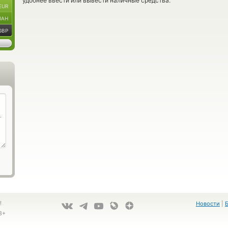
удобнее ввести или вывести наличные средства.
EUR
UAH
GBP
!
Новости
|
8+