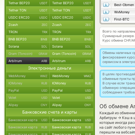
Tether BEP20
Tether BEP20
USDT
USDT
Best-Obmen
Tether TON
Tether TON
USDT
USDT
WxMoney
USDC ERC20
USDC ERC20
USDC
USDC
First-BTC
Zcash
Zcash
ZEC
ZEC
Всего по направлен
TRON
TRON
TRX
TRX
Суммарный резерв
BNB BEP20
BNB BEP20
BNB
BNB
Курс обмена
CHF/A
Solana
Solana
SOL
SOL
Обмены наличных с
Gram (Toncoin)
Gram (Toncoin)
GRAM
GRAM
фиксирования курс
Arbitrum
Arbitrum
ARB
ARB
сервисом в электр
Электронные деньги
В целях противоде
WebMoney
WebMoney
WMZ
WMZ
обменные пункты п
ЮMoney
ЮMoney
В случае если тра
RUB
RUB
обменную операци
PayPal
PayPal
USD
USD
соблюдения требов
Volet
Volet
USD
USD
Alipay
Alipay
CNY
CNY
Об обмене Ar
Банковские счета и карты
Каждый из обменник
→
Арбитрум
Кэш в 
Банковская карта
Банковская карта
USD
USD
которые иногда рас
Банковская карта
Банковская карта
на сайт любого пун
RUB
RUB
перешли на вебсайт
Банковская карта
Банковская карта
EUR
EUR