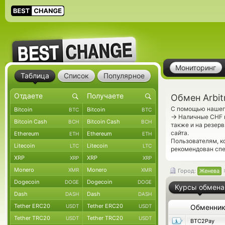
Мониторинг
Таблица
Список
Популярное
Обмен Arbit
С помощью нашего
Bitcoin
Bitcoin
BTC
BTC
→
Наличные CHF п
Bitcoin Cash
Bitcoin Cash
BCH
BCH
также и на резер
сайта.
Ethereum
Ethereum
ETH
ETH
Пользователям, к
Litecoin
Litecoin
LTC
LTC
рекомендован сп
XRP
XRP
XRP
XRP
Monero
Monero
XMR
XMR
Город:
Женева
Dogecoin
Dogecoin
DOGE
DOGE
Курсы обмена
Dash
Dash
DASH
DASH
Tether ERC20
Tether ERC20
USDT
USDT
Обменни
Tether TRC20
Tether TRC20
USDT
USDT
BTC2Pay