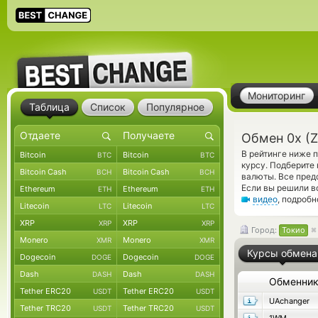
Мониторинг
Таблица
Список
Популярное
Обмен 0x (Z
В рейтинге ниже 
Bitcoin
Bitcoin
BTC
BTC
курсу. Подберите
Bitcoin Cash
Bitcoin Cash
BCH
BCH
валюты. Все пред
Если вы решили в
Ethereum
Ethereum
ETH
ETH
видео
, подроб
Litecoin
Litecoin
LTC
LTC
XRP
XRP
XRP
XRP
Город:
Токио
Monero
Monero
XMR
XMR
Курсы обмена
Dogecoin
Dogecoin
DOGE
DOGE
Dash
Dash
DASH
DASH
Обменни
Tether ERC20
Tether ERC20
USDT
USDT
UAchanger
Tether TRC20
Tether TRC20
USDT
USDT