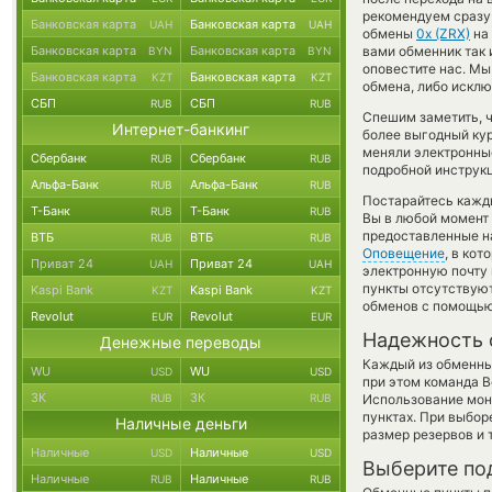
рекомендуем сразу 
Банковская карта
Банковская карта
UAH
UAH
обмены
0x (ZRX)
на
Банковская карта
Банковская карта
вами обменник так и
BYN
BYN
оповестите нас. М
Банковская карта
Банковская карта
KZT
KZT
обмена, либо исклю
СБП
СБП
RUB
RUB
Спешим заметить, ч
Интернет-банкинг
более выгодный ку
меняли электронны
Сбербанк
Сбербанк
RUB
RUB
подробной инструкц
Альфа-Банк
Альфа-Банк
RUB
RUB
Постарайтесь кажд
Т-Банк
Т-Банк
RUB
RUB
Вы в любой момент
предоставленные н
ВТБ
ВТБ
RUB
RUB
Оповещение
, в ко
Приват 24
Приват 24
UAH
UAH
электронную почту 
пункты отсутствуют
Kaspi Bank
Kaspi Bank
KZT
KZT
обменов с помощью
Revolut
Revolut
EUR
EUR
Надежность 
Денежные переводы
Каждый из обменны
WU
WU
USD
USD
при этом команда 
ЗК
ЗК
RUB
RUB
Использование мон
пунктах. При выбор
Наличные деньги
размер резервов и 
Наличные
Наличные
USD
USD
Выберите по
Наличные
Наличные
RUB
RUB