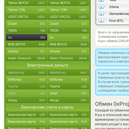
1WM
Tether BEP20
Tether BEP20
USDT
USDT
2rbina
Tether TON
Tether TON
USDT
USDT
ObmenMone
USDC ERC20
USDC ERC20
USDC
USDC
First-BTC
Zcash
Zcash
ZEC
ZEC
TRON
TRON
TRX
TRX
Всего по направлен
Суммарный резерв
0x
0x
ZRX
ZRX
Курс обмена
ZRX/J
BNB BEP20
BNB BEP20
BNB
BNB
Solana
Solana
SOL
SOL
Обмены наличных с
фиксирования курс
Gram (Toncoin)
Gram (Toncoin)
GRAM
GRAM
сервисом в электр
Электронные деньги
WebMoney
WebMoney
WMZ
WMZ
В целях противоде
обменные пункты п
ЮMoney
ЮMoney
RUB
RUB
В случае если тра
обменную операци
PayPal
PayPal
USD
USD
соблюдения требов
Volet
Volet
USD
USD
Alipay
Alipay
CNY
CNY
Обмен 0xProj
Банковские счета и карты
Каждый из обменник
Банковская карта
Банковская карта
Кэш в японской иен
USD
USD
временами установл
Банковская карта
Банковская карта
RUB
RUB
интересующего вас 
Банковская карта
Банковская карта
после перехода на 
EUR
EUR