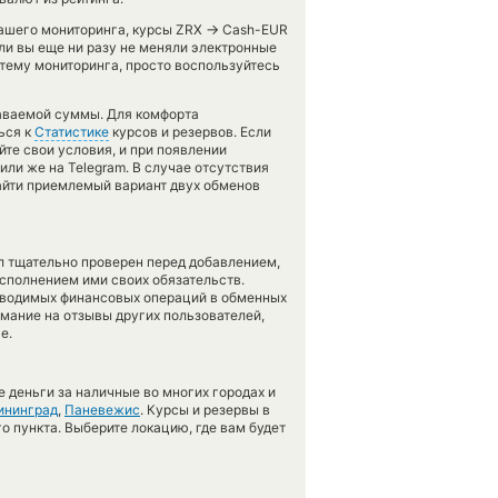
→
нашего мониторинга, курсы ZRX
Cash-EUR
ли вы еще ни разу не меняли электронные
тему мониторинга, просто воспользуйтесь
даваемой суммы. Для комфорта
ься к
Статистике
курсов и резервов. Если
йте свои условия, и при появлении
ли же на Telegram. В случае отсутствия
йти приемлемый вариант двух обменов
л тщательно проверен перед добавлением,
сполнением ими своих обязательств.
оводимых финансовых операций в обменных
имание на отзывы других пользователей,
е.
 деньги за наличные во многих городах и
ининград
,
Паневежис
. Курсы и резервы в
о пункта. Выберите локацию, где вам будет