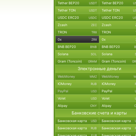
Tether BEP20
Tether BEP20
USDT
U
Tether TON
Tether TON
USDT
U
USDC ERC20
USDC ERC20
USDC
U
Zcash
Zcash
ZEC
TRON
TRON
TRX
0x
0x
ZRX
BNB BEP20
BNB BEP20
BNB
Solana
Solana
SOL
Gram (Toncoin)
Gram (Toncoin)
GRAM
G
Электронные деньги
WebMoney
WebMoney
WMZ
W
ЮMoney
ЮMoney
RUB
PayPal
PayPal
USD
Volet
Volet
USD
Alipay
Alipay
CNY
Банковские счета и карты
Банковская карта
Банковская карта
USD
Банковская карта
Банковская карта
RUB
Банковская карта
Банковская карта
EUR