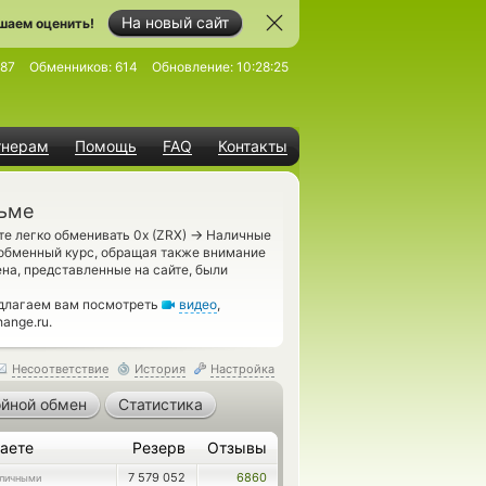
На новый сайт
шаем оценить!
187
Обменников:
614
Обновление:
10:28:25
тнерам
Помощь
FAQ
Контакты
льме
→
те легко обменивать 0x (ZRX)
Наличные
обменный курс, обращая также внимание
на, представленные на сайте, были
едлагаем вам посмотреть
видео
,
ange.ru.
Несоответствие
История
Настройка
йной обмен
Статистика
аете
Резерв
Отзывы
7 579 052
6860
личными