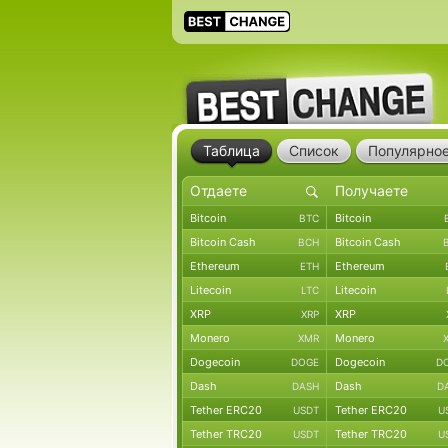
Таблица
Список
Популярно
Bitcoin
Bitcoin
BTC
Bitcoin Cash
Bitcoin Cash
BCH
Ethereum
Ethereum
ETH
Litecoin
Litecoin
LTC
XRP
XRP
XRP
Monero
Monero
XMR
Dogecoin
Dogecoin
DOGE
D
Dash
Dash
DASH
D
Tether ERC20
Tether ERC20
USDT
U
Tether TRC20
Tether TRC20
USDT
U