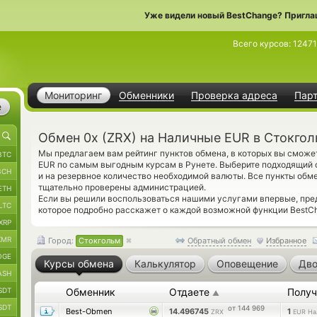
Уже видели новый BestChange? Пригла
Всего курсов:
1247
Мониторинг
Обменники
Проверка адреса
Пар
е
Обмен 0x (ZRX) на Наличные EUR в Стокго
Мы предлагаем вам рейтинг пунктов обмена, в которых вы сможе
BTC
EUR по самым выгодным курсам в Рунете. Выберите подходящий 
BCH
и на резервное количество необходимой валюты. Все пункты обме
тщательно проверены администрацией.
ETH
Если вы решили воспользоваться нашими услугами впервые, пр
LTC
которое подробно расскажет о каждой возможной функции BestCh
XRP
XMR
Город:
Стокгольм
Обратный обмен
Избранное
OGE
Курсы обмена
Калькулятор
Оповещение
Дво
ASH
SDT
Обменник
Отдаете
Получ
▲
SDT
от 144 969
Best-Obmen
14.496745
1
ZRX
EUR На