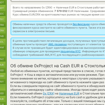
SDT
Всего по направлению 0x (ZRX)
Наличные EUR в Стокгольме работае
→
SDT
Суммарный резерв обменников:
7 579 052
EUR Наличными.
Средневзве
SDC
Курс обмена
EUR/ZRX
на криптовалютных рынках на текущее время со
ZEC
Обмены наличных средств обычно проводятся
без фиксации
курса обмен
TRX
фиксирования курса смотрите на сайте обменного пункта. Также эта 
ZRX
сервисом в электронном письме.
BNB
В целях противодействия легализации доходов, полученных преступны
SOL
обменные пункты проводят
AML-проверки
поступающих от клиентов тр
RAM
В случае если транзакция будет идентифицирована как высокорискова
обменную операцию для проведения
процедуры KYC
. Информация по K
соблюдения требований AML/KYC для последующего разблокирования с
MZ
RUB
Об обмене 0xProject на Cash EUR в Стокголь
USD
Любой из обменных пунктов, который представлен в списке, готов
→
0xProject
Кэш в евро в автоматическом или ручном режиме. При
USD
также внимание на метки, которые в некоторых случаях указывают
CNY
мгновенного перехода на сайт обменного пункта нажмите один раз
Если вы совершили переход на сайт обменного пункта и обнаружил
обратиться к менеджеру сайта-обменника. Иногда происходят разл
автоматический обмен
0x (ZRX)
на
Наличные EUR
в Стокгольме про
USD
Если поменять 0xProject cryptocurrency на Euro cash в удобном для
RUB
пожалуйста, сообщите об этом нам. Только с вашей помощью мы 
установим причину проблемы, или же отключим этот пункт обмена 
EUR