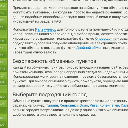
UAH
Примите к сведению, что при переходе на сайты пунктов обмена с 
могут быть выгоднее, чем когда вы просто посещаете обменник. Ес
BYN
деньги подобным способом и сегодня ваш первый визит в нашу сис
KZT
инструкцией из раздела FAQ.
RUB
Используйте
Калькулятор
для точного расчета получаемой или от
использования нашего сервиса вы, в любое время, можете обратит
курсы вас не устраивают, используйте функцию
Оповещение
– зада
RUB
подходящих курсов вы получите оповещение на электронную почту и
пунктов обмена, с помощью функции
Двойной обмен
вы сможете на
RUB
через транзитную валюту.
RUB
Безопасность обменных пунктов
RUB
Каждый из обменных пунктов, присутствующих на нашем сайте, бы
UAH
при этом команда BestChange непрерывно следит за надлежащим и
KZT
Использование мониторинга позволяет повысить безопасность пр
пунктах. При выборе обменного пункта, пожалуйста, обращайте вн
EUR
размер резервов и текущий статус обменника на нашем мониторинг
Выберите подходящий город
USD
Обменные пункты покупают и продают криптовалюты и электронные
RUB
странах, например:
Таллин
,
Хельсинки
,
Осло
,
Рига
,
Копенгаген
,
Кал
разных городах могут отличаться даже у одного и того же обменног
удобнее ввести или вывести наличные средства.
USD
RUB