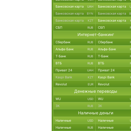
Банковская карта
Банковская карта
UAH
Банковская карта
Банковская карта
BYN
Банковская карта
Банковская карта
KZT
СБП
СБП
RUB
Интернет-банкинг
Сбербанк
Сбербанк
RUB
Альфа-Банк
Альфа-Банк
RUB
Т-Банк
Т-Банк
RUB
ВТБ
ВТБ
RUB
Приват 24
Приват 24
UAH
Kaspi Bank
Kaspi Bank
KZT
Revolut
Revolut
EUR
Денежные переводы
WU
WU
USD
ЗК
ЗК
RUB
Наличные деньги
Наличные
Наличные
USD
Наличные
Наличные
RUB