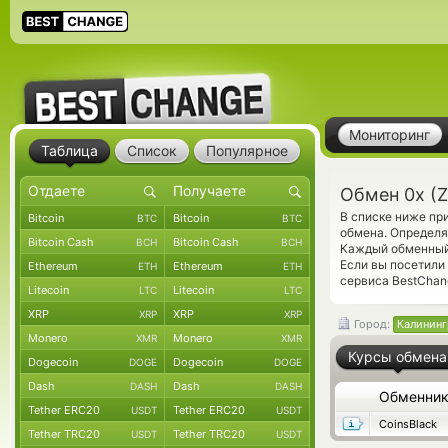
Мониторинг
Таблица
Список
Популярное
Обмен 0x (
В списке ниже пр
Bitcoin
Bitcoin
BTC
BTC
обмена. Определя
Bitcoin Cash
Bitcoin Cash
BCH
BCH
Каждый обменный 
Если вы посетили
Ethereum
Ethereum
ETH
ETH
сервиса BestChan
Litecoin
Litecoin
LTC
LTC
XRP
XRP
XRP
XRP
Город:
Калининг
Monero
Monero
XMR
XMR
Курсы обмена
Dogecoin
Dogecoin
DOGE
DOGE
Dash
Dash
DASH
DASH
Обменни
Tether ERC20
Tether ERC20
USDT
USDT
CoinsBlack
Tether TRC20
Tether TRC20
USDT
USDT