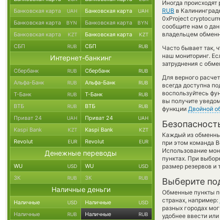
Иногда происходят 
RUB
в Калининграде
Банковская карта
Банковская карта
UAH
UAH
0xProject cryptocur
Банковская карта
Банковская карта
BYN
BYN
сообщите нам о да
владельцем обменни
Банковская карта
Банковская карта
KZT
KZT
СБП
СБП
RUB
RUB
Часто бывает так, 
наш мониторинг. Ес
Интернет-банкинг
затруднения с обме
Сбербанк
Сбербанк
RUB
RUB
Для верного расчет
Альфа-Банк
Альфа-Банк
RUB
RUB
всегда доступна п
воспользуйтесь фу
Т-Банк
Т-Банк
RUB
RUB
вы получите уведом
ВТБ
ВТБ
RUB
RUB
функции
Двойной о
Приват 24
Приват 24
UAH
UAH
Безопасност
Kaspi Bank
Kaspi Bank
KZT
KZT
Каждый из обменны
Revolut
Revolut
EUR
EUR
при этом команда 
Использование мон
Денежные переводы
пунктах. При выбор
WU
WU
размер резервов и 
USD
USD
ЗК
ЗК
RUB
RUB
Выберите по
Наличные деньги
Обменные пункты по
странах, например:
Наличные
Наличные
USD
USD
разных городах мог
Наличные
Наличные
RUB
RUB
удобнее ввести или