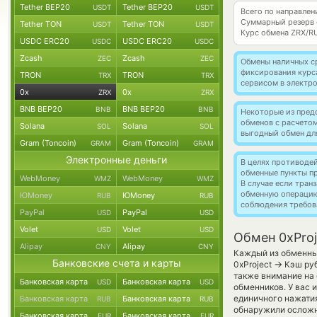
Tether BEP20
Tether BEP20
USDT
USDT
Всего по направлен
Суммарный резерв
Tether TON
Tether TON
USDT
USDT
Курс обмена
ZRX/R
USDC ERC20
USDC ERC20
USDC
USDC
Zcash
Zcash
ZEC
ZEC
Обмены наличных с
фиксирования курс
TRON
TRON
TRX
TRX
сервисом в электр
0x
0x
ZRX
ZRX
BNB BEP20
BNB BEP20
BNB
BNB
Некоторые из пред
обменов с расчето
Solana
Solana
SOL
SOL
выгодный обмен дл
Gram (Toncoin)
Gram (Toncoin)
GRAM
GRAM
Электронные деньги
В целях противоде
обменные пункты п
WebMoney
WebMoney
WMZ
WMZ
В случае если тра
обменную операци
ЮMoney
ЮMoney
RUB
RUB
соблюдения требов
PayPal
PayPal
USD
USD
Volet
Volet
USD
USD
Обмен 0xProj
Alipay
Alipay
CNY
CNY
Каждый из обменных
Банковские счета и карты
→
0xProject
Кэш руб
также внимание на 
Банковская карта
Банковская карта
USD
USD
обменников. У вас 
единичного нажатия
Банковская карта
Банковская карта
RUB
RUB
обнаружили осложн
Банковская карта
Банковская карта
EUR
EUR