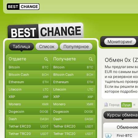
Мониторинг
Таблица
Список
Популярное
Обмен 0x (Z
Мы предлагаем ва
Bitcoin
Bitcoin
BTC
BTC
EUR по самым выг
Bitcoin Cash
Bitcoin Cash
BCH
BCH
и на резервное к
тщательно прове
Ethereum
Ethereum
ETH
ETH
Если вы решили в
Litecoin
Litecoin
LTC
LTC
которое подробно
XRP
XRP
XRP
XRP
Monero
Monero
XMR
XMR
Город:
Луцк
Dogecoin
Dogecoin
DOGE
DOGE
Курсы обмена
Dash
Dash
DASH
DASH
Tether ERC20
Tether ERC20
USDT
USDT
Обменни
Tether TRC20
Tether TRC20
USDT
USDT
First-BTC