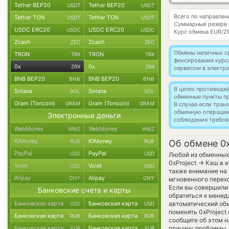
Tether BEP20
Tether BEP20
USDT
USDT
Всего по направлен
Tether TON
Tether TON
USDT
USDT
Суммарный резерв
USDC ERC20
USDC ERC20
USDC
USDC
Курс обмена
EUR/Z
Zcash
Zcash
ZEC
ZEC
Обмены наличных с
TRON
TRON
TRX
TRX
фиксирования курс
0x
0x
ZRX
ZRX
сервисом в электр
BNB BEP20
BNB BEP20
BNB
BNB
В целях противоде
Solana
Solana
SOL
SOL
обменные пункты п
Gram (Toncoin)
Gram (Toncoin)
GRAM
GRAM
В случае если тра
обменную операци
Электронные деньги
соблюдения требов
WebMoney
WebMoney
WMZ
WMZ
ЮMoney
ЮMoney
RUB
RUB
Об обмене 0x
PayPal
PayPal
USD
USD
Любой из обменных 
→
0xProject
Кэш в е
Volet
Volet
USD
USD
также внимание на 
Alipay
Alipay
CNY
CNY
мгновенного перехо
Если вы совершили 
Банковские счета и карты
обратиться к менед
Банковская карта
Банковская карта
автоматический о
USD
USD
поменять 0xProject
Банковская карта
Банковская карта
RUB
RUB
сообщите об этом 
Банковская карта
Банковская карта
причину проблемы, 
EUR
EUR