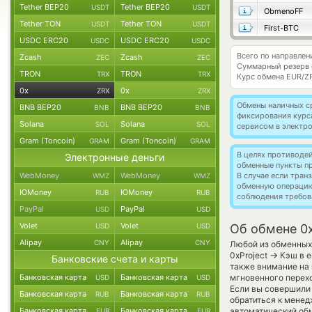
Tether BEP20
Tether BEP20
USDT
USDT
ObmenoFF
Tether TON
Tether TON
USDT
USDT
First-BTC
USDC ERC20
USDC ERC20
USDC
USDC
Всего по направлен
Zcash
Zcash
ZEC
ZEC
Суммарный резерв
TRON
TRON
TRX
TRX
Курс обмена
EUR/Z
0x
0x
ZRX
ZRX
Обмены наличных с
BNB BEP20
BNB BEP20
BNB
BNB
фиксирования курс
Solana
Solana
SOL
SOL
сервисом в электр
Gram (Toncoin)
Gram (Toncoin)
GRAM
GRAM
В целях противоде
Электронные деньги
обменные пункты п
WebMoney
WebMoney
В случае если тра
WMZ
WMZ
обменную операци
ЮMoney
ЮMoney
RUB
RUB
соблюдения требов
PayPal
PayPal
USD
USD
Volet
Volet
USD
USD
Об обмене 0x
Alipay
Alipay
CNY
CNY
Любой из обменных 
→
0xProject
Кэш в е
Банковские счета и карты
также внимание на 
Банковская карта
Банковская карта
мгновенного перехо
USD
USD
Если вы совершили 
Банковская карта
Банковская карта
RUB
RUB
обратиться к менед
Банковская карта
Банковская карта
автоматический о
EUR
EUR