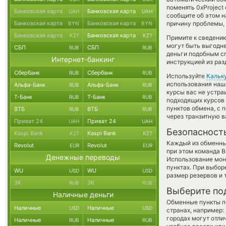
поменять 0xProject
Банковская карта
Банковская карта
UAH
UAH
сообщите об этом 
Банковская карта
Банковская карта
причину проблемы, 
BYN
BYN
Банковская карта
Банковская карта
KZT
KZT
Примите к сведению
могут быть выгодне
СБП
СБП
RUB
RUB
деньги подобным сп
Интернет-банкинг
инструкцией из раз
Сбербанк
Сбербанк
RUB
RUB
Используйте
Кальк
использования наше
Альфа-Банк
Альфа-Банк
RUB
RUB
курсы вас не устр
Т-Банк
Т-Банк
RUB
RUB
подходящих курсов 
пунктов обмена, с
ВТБ
ВТБ
RUB
RUB
через транзитную в
Приват 24
Приват 24
UAH
UAH
Безопасност
Kaspi Bank
Kaspi Bank
KZT
KZT
Каждый из обменны
Revolut
Revolut
EUR
EUR
при этом команда 
Денежные переводы
Использование мон
пунктах. При выбор
WU
WU
USD
USD
размер резервов и 
ЗК
ЗК
RUB
RUB
Выберите по
Наличные деньги
Обменные пункты по
Наличные
Наличные
USD
USD
странах, например:
городах могут отли
Наличные
Наличные
RUB
RUB