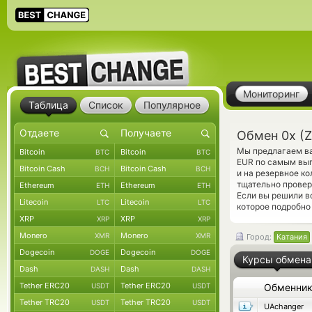
Мониторинг
Таблица
Список
Популярное
Обмен 0x (Z
Мы предлагаем ва
Bitcoin
Bitcoin
BTC
BTC
EUR по самым выг
Bitcoin Cash
Bitcoin Cash
BCH
BCH
и на резервное к
тщательно прове
Ethereum
Ethereum
ETH
ETH
Если вы решили в
Litecoin
Litecoin
LTC
LTC
которое подробно
XRP
XRP
XRP
XRP
Monero
Monero
XMR
XMR
Город:
Катания
Dogecoin
Dogecoin
DOGE
DOGE
Курсы обмена
Dash
Dash
DASH
DASH
Tether ERC20
Tether ERC20
USDT
USDT
Обменни
Tether TRC20
Tether TRC20
USDT
USDT
UAchanger