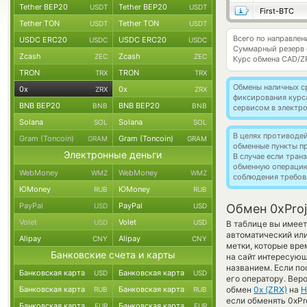
Tether BEP20
Tether BEP20
USDT
USDT
First-BTC
Tether TON
Tether TON
USDT
USDT
Всего по направлен
USDC ERC20
USDC ERC20
USDC
USDC
Суммарный резерв
Zcash
Zcash
ZEC
ZEC
Курс обмена
CAD/Z
TRON
TRON
TRX
TRX
Обмены наличных с
0x
0x
ZRX
ZRX
фиксирования курс
BNB BEP20
BNB BEP20
BNB
BNB
сервисом в электр
Solana
Solana
SOL
SOL
В целях противоде
Gram (Toncoin)
Gram (Toncoin)
GRAM
GRAM
обменные пункты п
Электронные деньги
В случае если тра
обменную операци
WebMoney
WebMoney
WMZ
WMZ
соблюдения требов
ЮMoney
ЮMoney
RUB
RUB
PayPal
PayPal
USD
USD
Обмен 0xProj
Volet
Volet
USD
USD
В таблице вы имеет
автоматический или
Alipay
Alipay
CNY
CNY
метки, которые вре
Банковские счета и карты
на сайт интересующ
названием. Если по
Банковская карта
Банковская карта
USD
USD
его оператору. Вер
Банковская карта
Банковская карта
обмен
0x (ZRX)
на
Н
RUB
RUB
если обменять 0xPro
Банковская карта
Банковская карта
EUR
EUR