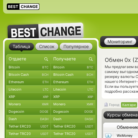
Мониторинг
Таблица
Список
Популярное
Обмен 0x (
Мы предлагаем ва
Bitcoin
Bitcoin
BTC
BTC
самому выгодному
Bitcoin Cash
Bitcoin Cash
BCH
BCH
резерву валюты C
нашего Интернет-
Ethereum
Ethereum
ETH
ETH
Если вы пользует
Litecoin
Litecoin
LTC
LTC
подробно расскаж
XRP
XRP
XRP
XRP
Monero
Monero
XMR
XMR
Город:
Калгари
Dogecoin
Dogecoin
DOGE
DOGE
Курсы обмена
Dash
Dash
DASH
DASH
Tether ERC20
Tether ERC20
USDT
USDT
Обменни
Tether TRC20
Tether TRC20
USDT
USDT
WxMoney