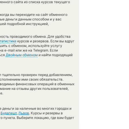
енного сайта из списка курсов текущего
огда вы переходите на сайт обменного
ные деньги данным способом и у вас
шей подробной инструкцией,
чность проводимого обмена. Для удобства
татистике
курсов и резервов. Если вы вдруг
шить с обменом, используйте услугу
а e-mail или же на Telegram. Если
ться
Двойным обменом
и найти подходящий
л тщательно проверен перед добавлением,
сполнением ими своих обязательств.
оводимых финансовых операций в обменных
имание на отзывы других пользователей,
е.
 деньги за наличные во многих городах и
,
Будапешт
,
Львов
. Курсы и резервы в
о пункта. Выберите локацию, где вам будет