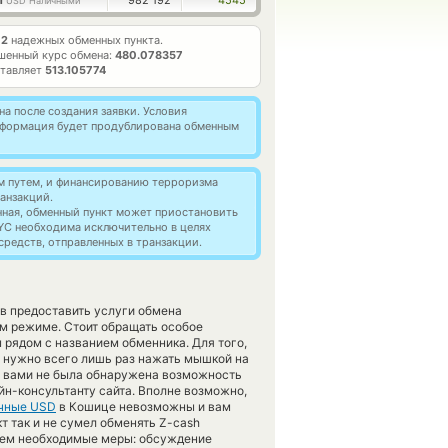
1
982 192
4545
USD Наличными
т
2
надежных обменных пункта.
шенный курс обмена:
480.078357
ставляет
513.105774
а после создания заявки. Условия
информация будет продублирована обменным
м путем, и финансированию терроризма
анзакций.
нная, обменный пункт может приостановить
YC необходима исключительно в целях
редств, отправленных в транзакции.
ов предоставить услуги обмена
м режиме. Стоит обращать особое
рядом с названием обменника. Для того,
, нужно всего лишь раз нажать мышкой на
ка вами не была обнаружена возможность
йн-консультанту сайта. Вполне возможно,
чные USD
в Кошице невозможны и вам
 так и не сумел обменять Z-cash
римем необходимые меры: обсуждение