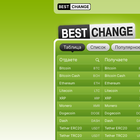
Таблица
Список
Популярно
Bitcoin
Bitcoin
BTC
Bitcoin Cash
Bitcoin Cash
BCH
Ethereum
Ethereum
ETH
Litecoin
Litecoin
LTC
XRP
XRP
XRP
Monero
Monero
XMR
Dogecoin
Dogecoin
DOGE
D
Dash
Dash
DASH
D
Tether ERC20
Tether ERC20
USDT
U
Tether TRC20
Tether TRC20
USDT
U