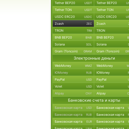
Tether BEP20
Tether BEP20
USDT
U
Tether TON
Tether TON
USDT
U
USDC ERC20
USDC ERC20
USDC
U
Zcash
Zcash
ZEC
TRON
TRON
TRX
BNB BEP20
BNB BEP20
BNB
Solana
Solana
SOL
Gram (Toncoin)
Gram (Toncoin)
GRAM
G
Электронные деньги
WebMoney
WebMoney
WMZ
W
ЮMoney
ЮMoney
RUB
PayPal
PayPal
USD
Volet
Volet
USD
Alipay
Alipay
CNY
Банковские счета и карты
Банковская карта
Банковская карта
USD
Банковская карта
Банковская карта
RUB
Банковская карта
Банковская карта
EUR
Банковская карта
Банковская карта
UAH