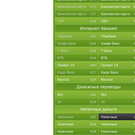
Банковская карта
Банковская карта
BYN
Банковская карта
Банковская карта
KZT
СБП
СБП
RUB
Интернет-банкинг
Сбербанк
Сбербанк
RUB
Альфа-Банк
Альфа-Банк
RUB
Т-Банк
Т-Банк
RUB
ВТБ
ВТБ
RUB
Приват 24
Приват 24
UAH
Kaspi Bank
Kaspi Bank
KZT
Revolut
Revolut
EUR
Денежные переводы
WU
WU
USD
ЗК
ЗК
RUB
Наличные деньги
Наличные
Наличные
USD
Наличные
Наличные
RUB
Наличные
Наличные
EUR