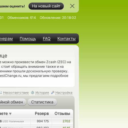
На новый сайт
шаем оценить!
01
Обменников:
614
Обновление:
20:18:02
тнерам
Помощь
FAQ
Контакты
ице
е можно произвести обмен Zcash (ZEC) на
стоит обращать внимание также и на
енники прошли доскональную проверку.
estChange.ru, мы предлагаем подробное
Несоответствие
История
Настройка
йной обмен
Статистика
аете
Резерв
Отзывы
▼
76
994 175
2702
USD Наличными