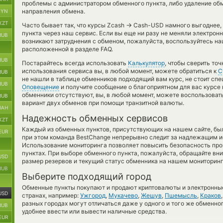
проблемы с администратором обменного пункта, либо удаление обм
направления обмена.
BYN
KZT
→
Часто бывает так, что курсы Zcash
Cash-USD намного выгоднее, к
пункта через наш сервис. Если вы еще ни разу не меняли электрон
RUB
возникают затруднения с обменом, пожалуйста, воспользуйтесь на
расположенной в разделе FAQ.
RUB
Постарайтесь всегда использовать
Калькулятор
, чтобы сверить то
использования сервиса вы, в любой момент, можете обратиться к
С
RUB
не нашли в таблице обменников подходящий вам курс, не стоит спе
RUB
Оповещение
и получите сообщение о благоприятном для вас курсе н
обменники отсутствуют, вы, в любой момент, можете воспользова
RUB
вариант двух обменов при помощи транзитной валюты.
UAH
Надежность обменных сервисов
KZT
Каждый из обменных пунктов, присутствующих на нашем сайте, бы
EUR
при этом команда BestChange непрерывно следит за надлежащим и
Использование мониторинга позволяет повысить безопасность пр
пунктах. При выборе обменного пункта, пожалуйста, обращайте вн
USD
размер резервов и текущий статус обменника на нашем мониторинг
RUB
Выберите подходящий город
Обменные пункты покупают и продают криптовалюты и электронные
USD
странах, например:
Ужгород
,
Мукачево
,
Жешув
,
Пшемысль
,
Краков
разных городах могут отличаться даже у одного и того же обменног
RUB
удобнее ввести или вывести наличные средства.
EUR