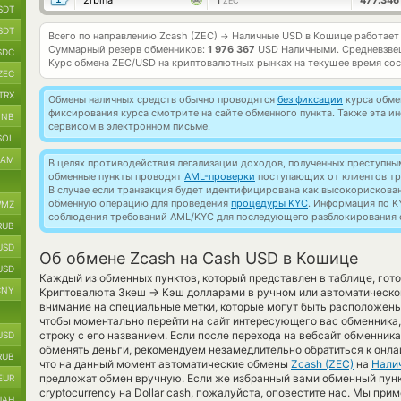
2rbina
1
477.346
ZEC
SDT
SDT
Всего по направлению Zcash (ZEC)
Наличные USD в Кошице работае
→
Суммарный резерв обменников:
1 976 367
USD Наличными.
Средневзве
SDC
Курс обмена
ZEC/USD
на криптовалютных рынках на текущее время со
ZEC
TRX
Обмены наличных средств обычно проводятся
без фиксации
курса обмен
фиксирования курса смотрите на сайте обменного пункта. Также эта 
BNB
сервисом в электронном письме.
SOL
RAM
В целях противодействия легализации доходов, полученных преступны
обменные пункты проводят
AML-проверки
поступающих от клиентов тр
В случае если транзакция будет идентифицирована как высокорискова
обменную операцию для проведения
процедуры KYC
. Информация по K
MZ
соблюдения требований AML/KYC для последующего разблокирования с
RUB
USD
Об обмене Zcash на Cash USD в Кошице
USD
Каждый из обменных пунктов, который представлен в таблице, гот
CNY
→
Криптовалюта Зкеш
Кэш долларами в ручном или автоматическо
внимание на специальные метки, которые могут быть расположены 
чтобы моментально перейти на сайт интересующего вас обменника
строку с его названием. Если после перехода на вебсайт обменни
USD
обменять деньги, рекомендуем незамедлительно обратиться к онла
RUB
что на данный момент автоматические обмены
Zcash (ZEC)
на
Нали
предложат обмен вручную. Если же избранный вами обменный пункт
EUR
cryptocurrency на Dollar cash, пожалуйста, оповестите нас. Мы п
UAH