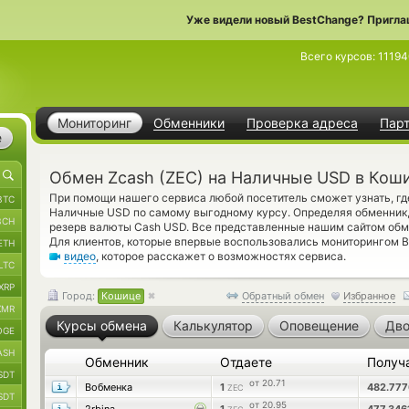
Уже видели новый BestChange? Пригла
Всего курсов:
11194
Мониторинг
Обменники
Проверка адреса
Пар
е
Обмен Zcash (ZEC) на Наличные USD в Кош
При помощи нашего сервиса любой посетитель сможет узнать, гд
BTC
Наличные USD по самому выгодному курсу. Определяя обменник, 
BCH
резерв валюты Cash USD. Все представленные нашим сайтом обм
Для клиентов, которые впервые воспользовались мониторингом B
ETH
видео
, которое расскажет о возможностях сервиса.
LTC
XRP
Город:
Кошице
Обратный обмен
Избранное
XMR
Курсы обмена
Калькулятор
Оповещение
Дво
OGE
ASH
Обменник
Отдаете
Получ
SDT
от 20.71
Вобменка
1
482.77
ZEC
SDT
от 20.95