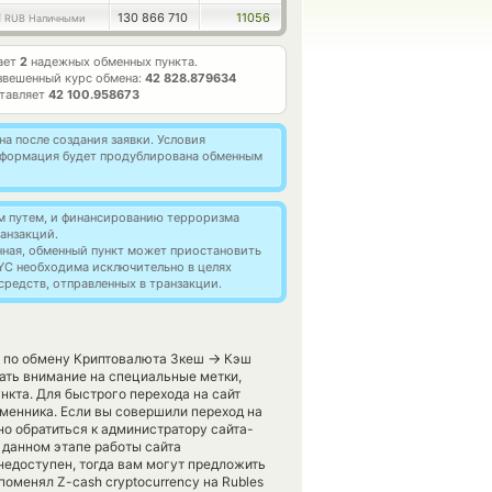
1
130 866 710
11056
RUB Наличными
ает
2
надежных обменных пункта.
звешенный курс обмена:
42 828.879634
ставляет
42 100.958673
а после создания заявки. Условия
информация будет продублирована обменным
м путем, и финансированию терроризма
анзакций.
нная, обменный пункт может приостановить
YC необходима исключительно в целях
редств, отправленных в транзакции.
→
и по обмену Криптовалюта Зкеш
Кэш
ать внимание на специальные метки,
кта. Для быстрого перехода на сайт
менника. Если вы совершили переход на
о обратиться к администратору сайта-
а данном этапе работы сайта
едоступен, тогда вам могут предложить
поменял Z-cash cryptocurrency на Rubles