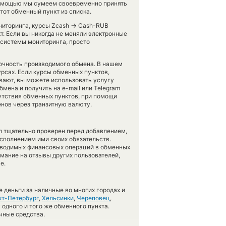
й помощью мы сумеем своевременно принять
от обменный пункт из списка.
→
ниторинга, курсы Zcash
Cash-RUB
т. Если вы никогда не меняли электронные
системы мониторинга, просто
точность производимого обмена. В нашем
урсах. Если курсы обменных пунктов,
вают, вы можете использовать услугу
бмена и получить на e-mail или Telegram
сутствия обменных пунктов, при помощи
нов через транзитную валюту.
л тщательно проверен перед добавлением,
сполнением ими своих обязательств.
оводимых финансовых операций в обменных
имание на отзывы других пользователей,
е.
 деньги за наличные во многих городах и
кт-Петербург
,
Хельсинки
,
Череповец
,
 одного и того же обменного пункта.
чные средства.