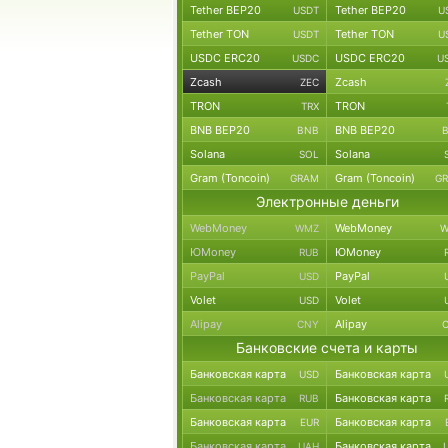
Tether BEP20
Tether BEP20
USDT
U
Tether TON
Tether TON
USDT
U
USDC ERC20
USDC ERC20
USDC
U
Zcash
Zcash
ZEC
TRON
TRON
TRX
BNB BEP20
BNB BEP20
BNB
Solana
Solana
SOL
Gram (Toncoin)
Gram (Toncoin)
GRAM
G
Электронные деньги
WebMoney
WebMoney
WMZ
W
ЮMoney
ЮMoney
RUB
PayPal
PayPal
USD
Volet
Volet
USD
Alipay
Alipay
CNY
Банковские счета и карты
Банковская карта
Банковская карта
USD
Банковская карта
Банковская карта
RUB
Банковская карта
Банковская карта
EUR
Банковская карта
Банковская карта
UAH