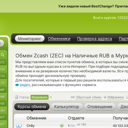
Уже видели новый BestChange? Пригла
Всего курсов:
12532
Мониторинг
Обменники
Проверка адреса
Пар
е
Обмен Zcash (ZEC) на Наличные RUB в Мур
Мы представляем вам список пунктов обмена, в которых вы смож
BTC
RUB по выгодным курсам в сети Интернет. При подборе подходяще
BCH
внимание и на резервное количество необходимой валюты. Все 
обмена проходят доскональную проверку.
ETH
Для посетителей, которые в первый раз решили воспользоваться
LTC
видео
, рассказывающее о функциях сервиса.
XRP
XMR
Город:
Мурманск
Обратный обмен
Избранное
OGE
Курсы обмена
Калькулятор
Оповещение
Дво
ASH
SDT
Обменник
Отдаете
Получа
SDT
от 150
ChBy
1
43 122.2
ZEC