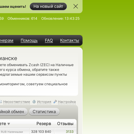
На новый сайт
шаем оценить!
59
Обменников:
614
Обновление:
13:43:25
тнерам
Помощь
FAQ
Контакты
манске
ете обменивать Zcash (ZEC) на Наличные
го курса обмена, обратите также
предлагаемые нашим сервисом пункты
 мониторингом, советуем специальное
Несоответствие
История
Настройка
йной обмен
Статистика
ете
Резерв
Отзывы
▼
3
328 103 840
3133
RUB Наличными