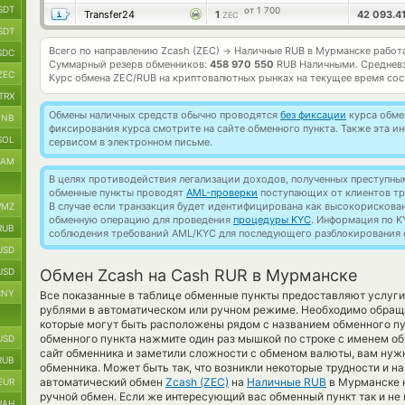
SDT
от 1 700
Transfer24
1
42 093.4
ZEC
SDT
Всего по направлению Zcash (ZEC)
Наличные RUB в Мурманске работ
→
SDC
Суммарный резерв обменников:
458 970 550
RUB Наличными.
Среднев
ZEC
Курс обмена
ZEC/RUB
на криптовалютных рынках на текущее время со
TRX
Обмены наличных средств обычно проводятся
без фиксации
курса обмен
BNB
фиксирования курса смотрите на сайте обменного пункта. Также эта 
SOL
сервисом в электронном письме.
RAM
В целях противодействия легализации доходов, полученных преступны
обменные пункты проводят
AML-проверки
поступающих от клиентов тр
В случае если транзакция будет идентифицирована как высокорискова
MZ
обменную операцию для проведения
процедуры KYC
. Информация по K
RUB
соблюдения требований AML/KYC для последующего разблокирования с
USD
USD
Обмен Zcash на Cash RUR в Мурманске
CNY
Все показанные в таблице обменные пункты предоставляют услуг
рублями в автоматическом или ручном режиме. Необходимо обращ
которые могут быть расположены рядом с названием обменного пун
обменного пункта нажмите один раз мышкой по строке с именем об
USD
сайт обменника и заметили сложности с обменом валюты, вам нужн
RUB
обменника. Может быть так, что возникли некоторые трудности и н
автоматический обмен
Zcash (ZEC)
на
Наличные RUB
в Мурманске н
EUR
ручной обмен. Если же интересующий вас обменный пункт так и не 
UAH