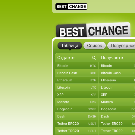
Таблица
Список
Популярно
Bitcoin
Bitcoin
BTC
Bitcoin Cash
Bitcoin Cash
BCH
Ethereum
Ethereum
ETH
Litecoin
Litecoin
LTC
XRP
XRP
XRP
Monero
Monero
XMR
Dogecoin
Dogecoin
DOGE
D
Dash
Dash
DASH
D
Tether ERC20
Tether ERC20
USDT
U
Tether TRC20
Tether TRC20
USDT
U