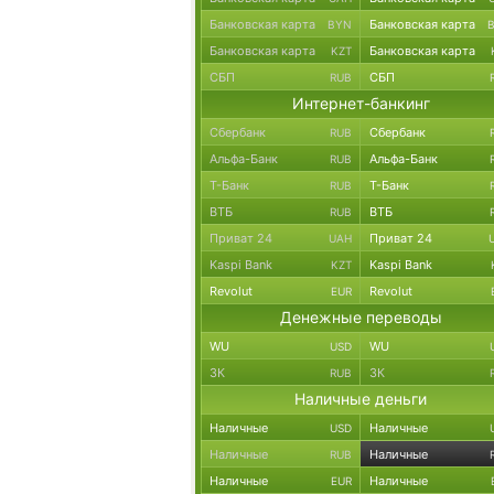
Банковская карта
Банковская карта
BYN
Банковская карта
Банковская карта
KZT
СБП
СБП
RUB
Интернет-банкинг
Сбербанк
Сбербанк
RUB
Альфа-Банк
Альфа-Банк
RUB
Т-Банк
Т-Банк
RUB
ВТБ
ВТБ
RUB
Приват 24
Приват 24
UAH
Kaspi Bank
Kaspi Bank
KZT
Revolut
Revolut
EUR
Денежные переводы
WU
WU
USD
ЗК
ЗК
RUB
Наличные деньги
Наличные
Наличные
USD
Наличные
Наличные
RUB
Наличные
Наличные
EUR