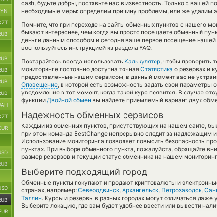
cash, будьте добры, поставьте нас в известность. Только с ваше
необходимые меры: определим причину проблемы, или же удалим эт
BYN
KZT
Помните, что при переходе на сайты обменных пунктов с нашего мо
бывают интереснее, чем когда вы просто посещаете обменный пунк
RUB
деньги данным способом и сегодня ваше первое посещение нашей 
воспользуйтесь инструкцией из раздела FAQ.
RUB
Постарайтесь всегда использовать
Калькулятор
, чтобы проверить 
мониторинге постоянно доступна точная
Статистика
о резервах и к
RUB
предоставленные нашим сервисом, в данный момент вас не устраи
RUB
Оповещение
, в которой есть возможность задать свои параметры о
уведомление в тот момент, когда такой курс появится. В случае от
RUB
функции
Двойной обмен
вы найдете приемлемый вариант двух обме
UAH
Надежность обменных сервисов
KZT
Каждый из обменных пунктов, присутствующих на нашем сайте, бы
EUR
при этом команда BestChange непрерывно следит за надлежащим и
Использование мониторинга позволяет повысить безопасность пр
пунктах. При выборе обменного пункта, пожалуйста, обращайте вн
USD
размер резервов и текущий статус обменника на нашем мониторинг
RUB
Выберите подходящий город
Обменные пункты покупают и продают криптовалюты и электронные
USD
странах, например:
Северодвинск
,
Архангельск
,
Петрозаводск
,
Сан
Таллин
. Курсы и резервы в разных городах могут отличаться даже у
RUB
Выберите локацию, где вам будет удобнее ввести или вывести нали
EUR