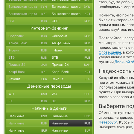
cash, будьте добры
Банковская карта
Банковская карта
необходимые меры: 
BYN
BYN
Банковская карта
Банковская карта
KZT
KZT
Помните, что при п
бывают интереснее,
СБП
СБП
RUB
RUB
деньги данным спо
Интернет-банкинг
воспользуйтесь инс
Сбербанк
Сбербанк
RUB
RUB
Постарайтесь всег
мониторинге посто
Альфа-Банк
Альфа-Банк
RUB
RUB
предоставленные н
Т-Банк
Т-Банк
RUB
RUB
Оповещение
, в ко
уведомление в тот 
ВТБ
ВТБ
RUB
RUB
функции
Двойной о
Приват 24
Приват 24
UAH
UAH
Надежность 
Kaspi Bank
Kaspi Bank
KZT
KZT
Каждый из обменны
Revolut
Revolut
EUR
EUR
при этом команда 
Денежные переводы
Использование мон
пунктах. При выбор
WU
WU
USD
USD
размер резервов и 
ЗК
ЗК
RUB
RUB
Выберите по
Наличные деньги
Обменные пункты по
Наличные
Наличные
USD
USD
странах, например:
Петербург
. Курсы 
Наличные
Наличные
RUB
RUB
Выберите локацию, 
Наличные
Наличные
EUR
EUR