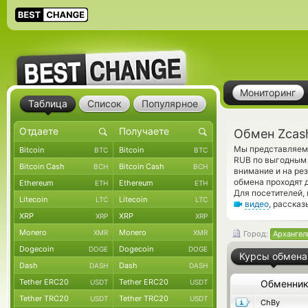
Мониторинг
Таблица
Список
Популярное
Обмен Zcash
Мы представляем 
Bitcoin
Bitcoin
BTC
BTC
RUB по выгодным 
Bitcoin Cash
Bitcoin Cash
BCH
BCH
внимание и на ре
обмена проходят 
Ethereum
Ethereum
ETH
ETH
Для посетителей,
Litecoin
Litecoin
LTC
LTC
видео
, расска
XRP
XRP
XRP
XRP
Monero
Monero
XMR
XMR
Город:
Архангел
Dogecoin
Dogecoin
DOGE
DOGE
Курсы обмена
Dash
Dash
DASH
DASH
Tether ERC20
Tether ERC20
USDT
USDT
Обменни
Tether TRC20
Tether TRC20
USDT
USDT
ChBy