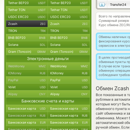
Tether BEP20
Tether BEP20
USDT
USDT
Transfer24
Tether TON
Tether TON
USDT
USDT
Всего по направлен
USDC ERC20
USDC ERC20
USDC
USDC
Суммарный резерв
Zcash
Zcash
ZEC
ZEC
Курс обмена
ZEC/R
TRON
TRON
TRX
TRX
Обмены наличных с
BNB BEP20
BNB BEP20
BNB
BNB
фиксирования курс
Solana
Solana
SOL
SOL
сервисом в электр
Gram (Toncoin)
Gram (Toncoin)
GRAM
GRAM
В целях противоде
Электронные деньги
обменные пункты п
WebMoney
WebMoney
В случае если тра
WMZ
WMZ
обменную операци
ЮMoney
ЮMoney
RUB
RUB
соблюдения требов
PayPal
PayPal
USD
USD
Volet
Volet
USD
USD
Обмен Zcash 
Alipay
Alipay
CNY
CNY
Все показанные в 
рублями в автомат
Банковские счета и карты
которые могут быть
Банковская карта
Банковская карта
обменного пункта н
USD
USD
сайт обменника и з
Банковская карта
Банковская карта
RUB
RUB
обменника. Может б
Банковская карта
Банковская карта
автоматический о
EUR
EUR
ручной обмен. Если
Банковская карта
Банковская карта
UAH
UAH