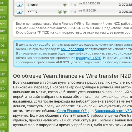
SDT
от 0.24436035
4esnok
1
3 273.8
YFI
SDT
от 0.186029
KZ007
1
3 225.
YFI
SDC
Всего по направлению Yearn Finance (YFI)
Банковский счет NZD работ
→
ZEC
Суммарный резерв обменников:
3 545 436
NZD Банк.
Средневзвешенный
TRX
Курс обмена
YFI/NZD
на криптовалютных рынках на текущее время сос
BNB
В целях противодействия легализации доходов, полученных преступны
SOL
обменные пункты проводят
AML-проверки
поступающих от клиентов тр
YFI
В случае если транзакция будет идентифицирована как высокорискова
обменную операцию для проведения
процедуры KYC
. Информация по K
RAM
соблюдения требований AML/KYC для последующего разблокирования с
MZ
Об обмене Yearn.finance на Wire transfer NZD
RUB
Все указанные в таблице пункты обмена предоставляют услуги по 
Банковский перевод в новозеландский долларе в ручном или автом
USD
внимание на метки, которые бывают установлены около названий о
USD
перейти на сайт выбранного вами обменника при помощи однократн
названием. Если после перехода на вебсайт обмена валют вами не
CNY
деньги, советуем сразу же обратиться к онлайн-консультанту сайт
автоматические обмены
Yearn Finance (YFI)
на
Банковский счет NZ
вручную. Если же обменять Yearn Finance Cryptocurrency на Wire tran
USD
удалось, просим написать нам об этой ситуации. Только с вашей
RUB
нужные меры: определим причину проблемы, либо же отключим дан
EUR