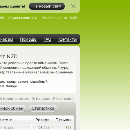
На новый сайт
шаем оценить!
95
Обменников:
614
Обновление:
10:15:35
тнерам
Помощь
FAQ
Контакты
чет NZD
жете довольно просто обменивать Yearn
. Определите подходящий обменный курс,
представленные нашим сервисом обменные
ые, представлен подробный
estChange.
Несоответствие
История
Настройка
йной обмен
Статистика
аете
Резерв
Отзывы
▼
1
108 244
1537
NZD Банк