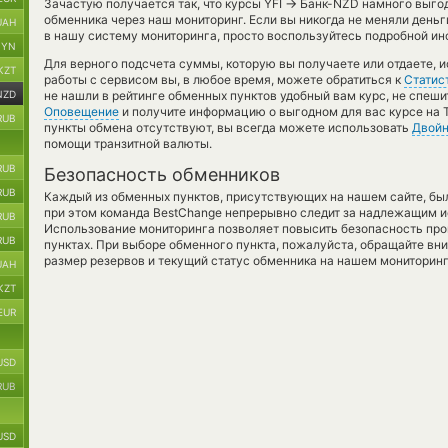
→
Зачастую получается так, что курсы YFI
Банк-NZD намного выгодн
обменника через наш мониторинг. Если вы никогда не меняли день
UAH
в нашу систему мониторинга, просто воспользуйтесь подробной ин
BYN
Для верного подсчета суммы, которую вы получаете или отдаете, 
KZT
работы с сервисом вы, в любое время, можете обратиться к
Статис
NZD
не нашли в рейтинге обменных пунктов удобный вам курс, не спеши
Оповещение
и получите информацию о выгодном для вас курсе на T
RUB
пункты обмена отсутствуют, вы всегда можете использовать
Двойн
помощи транзитной валюты.
RUB
Безопасность обменников
RUB
Каждый из обменных пунктов, присутствующих на нашем сайте, бы
при этом команда BestChange непрерывно следит за надлежащим и
RUB
Использование мониторинга позволяет повысить безопасность пр
RUB
пунктах. При выборе обменного пункта, пожалуйста, обращайте вн
размер резервов и текущий статус обменника на нашем мониторинг
UAH
KZT
EUR
USD
RUB
USD