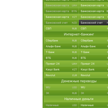
Банковская карта
Банковская карта
UAH
Банковская карта
Банковская карта
BYN
Банковская карта
Банковская карта
KZT
Банковский счет
Банковский счет
NZD
СБП
СБП
RUB
Интернет-банкинг
Сбербанк
Сбербанк
RUB
Альфа-Банк
Альфа-Банк
RUB
Т-Банк
Т-Банк
RUB
ВТБ
ВТБ
RUB
Приват 24
Приват 24
UAH
Kaspi Bank
Kaspi Bank
KZT
Revolut
Revolut
EUR
Денежные переводы
WU
WU
USD
ЗК
ЗК
RUB
Наличные деньги
Наличные
Наличные
USD