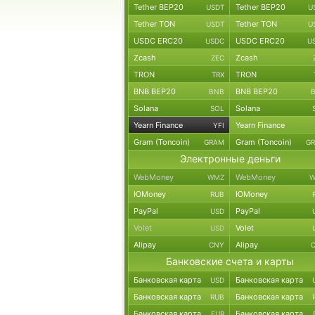
Tether BEP20
Tether BEP20
USDT
U
Tether TON
Tether TON
USDT
U
USDC ERC20
USDC ERC20
USDC
U
Zcash
Zcash
ZEC
TRON
TRON
TRX
BNB BEP20
BNB BEP20
BNB
Solana
Solana
SOL
Yearn Finance
Yearn Finance
YFI
Gram (Toncoin)
Gram (Toncoin)
GRAM
G
Электронные деньги
WebMoney
WebMoney
WMZ
W
ЮMoney
ЮMoney
RUB
PayPal
PayPal
USD
Volet
Volet
USD
Alipay
Alipay
CNY
Банковские счета и карты
Банковская карта
Банковская карта
USD
Банковская карта
Банковская карта
RUB
Банковская карта
Банковская карта
EUR