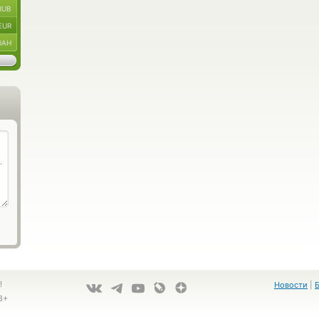
RUB
EUR
UAH
!
Новости
|
8+