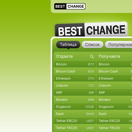
Таблица
Список
Популярно
Bitcoin
Bitcoin
BTC
Bitcoin Cash
Bitcoin Cash
BCH
Ethereum
Ethereum
ETH
Litecoin
Litecoin
LTC
XRP
XRP
XRP
Monero
Monero
XMR
Dogecoin
Dogecoin
DOGE
D
Dash
Dash
DASH
D
Tether ERC20
Tether ERC20
USDT
U
Tether TRC20
Tether TRC20
USDT
U