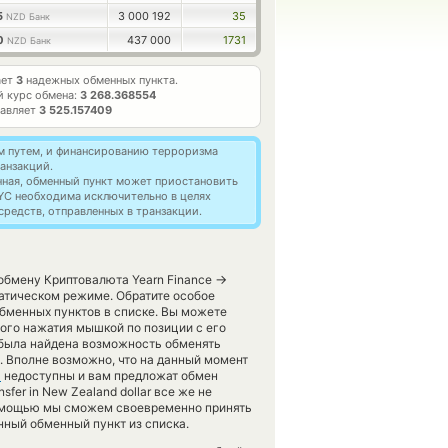
5
3 000 192
35
NZD Банк
30
437 000
1731
NZD Банк
ает
3
надежных обменных пункта.
 курс обмена:
3 268.368554
тавляет
3 525.157409
м путем, и финансированию терроризма
анзакций.
нная, обменный пункт может приостановить
YC необходима исключительно в целях
редств, отправленных в транзакции.
→
обмену Криптовалюта Yearn Finance
атическом режиме. Обратите особое
бменных пунктов в списке. Вы можете
ого нажатия мышкой по позиции с его
 была найдена возможность обменять
а. Вполне возможно, что на данный момент
D
недоступны и вам предложат обмен
sfer in New Zealand dollar все же не
 помощью мы сможем своевременно принять
ный обменный пункт из списка.