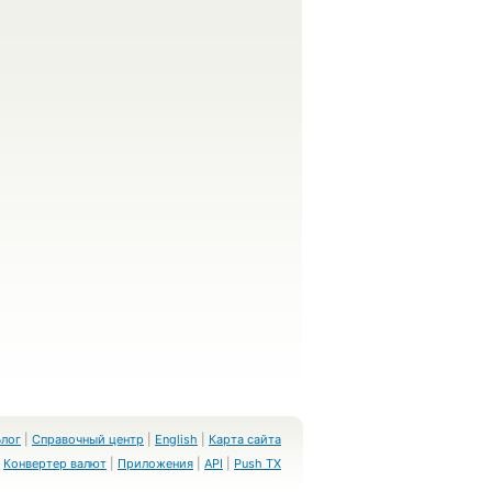
Блог
|
Справочный центр
|
English
|
Карта сайта
Конвертер валют
|
Приложения
|
API
|
Push TX