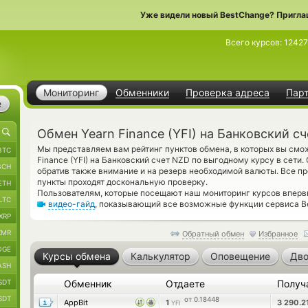
Уже видели новый BestChange? Пригла
Всего курсов:
12427
Мониторинг
Обменники
Проверка адреса
Пар
е
Обмен Yearn Finance (YFI) на Банковский с
Мы представляем вам рейтинг пунктов обмена, в которых вы смо
BTC
Finance (YFI) на Банковский счет NZD по выгодному курсу в сети
BCH
обратив также внимание и на резерв необходимой валюты. Все 
пункты проходят доскональную проверку.
ETH
Пользователям, которые посещают наш мониторинг курсов вперв
LTC
видео-гайд
, показывающий все возможные функции сервиса B
XRP
XMR
Обратный обмен
Избранное
OGE
Курсы обмена
Калькулятор
Оповещение
Дво
ASH
SDT
Обменник
Отдаете
Получ
SDT
от 0.18448
AppBit
1
3 290.2
YFI