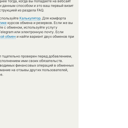
ее тогда, когда вы попадаете на вебсайт
ги данным способом и это ваш первый визит
струкцией из раздела FAQ.
используйте
Калькулятор
. Для комфорта
тике
курсов обмена и резервов. Если же вы
те с обменом, используйте услугу
elegram или электронную почту. Если
ой обмен
и найти вариант двух обменов при
л тщательно проверен перед добавлением,
сполнением ими своих обязательств.
оводимых финансовых операций в обменных
имание на отзывы других пользователей,
е.