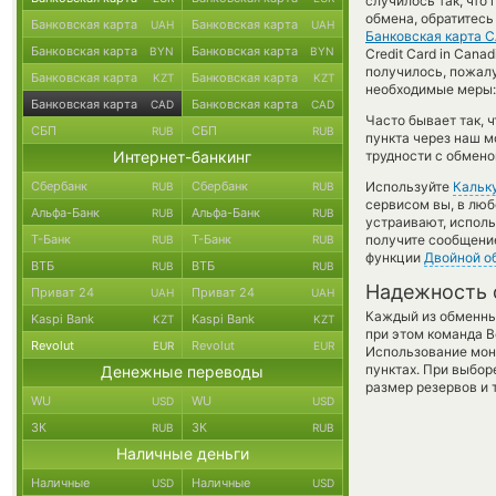
случилось так, что
обмена, обратитесь
Банковская карта
Банковская карта
UAH
UAH
Банковская карта 
Банковская карта
Банковская карта
BYN
BYN
Credit Card in Cana
получилось, пожал
Банковская карта
Банковская карта
KZT
KZT
необходимые меры:
Банковская карта
Банковская карта
CAD
CAD
Часто бывает так, 
СБП
СБП
RUB
RUB
пункта через наш м
Интернет-банкинг
трудности с обмено
Сбербанк
Сбербанк
Используйте
Кальк
RUB
RUB
сервисом вы, в люб
Альфа-Банк
Альфа-Банк
RUB
RUB
устраивают, испол
Т-Банк
Т-Банк
получите сообщение
RUB
RUB
функции
Двойной о
ВТБ
ВТБ
RUB
RUB
Надежность 
Приват 24
Приват 24
UAH
UAH
Каждый из обменны
Kaspi Bank
Kaspi Bank
KZT
KZT
при этом команда 
Revolut
Revolut
EUR
EUR
Использование мон
пунктах. При выбор
Денежные переводы
размер резервов и 
WU
WU
USD
USD
ЗК
ЗК
RUB
RUB
Наличные деньги
Наличные
Наличные
USD
USD