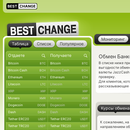
Мониторинг
Таблица
Список
Популярное
Обмен Банк
В списке ниже пр
Bitcoin
Bitcoin
BTC
BTC
выгодности обмен
Bitcoin Cash
Bitcoin Cash
BCH
BCH
валюты JazzCash
проверку.
Ethereum
Ethereum
ETH
ETH
Для клиентов, ко
Litecoin
Litecoin
LTC
LTC
рассказывающее о
XRP
XRP
XRP
XRP
Monero
Monero
XMR
XMR
Dogecoin
Dogecoin
DOGE
DOGE
Курсы обмена
Dash
Dash
DASH
DASH
Tether ERC20
Tether ERC20
USDT
USDT
К сожалению, на
Tether TRC20
Tether TRC20
USDT
USDT
направлением об