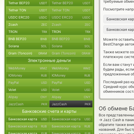
требуемые обмен
Tether BEP20
Tether BEP20
USDT
USDT
Посмотрите напр
Tether TON
Tether TON
USDT
USDT
USDC ERC20
USDC ERC20
USDC
USDC
Банковская ка
Zcash
Zcash
ZEC
ZEC
Банковская ка
TRON
TRON
TRX
TRX
BNB BEP20
BNB BEP20
BNB
BNB
Можете оставит
BestChange авто
Solana
Solana
SOL
SOL
Также можете о
Gram (Toncoin)
Gram (Toncoin)
GRAM
GRAM
платежную систе
Электронные деньги
Если вам станут
WebMoney
WebMoney
WMZ
WMZ
будем рады, есл
предложенные об
ЮMoney
ЮMoney
RUB
RUB
Последний раз к
PayPal
PayPal
USD
USD
Средний курс об
Volet
Volet
USD
USD
обменников сос
Alipay
Alipay
CNY
CNY
JazzCash
JazzCash
PKR
PKR
Об обмене Б
Банковские счета и карты
Все представленные
Банковская карта
Банковская карта
USD
USD
→
Jazz Cash в паки
обратите также вни
Банковская карта
Банковская карта
RUB
RUB
названий. Для быст
Банковская карта
Банковская карта
EUR
EUR