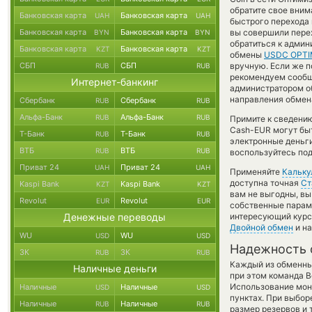
обратите свое вним
Банковская карта
Банковская карта
UAH
UAH
быстрого перехода 
Банковская карта
Банковская карта
вы совершили перех
BYN
BYN
обратиться к админ
Банковская карта
Банковская карта
KZT
KZT
обмены
USDC OPTI
СБП
СБП
вручную. Если же по
RUB
RUB
рекомендуем сообщ
Интернет-банкинг
администратором об
направления обмен
Сбербанк
Сбербанк
RUB
RUB
Альфа-Банк
Альфа-Банк
RUB
RUB
Примите к сведению
Cash-EUR могут быт
Т-Банк
Т-Банк
RUB
RUB
электронные деньг
ВТБ
ВТБ
RUB
RUB
воспользуйтесь под
Приват 24
Приват 24
UAH
UAH
Применяйте
Кальку
доступна точная
Ст
Kaspi Bank
Kaspi Bank
KZT
KZT
вам не выгодны, в
Revolut
Revolut
EUR
EUR
собственные параме
Денежные переводы
интересующий курс 
Двойной обмен
и на
WU
WU
USD
USD
Надежность 
ЗК
ЗК
RUB
RUB
Каждый из обменны
Наличные деньги
при этом команда 
Использование мон
Наличные
Наличные
USD
USD
пунктах. При выбор
Наличные
Наличные
RUB
RUB
размер резервов и 