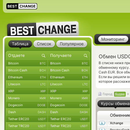
Мониторинг
Таблица
Список
Популярное
Обмен USDC
В списке ниже п
Bitcoin
Bitcoin
BTC
BTC
обменному курсу.
Bitcoin Cash
Bitcoin Cash
BCH
BCH
Cash EUR. Все об
Если вы решили в
Ethereum
Ethereum
ETH
ETH
которое расскаже
Litecoin
Litecoin
LTC
LTC
XRP
XRP
XRP
XRP
Город:
Будва
Monero
Monero
XMR
XMR
Курсы обмена
Dogecoin
Dogecoin
DOGE
DOGE
Dash
Dash
DASH
DASH
Обменни
Tether ERC20
Tether ERC20
USDT
USDT
Xchange
Tether TRC20
Tether TRC20
USDT
USDT