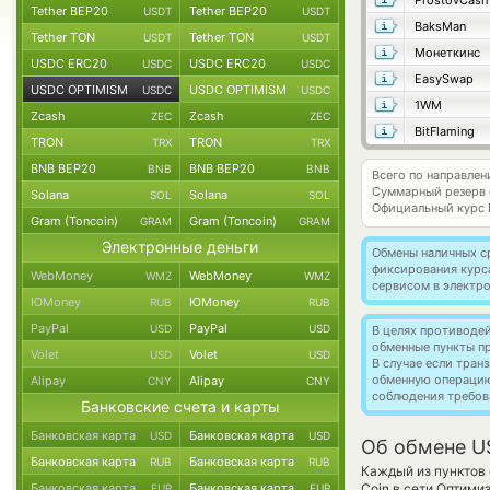
ProstovCash
Tether BEP20
Tether BEP20
USDT
USDT
BaksMan
Tether TON
Tether TON
USDT
USDT
Монеткинс
USDC ERC20
USDC ERC20
USDC
USDC
EasySwap
USDC OPTIMISM
USDC OPTIMISM
USDC
USDC
1WM
Zcash
Zcash
ZEC
ZEC
BitFlaming
TRON
TRON
TRX
TRX
BNB BEP20
BNB BEP20
BNB
BNB
Всего по направле
Суммарный резерв
Solana
Solana
SOL
SOL
Официальный курс
Gram (Toncoin)
Gram (Toncoin)
GRAM
GRAM
Электронные деньги
Обмены наличных с
фиксирования курс
WebMoney
WebMoney
WMZ
WMZ
сервисом в электр
ЮMoney
ЮMoney
RUB
RUB
PayPal
PayPal
USD
USD
В целях противоде
обменные пункты п
Volet
Volet
USD
USD
В случае если тра
обменную операци
Alipay
Alipay
CNY
CNY
соблюдения требов
Банковские счета и карты
Банковская карта
Банковская карта
USD
USD
Об обмене U
Банковская карта
Банковская карта
RUB
RUB
Каждый из пунктов 
Банковская карта
Банковская карта
Coin в сети Оптими
EUR
EUR