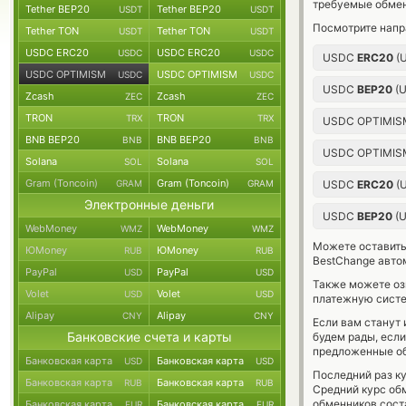
требуемые обмен
Tether BEP20
Tether BEP20
USDT
USDT
Посмотрите напр
Tether TON
Tether TON
USDT
USDT
USDC ERC20
USDC ERC20
USDC
USDC
USDC
ERC20
(
USDC OPTIMISM
USDC OPTIMISM
USDC
USDC
USDC
BEP20
(
Zcash
Zcash
ZEC
ZEC
TRON
TRON
TRX
TRX
USDC OPTIMIS
BNB BEP20
BNB BEP20
BNB
BNB
USDC OPTIMIS
Solana
Solana
SOL
SOL
Gram (Toncoin)
Gram (Toncoin)
GRAM
GRAM
USDC
ERC20
(
Электронные деньги
USDC
BEP20
(
WebMoney
WebMoney
WMZ
WMZ
Можете оставит
ЮMoney
ЮMoney
RUB
RUB
BestChange авто
PayPal
PayPal
USD
USD
Также можете о
Volet
Volet
USD
USD
платежную сист
Alipay
Alipay
CNY
CNY
Если вам станут
Банковские счета и карты
будем рады, есл
предложенные об
Банковская карта
Банковская карта
USD
USD
Последний раз к
Банковская карта
Банковская карта
RUB
RUB
Средний курс об
обменников сос
Банковская карта
Банковская карта
EUR
EUR