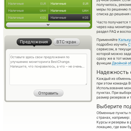
Наличные
Наличные
EUR
EUR
получилось, реком
меры по решению пр
Наличные
Наличные
UAH
UAH
списка до решения 
Наличные
Наличные
KGS
KGS
Часто получается 
через наш монитори
раздел FAQ и воспо
Применяйте
Кальку
Предложения
BTC-кран
подробно изучить
С
сервисом, в текущи
которой можно зада
сразу же в тот мом
функции
Двойной о
Надежность 
Каждый из обменны
при этом команда 
Использование мон
пунктах. При выбор
размер резервов и 
Выберите по
Обменные пункты по
странах, например:
Курсы и резервы в 
локацию, где вам б