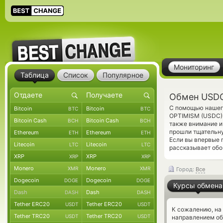
Мониторинг
Таблица
Список
Популярное
Обмен USDC
С помощью нашего
Bitcoin
Bitcoin
BTC
BTC
OPTIMISM (USDC) 
Bitcoin Cash
Bitcoin Cash
BCH
BCH
также внимание и
прошли тщательну
Ethereum
Ethereum
ETH
ETH
Если вы впервые 
Litecoin
Litecoin
LTC
LTC
рассказывает обо
XRP
XRP
XRP
XRP
Monero
Monero
XMR
XMR
Город:
Все
Dogecoin
Dogecoin
DOGE
DOGE
Курсы обмена
Dash
Dash
DASH
DASH
Tether ERC20
Tether ERC20
USDT
USDT
К сожалению, на
Tether TRC20
Tether TRC20
USDT
USDT
направлением о