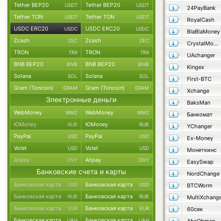
Tether BEP20
Tether BEP20
USDT
USDT
24PayBank
Tether TON
Tether TON
USDT
USDT
RoyalCash
USDC ERC20
USDC ERC20
USDC
USDC
BlaBlaMoney
Zcash
Zcash
ZEC
ZEC
CrystalMoney
TRON
TRON
TRX
TRX
UAchanger
BNB BEP20
BNB BEP20
BNB
BNB
Kingex
Solana
Solana
SOL
SOL
First-BTC
Gram (Toncoin)
Gram (Toncoin)
GRAM
GRAM
Xchange
Электронные деньги
BaksMan
WebMoney
WebMoney
WMZ
WMZ
Банкомат
ЮMoney
ЮMoney
RUB
RUB
YChanger
PayPal
PayPal
USD
USD
Ex-Money
Volet
Volet
USD
USD
Монеткинс
Alipay
Alipay
CNY
CNY
EasySwap
Банковские счета и карты
NordChange
Банковская карта
Банковская карта
USD
USD
BTCWorm
Банковская карта
Банковская карта
RUB
RUB
MultiXchang
Банковская карта
Банковская карта
EUR
EUR
60сек
Банковская карта
Банковская карта
UAH
UAH