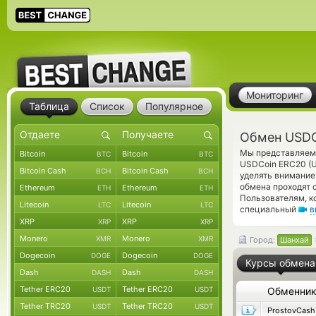
Мониторинг
Таблица
Список
Популярное
Обмен USDC
Мы представляем 
Bitcoin
Bitcoin
BTC
BTC
USDCoin ERC20 (
Bitcoin Cash
Bitcoin Cash
BCH
BCH
уделять внимание
обмена проходят 
Ethereum
Ethereum
ETH
ETH
Пользователям, к
Litecoin
Litecoin
LTC
LTC
специальный
в
XRP
XRP
XRP
XRP
Monero
Monero
XMR
XMR
Город:
Шанхай
Dogecoin
Dogecoin
DOGE
DOGE
Курсы обмена
Dash
Dash
DASH
DASH
Tether ERC20
Tether ERC20
USDT
USDT
Обменни
Tether TRC20
Tether TRC20
USDT
USDT
ProstovCash