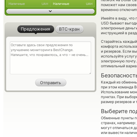
Наличные
Наличные
UAH
UAH
поможет нам своев
временно отключить
Имейте в виду, что
USD бывают выгодне
электронные деньги
Предложения
BTC-кран
инструкцией в разд
Старайтесь каждый
комфорта использов
и резервов. Если в
используйте услуг
электронную почту.
оптимальный вариан
Безопасност
Каждый из обменны
при этом команда 
Использование мон
пунктах. При выбор
размер резервов и 
Выберите по
Обменные пункты по
странах, например:
могут отличаться д
или вывести наличн