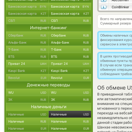
AbcObmen
Банковская карта
Банковская карта
BYN
BYN
CoinBlinker
Банковская карта
Банковская карта
KZT
KZT
Всего по направле
СБП
СБП
RUB
RUB
Суммарный резерв
Интернет-банкинг
Сбербанк
Сбербанк
Обмены наличных с
RUB
RUB
фиксирования курс
Альфа-Банк
Альфа-Банк
RUB
RUB
сервисом в электр
Т-Банк
Т-Банк
RUB
RUB
В целях противоде
ВТБ
ВТБ
RUB
RUB
обменные пункты п
Приват 24
Приват 24
UAH
UAH
В случае если тра
обменную операци
Kaspi Bank
Kaspi Bank
KZT
KZT
соблюдения требов
Revolut
Revolut
EUR
EUR
Денежные переводы
Об обмене U
WU
WU
USD
USD
В приведенной табл
или автоматически
ЗК
ЗК
RUB
RUB
внимание на специа
Наличные деньги
мгновенного перехо
перехода на вебса
Наличные
Наличные
USD
USD
незамедлительно об
Наличные
Наличные
RUB
RUB
данной стадии раб
Шанхае невозможны,
Наличные
Наличные
EUR
EUR
network на Dollar c