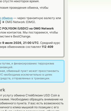
e спустя некоторое время.
словия проведения обмена, чтобы
о обмена
— через транзитную валюту или
→
OMG Network (OMG).
 POLYGON (USDC) на OMG Network
елом контактов. Мы постараемся, чтобы
истинге BestChange.
зе
9 июля 2026, 21:00 UTC
. Средний курс
зерв обменников составлял
112 409
м путем, и финансированию терроризма
анзакций.
нная, обменный пункт может приостановить
YC необходима исключительно в целях
редств, отправленных в транзакции.
ork
ет услугу обмена Стейблкоин USD Coin в
ежиме. Необходимо обращать внимание на
обменного пункта. У вас есть возможность
ничного клика мышкой по позиции с его