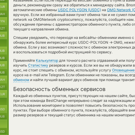
названием. Если после перехода на вебсайт обменного пункта вам
деньги, рекомендуем сразу же обратиться к менеджеру сайта. Впол
EUR
автоматические обмены
USDC POLYGON (USDC)
на
OMG Network (
UAH
вручную. Если же избранный вами пункт обмена так и не сумел поме
network на OMGNetwork cryptocurrency, пожалуйста, сообщите на
BYN
обсуждение причины с администратором обменного пункта, либо о
KZT
текущего направления обмена.
RUB
Спешим уведомить, что переходя на вебсайты-обменники именно с
→
обнаружить более интересный курс USDC-POLYGON
OMG, нежел
обмена. Если у вас возникают сложности с обменом электронных д
RUB
и воспользоваться подробной инструкцией по сервису.
RUB
Применяйте
Калькулятор
для точного расчета отдаваемой или пол
изучить
Статистику
резервов и курсов. Если же вы не обнаружили 
RUB
курс, не стоит спешить с обменом, используйте услугу
Оповещение
RUB
курсе на e-mail или Telegram. Если обменники не показаны, вы все
обменом
и найти лучший вариант двух обменов при помощи транзи
UAH
KZT
Безопасность обменных сервисов
EUR
Каждый из обменных пунктов, присутствующих на нашем сайте, бы
при этом команда BestChange непрерывно следит за надлежащим и
Использование мониторинга позволяет повысить безопасность пр
USD
пунктах. При выборе обменного пункта, пожалуйста, обращайте вн
размер резервов и текущий статус обменника на нашем мониторинг
RUB
USD