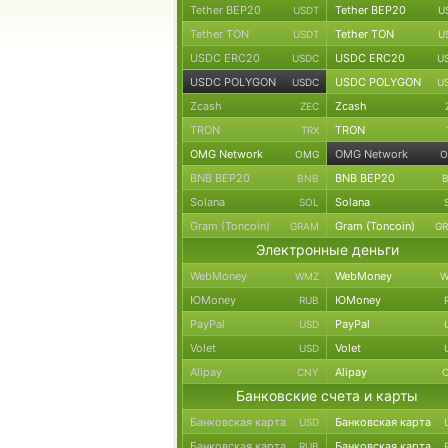
Tether BEP20
Tether BEP20
USDT
U
Tether TON
Tether TON
USDT
U
USDC ERC20
USDC ERC20
USDC
U
USDC POLYGON
USDC POLYGON
USDC
U
Zcash
Zcash
ZEC
TRON
TRON
TRX
OMG Network
OMG Network
OMG
O
BNB BEP20
BNB BEP20
BNB
Solana
Solana
SOL
Gram (Toncoin)
Gram (Toncoin)
GRAM
G
Электронные деньги
WebMoney
WebMoney
WMZ
W
ЮMoney
ЮMoney
RUB
PayPal
PayPal
USD
Volet
Volet
USD
Alipay
Alipay
CNY
Банковские счета и карты
Банковская карта
Банковская карта
USD
Банковская карта
Банковская карта
RUB