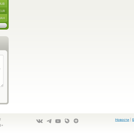
RUB
EUR
UAH
!
Новости
|
8+