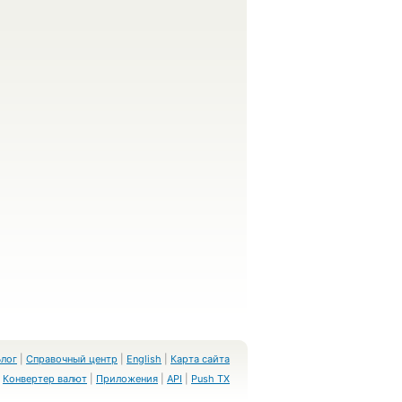
Блог
|
Справочный центр
|
English
|
Карта сайта
Конвертер валют
|
Приложения
|
API
|
Push TX