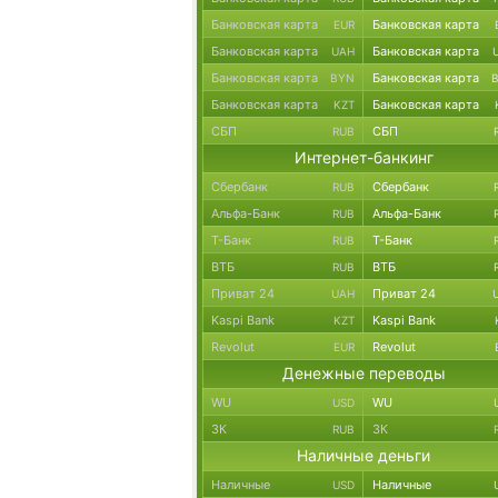
Банковская карта
Банковская карта
EUR
Банковская карта
Банковская карта
UAH
Банковская карта
Банковская карта
BYN
Банковская карта
Банковская карта
KZT
СБП
СБП
RUB
Интернет-банкинг
Сбербанк
Сбербанк
RUB
Альфа-Банк
Альфа-Банк
RUB
Т-Банк
Т-Банк
RUB
ВТБ
ВТБ
RUB
Приват 24
Приват 24
UAH
Kaspi Bank
Kaspi Bank
KZT
Revolut
Revolut
EUR
Денежные переводы
WU
WU
USD
ЗК
ЗК
RUB
Наличные деньги
Наличные
Наличные
USD