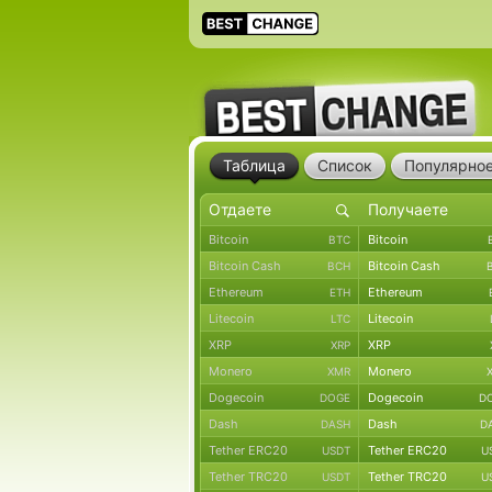
Таблица
Список
Популярно
Bitcoin
Bitcoin
BTC
Bitcoin Cash
Bitcoin Cash
BCH
Ethereum
Ethereum
ETH
Litecoin
Litecoin
LTC
XRP
XRP
XRP
Monero
Monero
XMR
Dogecoin
Dogecoin
DOGE
D
Dash
Dash
DASH
D
Tether ERC20
Tether ERC20
USDT
U
Tether TRC20
Tether TRC20
USDT
U