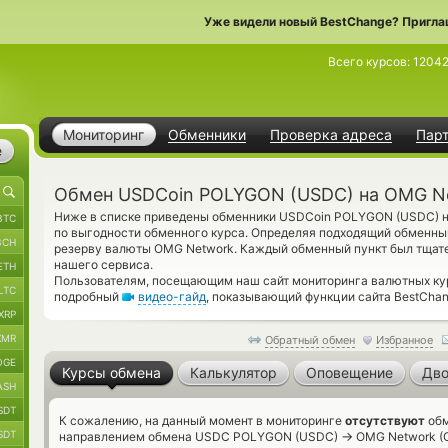
Уже видели новый BestChange? Пригла
Всего курсов:
1204
Мониторинг
Обменники
Проверка адреса
Пар
е
Обмен USDCoin POLYGON (USDC) на OMG N
Ниже в списке приведены обменники USDCoin POLYGON (USDC) н
BTC
по выгодности обменного курса. Определяя подходящий обменный
BCH
резерву валюты OMG Network. Каждый обменный пункт был тщат
нашего сервиса.
ETH
Пользователям, посещающим наш сайт мониторинга валютных кур
LTC
подробный
видео-гайд
, показывающий функции сайта BestChan
XRP
XMR
Обратный обмен
Избранное
OGE
Курсы обмена
Калькулятор
Оповещение
Дво
ASH
SDT
К сожалению, на данный момент в мониторинге
отсутствуют
обм
SDT
→
направлением обмена USDC POLYGON (USDC)
OMG Network (O