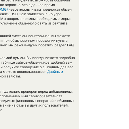
и не была найдена возможность обменять
не вероятно, что в данное время
OMG)
невозможны и вам предложат обмен
нять USD Coin stablecoin in Polygon
м. Мы вовремя примем необходимые меры:
тключение обменного сайта из рейтинга
 нашей системы мониторинга, вы можете
и при обыкновенном посещении пункта
енег, мы рекомендуем посетить раздел FAQ
учаемой суммы. Вы всегда можете подробно
в таблице сайтов-обменников удобный вам
и получите сообщение о выгодном для вас
гда можете воспользоваться
Двойным
тной валюты.
л тщательно проверен перед добавлением,
сполнением ими своих обязательств.
оводимых финансовых операций в обменных
имание на отзывы других пользователей,
е.