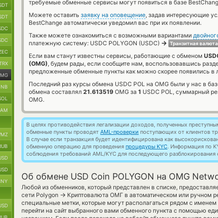
требуемые обменные сервисы могут появиться в базе BestChang
SDT
Можете оставить
заявку на оповещение
, задав интересующие у
SDT
BestChange автоматически уведомил вас при их появлении.
SDC
Также можете ознакомиться с возможными вариантами
двойног
SDC
→
платежную систему: USDC POLYGON (USDC)
Транзитная валюта
ZEC
Если вам станут известны сервисы, работающие с обменом
USDC
(OMG)
, будем рады, если сообщите нам, воспользовавшись разд
TRX
предложенные обменные пункты как можно скорее появились в л
MG
Последний раз курсы обмена USDC POL на OMG были у нас в ба
BNB
обмена составлял
21.613519
OMG за
1
USDC POL, суммарный ре
SOL
OMG.
RAM
В целях противодействия легализации доходов, полученных преступны
обменные пункты проводят
AML-проверки
поступающих от клиентов тр
MZ
В случае если транзакция будет идентифицирована как высокорискова
RUB
обменную операцию для проведения
процедуры KYC
. Информация по K
соблюдения требований AML/KYC для последующего разблокирования с
USD
USD
Об обмене USD Coin POLYGON на OMG Netw
CNY
Любой из обменников, который представлен в списке, предоставля
→
сети Polygon
Криптовалюта ОМГ в автоматическом или ручном р
специальные метки, которые могут располагаться рядом с именем 
USD
перейти на сайт выбранного вами обменного пункта с помощью еди
RUB