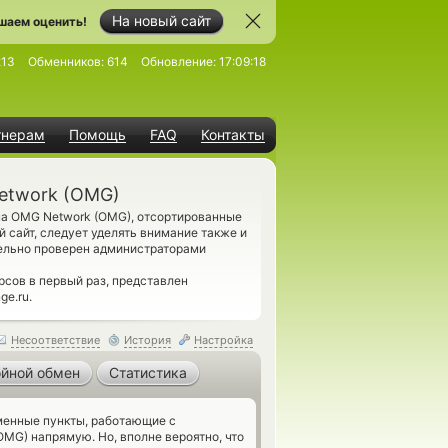
На новый сайт
шаем оценить!
213
Обменников:
614
Обновление:
17:09:18
тнерам
Помощь
FAQ
Контакты
etwork (OMG)
а OMG Network (OMG), отсортированные
 сайт, следует уделять внимание также и
ельно проверен администраторами
сов в первый раз, представлен
ge.ru.
Несоответствие
История
Настройка
йной обмен
Статистика
енные пункты, работающие с
MG) напрямую. Но, вполне вероятно, что