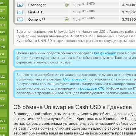
SDT
от 2 670
UAchanger
1
3.75419
UNI
SDT
от 2 984
First-BTC
1
3.7536
UNI
SDC
от 2 665
ObmenoFF
1
3.7536
UNI
ZEC
Всего по направлению Uniswap (UNI)
Наличные USD в Гданьске работ
→
TRX
Суммарный резерв обменников:
4 361 920
USD Наличными.
Средневзве
BNB
Курс обмена
UNI/USD
на криптовалютных рынках на текущее время сос
UNI
Обмены наличных средств обычно проводятся
без фиксации
курса обмен
SOL
фиксирования курса смотрите на сайте обменного пункта. Также эта 
RAM
сервисом в электронном письме.
В целях противодействия легализации доходов, полученных преступны
MZ
обменные пункты проводят
AML-проверки
поступающих от клиентов тр
В случае если транзакция будет идентифицирована как высокорискова
RUB
обменную операцию для проведения
процедуры KYC
. Информация по K
USD
соблюдения требований AML/KYC для последующего разблокирования с
USD
CNY
Об обмене Uniswap на Cash USD в Гданьске
В приведенной таблице вы можете увидеть ряд обменников, кажды
→
автоматический или ручной обмен Криптовалюта Юнисвап
Кэш д
USD
метки, которые временами установлены возле названий сайтов обм
на сайт пункта обмена кликните один раз мышью по строке с назва
RUB
вебсайт обменника вами не была найдена возможность проведени
EUR