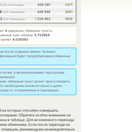
1
656 061
2471
USD Наличными
28
448 896
3061
USD Наличными
03
1 256 963
1659
USD Наличными
ает
4
надежных обменных пункта.
шенный курс обмена:
3.753964
тавляет
4.026293
а после создания заявки. Условия
информация будет продублирована обменным
м путем, и финансированию терроризма
анзакций.
нная, обменный пункт может приостановить
YC необходима исключительно в целях
редств, отправленных в транзакции.
й из которых способен совершить
олларами. Обратите особое внимание на
ена в таблице. Для мгновенного перехода
нием обменника. Если после перехода на
я операции, рекомендуем незамедлительно