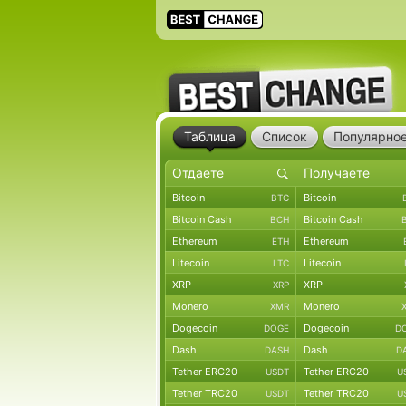
Таблица
Список
Популярно
Bitcoin
Bitcoin
BTC
Bitcoin Cash
Bitcoin Cash
BCH
Ethereum
Ethereum
ETH
Litecoin
Litecoin
LTC
XRP
XRP
XRP
Monero
Monero
XMR
Dogecoin
Dogecoin
DOGE
D
Dash
Dash
DASH
D
Tether ERC20
Tether ERC20
USDT
U
Tether TRC20
Tether TRC20
USDT
U