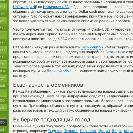
обратиться к менеджеру сайта. Бывают различные неполадки и сбо
Uniswap (UNI)
на
Наличные USD
в Гданьске совершить нельзя, но д
UAH
обменять Uni swap cryptocurrency на Dollar cash все-таки не удало
BYN
ситуации. Это поможет нам своевременно принять меры по решен
же вовсе удалить его из рейтингового списка до решения проблемы
KZT
RUB
→
Часто получается так, что курсы Uniswap
Cash-USD интереснее, к
пункта через наш сервис. Если у вас появились проблемы с обмено
советуем посетить раздел FAQ и воспользоваться понятной инструк
RUB
Старайтесь каждый раз использовать
Калькулятор
, чтобы сверить
RUB
нашем мониторинге постоянно доступна подробная
Статистика
о ку
представленные нашим сервисом, вас не устраивают, вы можете 
RUB
помощью которой имеется возможность задать свои параметры обме
RUB
Telegram оповещение в тот момент, когда такой курс появится. В сл
помощью функции
Двойной обмен
вы сможете найти приемлемый ва
UAH
валюту.
KZT
Безопасность обменников
EUR
Каждый из обменных пунктов, присутствующих на нашем сайте, бы
при этом команда BestChange непрерывно следит за надлежащим и
USD
Использование мониторинга позволяет повысить безопасность пр
пунктах. При выборе обменного пункта, пожалуйста, обращайте вн
RUB
размер резервов и текущий статус обменника на нашем мониторинг
Выберите подходящий город
USD
Обменные пункты покупают и продают криптовалюты и электронные
RUB
странах, например:
Быдгощ
,
Познань
,
Варшава
,
Щецин
,
Лодзь
,
Мар