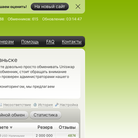
На новый сайт
шаем оценить!
88
Обменников:
615
Обновление:
03:14:47
тнерам
Помощь
FAQ
Контакты
аньске
те довольно просто обменивать Uniswap
 обменник, стоит обращать внимание
о проверен администраторами нашего
мониторингом, мы предлагаем
Несоответствие
История
Настройка
йной обмен
Статистика
аете
Резерв
Отзывы
▼
1
2 000 000
4874
USD Наличными