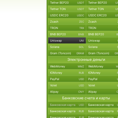
Tether BEP20
Tether BEP20
USDT
U
Tether TON
Tether TON
USDT
U
USDC ERC20
USDC ERC20
USDC
U
Zcash
Zcash
ZEC
TRON
TRON
TRX
BNB BEP20
BNB BEP20
BNB
Uniswap
Uniswap
UNI
Solana
Solana
SOL
Gram (Toncoin)
Gram (Toncoin)
GRAM
G
Электронные деньги
WebMoney
WebMoney
WMZ
W
ЮMoney
ЮMoney
RUB
PayPal
PayPal
USD
Volet
Volet
USD
Alipay
Alipay
CNY
Банковские счета и карты
Банковская карта
Банковская карта
USD
Банковская карта
Банковская карта
RUB
Банковская карта
Банковская карта
EUR