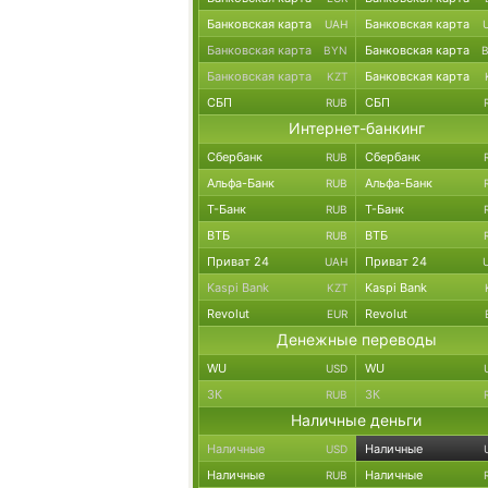
Банковская карта
Банковская карта
UAH
Банковская карта
Банковская карта
BYN
Банковская карта
Банковская карта
KZT
СБП
СБП
RUB
Интернет-банкинг
Сбербанк
Сбербанк
RUB
Альфа-Банк
Альфа-Банк
RUB
Т-Банк
Т-Банк
RUB
ВТБ
ВТБ
RUB
Приват 24
Приват 24
UAH
Kaspi Bank
Kaspi Bank
KZT
Revolut
Revolut
EUR
Денежные переводы
WU
WU
USD
ЗК
ЗК
RUB
Наличные деньги
Наличные
Наличные
USD
Наличные
Наличные
RUB