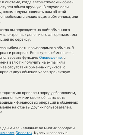
и в системе, когда автоматический обмен
оступен обмен вручную. В случае если
сь, рекомендуем написать нам об этой
ию проблемы с владельцами обменника, или
.
огда вы переходите на сайт обменного
м электронных денег и его алгоритмом, мы
цией по сервису.
 безошибочность производимого обмена. В
рсах и резервах. Если курсы обменников,
использовать функцию
Оповещение
, с
на валют и получить на e-mail или
учае отсутствия обменных пунктов, с
риант двух обменов через транзитную
л тщательно проверен перед добавлением,
сполнением ими своих обязательств.
оводимых финансовых операций в обменных
имание на отзывы других пользователей,
е.
 деньги за наличные во многих городах и
иямполе
,
Белосток
. Курсы и резервы в