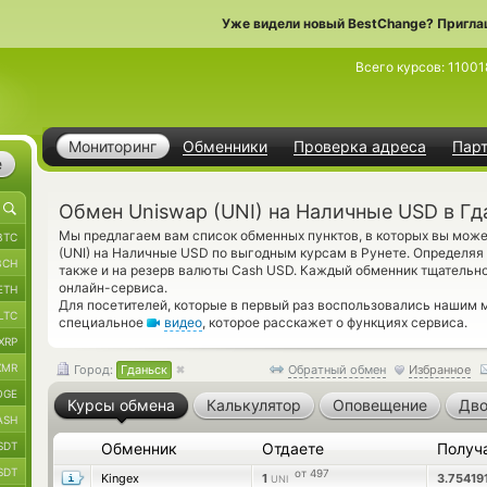
Уже видели новый BestChange? Пригла
Всего курсов:
11001
Мониторинг
Обменники
Проверка адреса
Пар
е
Обмен Uniswap (UNI) на Наличные USD в Гд
Мы предлагаем вам список обменных пунктов, в которых вы може
BTC
(UNI) на Наличные USD по выгодным курсам в Рунете. Определяя
BCH
также и на резерв валюты Cash USD. Каждый обменник тщательн
онлайн-сервиса.
ETH
Для посетителей, которые в первый раз воспользовались нашим 
LTC
специальное
видео
, которое расскажет о функциях сервиса.
XRP
XMR
Город:
Гданьск
Обратный обмен
Избранное
OGE
Курсы обмена
Калькулятор
Оповещение
Дво
ASH
SDT
Обменник
Отдаете
Получ
SDT
от 497
Kingex
1
3.75419
UNI